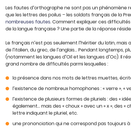
Les fautes d’orthographe ne sont pas un phénomène réce
que les lettres des poilus – les soldats français de la 
nombreuses fautes
. Comment expliquer ces difficultés r
de la langue française ? Une partie de la réponse réside
Le français n’est pas seulement l’héritier du latin, mais 
de l’italien, du grec, de l’anglais… Pendant longtemps, pl
(notamment les langues d’Oïl et les langues d’Oc). Il ré
grand nombre de difficultés parmi lesquelles :
la présence dans nos mots de lettres muettes, écrites
l’existence de nombreux homophones : « verre », « vers »
l’existence de plusieurs formes de pluriels : des « idée
également… mais des « choux » avec un « x », des « c
lettre indiquant le pluriel, etc.
une prononciation qui ne correspond pas toujours à l’