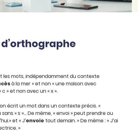
s d’orthographe
rit les mots, indépendamment du contexte
ccès
à la mer » et non « une maison avec
 c » et non avec un « x ».
n écrit un mot dans un contexte précis. «
ou sans « s »… De même, « envoi » peut prendre ou
hui.» et « J’
envoie
tout demain. » De même : « J’ai
ectrice. »