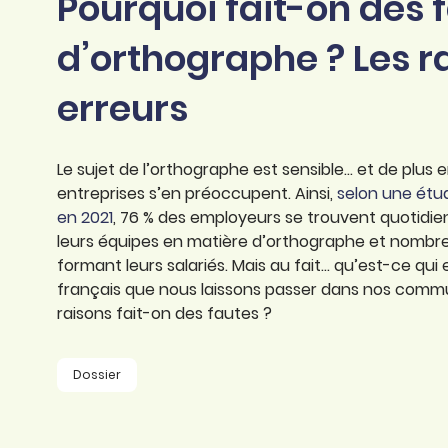
Pourquoi fait-on des 
professionnel
d’orthographe
Éducation
d’orthographe ? Les r
Animer une classe
Syntaxe
Organismes de
erreurs
Aider ses enfants
formation
Toutes nos fiches
Certifier ses compétences
Accompagner ses
salariés
Le sujet de l’orthographe est sensible... et de plus 
Évaluer le niveau de ses
entreprises s’en préoccupent. Ainsi,
selon une étud
salariés
Explorer la langue
en 2021
, 76 % des employeurs se trouvent quotid
française
leurs équipes en matière d’orthographe et nombre
formant leurs salariés. Mais au fait... qu’est-ce qu
Découvrir nos
français que nous laissons passer dans nos commun
ouvrages
raisons fait-on des fautes ?
Témoignages
Dossier