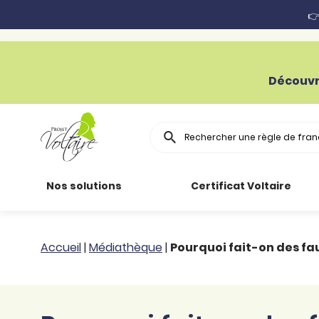
👉
Découvr
Rechercher
Nos solutions
Certificat Voltaire
Particuliers
Toutes nos
Conjugaison
Accueil
|
Médiathèque
|
Pourquoi fait-on des fa
ressources
Entreprises
Grammaire
Améliorer son
français
Secteur public
Règle