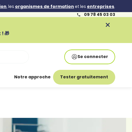
ion
, les
organismes de formation
et les
entreprises
.
09 78 45 03 03
! 🎁
Se connecter
Notre approche
Tester gratuitement