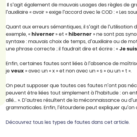
Il s’agit également de mauvais usages des règles de gr
l’auxiliaire « avoir » exige l’accord avec le COD : « Les sou
Quant aux erreurs sémantiques, il s’agit de l’utilisati
exemple, «
hiverner
» et «
hiberner
» ne sont pas syn
syntaxe : mauvais choix de temps, d’auxiliaire ou de mo
une phrase correcte ; il faudrait dire et écrire : «
Je suis
Enfin, certaines fautes sont liées à l’absence de maîtris
je
veux
» avec un « x » et non avec un « s » ou un « t ».
On peut supposer que toutes ces fautes n’ont pas né
peuvent être liées tout simplement à l’habitude : on ente
allé… ». D’autres résultent de la méconnaissance ou d
grammaticales. Enfin, l’étourderie peut expliquer qu’on o
Découvrez tous les types de fautes dans cet article.