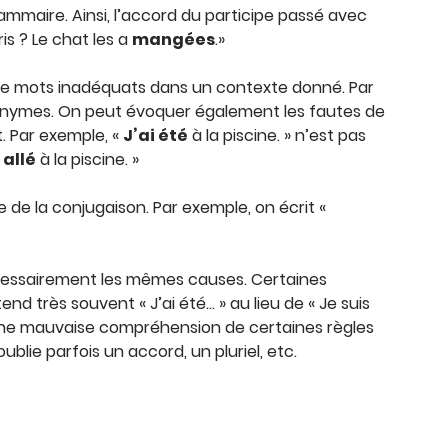
ammaire. Ainsi, l’accord du participe passé avec
ris ? Le chat les a
mangées
.»
on de mots inadéquats dans un contexte donné. Par
onymes. On peut évoquer également les fautes de
t. Par exemple, «
J’ai été
à la piscine. » n’est pas
 allé
à la piscine. »
e de la conjugaison. Par exemple, on écrit «
cessairement les mêmes causes. Certaines
nd très souvent « J’ai été… » au lieu de « Je suis
’une mauvaise compréhension de certaines règles
ublie parfois un accord, un pluriel, etc.