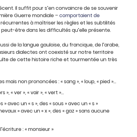
nt. Il suffit pour s’en convaincre de se souvenir
Première Guerre mondiale –
comportaient de
écurrentes à maîtriser les règles et les subtilités
 peut-être dans les difficultés qu’elle présente.
aussi de la langue gauloise, du francique, de l’arabe,
usieurs dialectes ont coexisté sur notre territoire
sulte de cette histoire riche et tourmentée un très
 mais non prononcées : « sang », « loup, « pied »…
, « ver », « vair », « vert »…
s » avec un « s », des « sous » avec un « s »
hevaux » avec un « x », des « gaz » sans aucune
écriture : « monsieur »