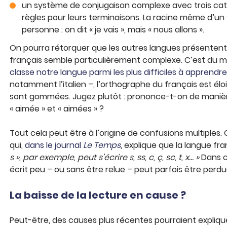
un système de conjugaison complexe avec trois ca
règles pour leurs terminaisons. La racine même d’un
personne : on dit « je vais », mais « nous allons ».
On pourra rétorquer que les autres langues présentent el
français semble particulièrement complexe. C’est du mo
classe notre langue parmi les plus difficiles à apprendre
notamment l’italien –, l’orthographe du français est élo
sont gommées. Jugez plutôt : prononce-t-on de manière di
« aimée » et « aimées » ?
Tout cela peut être à l’origine de confusions multiples. 
qui,
dans le journal
Le Temps
, explique que la langue fra
s », par exemple, peut s’écrire s, ss, c, ç, sc, t, x… »
Dans c
écrit peu – ou sans être relue – peut parfois être perdu
La baisse de la lecture en cause ?
Peut-être, des causes plus récentes pourraient expliqu