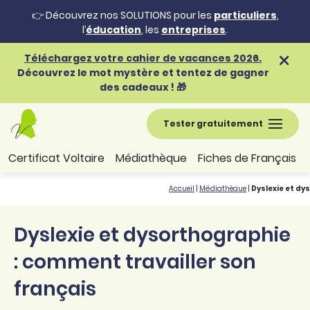
👉 Découvrez nos SOLUTIONS pour les
particuliers
,
l’
éducation
, les
entreprises
.
Téléchargez votre cahier de vacances 2026.
Découvrez le mot mystère et tentez de gagner
des cadeaux ! 🎁
Tester gratuitement
Certificat Voltaire
Médiathèque
Fiches de Français
Accueil
|
Médiathèque
|
Dyslexie et dy
Dyslexie et dysorthographie
: comment travailler son
français