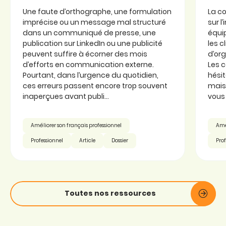
Une faute d’orthographe, une formulation
La c
imprécise ou un message mal structuré
sur l
dans un communiqué de presse, une
équi
publication sur LinkedIn ou une publicité
les c
peuvent suffire à écorner des mois
d’or
d’efforts en communication externe.
Les 
Pourtant, dans l’urgence du quotidien,
hésit
ces erreurs passent encore trop souvent
mais 
inaperçues avant publi...
vous 
Améliorer son français professionnel
Amél
Professionnel
Article
Dossier
Prof
Toutes nos ressources