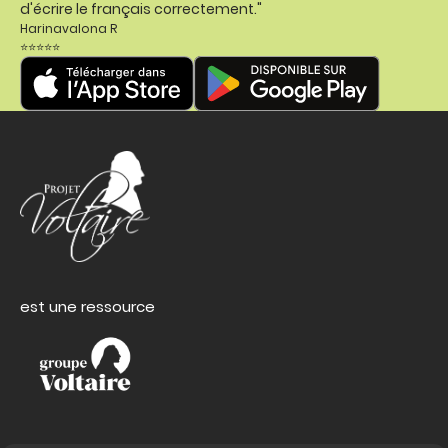
d'écrire le français correctement."
Harinavalona R
⭐⭐⭐⭐⭐
est une ressource