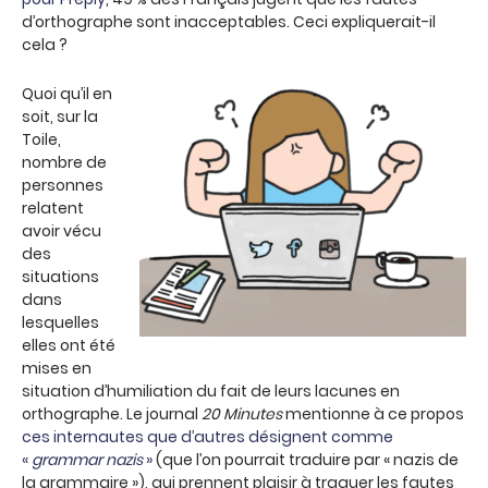
d’orthographe sont inacceptables. Ceci expliquerait-il
cela ?
Quoi qu’il en
soit, sur la
Toile,
nombre de
personnes
relatent
avoir vécu
des
situations
dans
lesquelles
elles ont été
mises en
situation d’humiliation du fait de leurs lacunes en
orthographe. Le journal
20 Minutes
mentionne à ce propos
ces internautes que d’autres désignent comme
«
grammar nazis
»
(que l’on pourrait traduire par « nazis de
la grammaire »), qui prennent plaisir à traquer les fautes