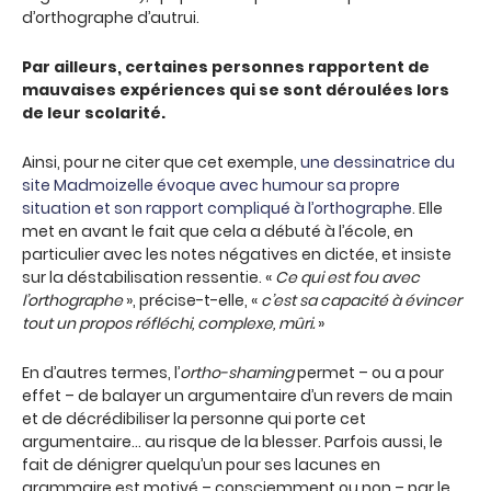
d’orthographe d’autrui.
Par ailleurs, certaines personnes rapportent de
mauvaises expériences qui se sont déroulées lors
de leur scolarité.
Ainsi, pour ne citer que cet exemple,
une dessinatrice du
site Madmoizelle évoque avec humour sa propre
situation et son rapport compliqué à l’orthographe
. Elle
met en avant le fait que cela a débuté à l’école, en
particulier avec les notes négatives en dictée, et insiste
sur la déstabilisation ressentie. «
Ce qui est fou avec
l’orthographe
», précise-t-elle, «
c’est sa capacité à évincer
tout un propos réfléchi, complexe, mûri.
»
En d’autres termes, l’
ortho-shaming
permet – ou a pour
effet – de balayer un argumentaire d’un revers de main
et de décrédibiliser la personne qui porte cet
argumentaire… au risque de la blesser. Parfois aussi, le
fait de dénigrer quelqu’un pour ses lacunes en
grammaire est motivé – consciemment ou non – par le