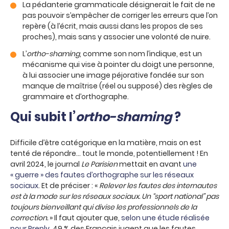
La pédanterie grammaticale désignerait le fait de ne
pas pouvoir s’empêcher de corriger les erreurs que l’on
repère (à l’écrit, mais aussi dans les propos de ses
proches), mais sans y associer une volonté de nuire.
L’
ortho-shaming
, comme son nom l’indique, est un
mécanisme qui vise à pointer du doigt une personne,
à lui associer une image péjorative fondée sur son
manque de maîtrise (réel ou supposé) des règles de
grammaire et d’orthographe.
Qui subit l’
ortho-shaming
?
Difficile d’être catégorique en la matière, mais on est
tenté de répondre… tout le monde, potentiellement ! En
avril 2024, le journal
Le Parisien
mettait en avant
une
« guerre » des fautes d’orthographe sur les réseaux
sociaux
. Et de préciser : «
Relever les fautes des internautes
est à la mode sur les réseaux sociaux. Un “sport national” pas
toujours bienveillant qui divise les professionnels de la
correction.
» Il faut ajouter que,
selon une étude réalisée
pour Preply
, 49 % des Français jugent que les fautes