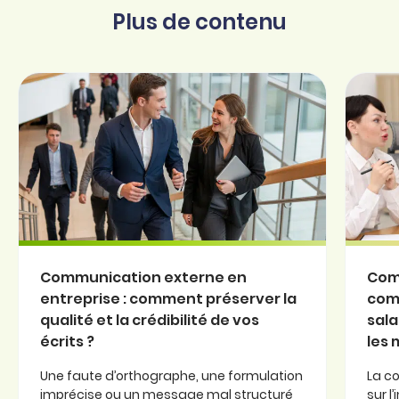
Plus de contenu
Communication externe en
Com
entreprise : comment préserver la
com
qualité et la crédibilité de vos
sala
écrits ?
les
Une faute d’orthographe, une formulation
La c
imprécise ou un message mal structuré
sur l