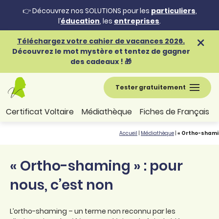
👉 Découvrez nos SOLUTIONS pour les
particuliers
,
l’
éducation
, les
entreprises
.
Téléchargez votre cahier de vacances 2026.
Découvrez le mot mystère et tentez de gagner
des cadeaux ! 🎁
Tester gratuitement
Certificat Voltaire
Médiathèque
Fiches de Français
Accueil
|
Médiathèque
|
« Ortho-shamin
« Ortho-shaming » : pour
nous, c’est non
L’ortho-shaming – un terme non reconnu par les