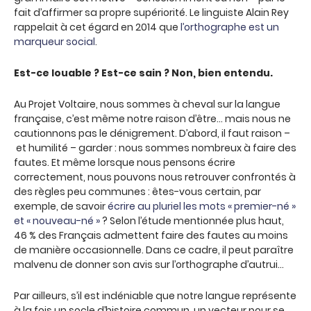
fait d’affirmer sa propre supériorité. Le linguiste Alain Rey
rappelait à cet égard en 2014 que
l’orthographe est un
marqueur social
.
Est-ce louable ? Est-ce sain ? Non, bien entendu.
Au Projet Voltaire, nous sommes à cheval sur la langue
française, c’est même notre raison d’être… mais nous ne
cautionnons pas le dénigrement. D’abord, il faut raison –
et humilité – garder : nous sommes nombreux à faire des
fautes. Et même lorsque nous pensons écrire
correctement, nous pouvons nous retrouver confrontés à
des règles peu communes : êtes-vous certain, par
exemple, de savoir
écrire au pluriel les mots « premier-né »
et « nouveau-né »
? Selon l’étude mentionnée plus haut,
46 % des Français admettent faire des fautes au moins
de manière occasionnelle. Dans ce cadre, il peut paraître
malvenu de donner son avis sur l’orthographe d’autrui…
Par ailleurs, s’il est indéniable que notre langue représente
à la fois un socle d’histoire commun, un vecteur pour se