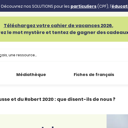
 Découvrez nos SOLUTIONS pour les
particuliers
(CPF), l’
éducat
Téléchargez votre cahier de vacances 2026.
ez le mot mystère et tentez de gagner des cadeaux 
Médiathèque
Fiches de français
se et du Robert 2020 : que disent-ils de nous ?