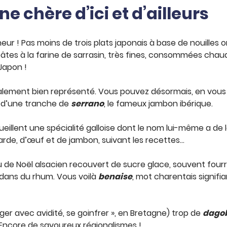
 chère d’ici et d’ailleurs
r ! Pas moins de trois plats japonais à base de nouilles ont
âtes à la farine de sarrasin, très fines, consommées chaude
 Japon !
 également bien représenté. Vous pouvez désormais, en vou
é d’une tranche de
serrano
, le fameux jambon ibérique.
eillent une spécialité galloise dont le nom lui-même a de l
rde, d’œuf et de jambon, suivant les recettes…
u de Noël alsacien recouvert de sucre glace, souvent four
 dans du rhum. Vous voilà
benaise
, mot charentais signif
er avec avidité, se goinfrer », en Bretagne) trop de
dago
. Encore de savoureux régionalismes !