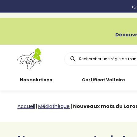
👉
Découvr
Rechercher
Nos solutions
Certificat Voltaire
Particuliers
Toutes nos
Conjugaison
Accueil
|
Médiathèque
|
Nouveaux mots du Larous
ressources
Entreprises
Grammaire
Améliorer son
français
Secteur public
Règle