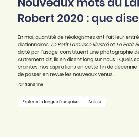
Nouveaux mots du Lar
professionnel
d’orthographe
Éducation
Robert 2020 : que dise
Animer une classe
Syntaxe
Organismes de
Aider ses enfants
formation
Toutes nos fiches
En mai, quantité de néologismes ont fait leur entr
Certifier ses compétences
Accompagner ses
dictionnaires,
Le Petit Larousse illustré
et
Le Petit 
salariés
dicté par l’usage, constituent une photographie d
Évaluer le niveau de ses
Autrement dit, ils en disent long sur nous ! Quels 
salariés
Explorer la langue
craintes, nos aspirations en cette fin de décennie 
française
de passer en revue les nouveaux venus...
Par
Sandrine
Découvrir nos
ouvrages
Explorer la langue française
Article
Témoignages