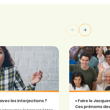
avec les interjections ?
« Faire le Jacqu
Ces prénoms de