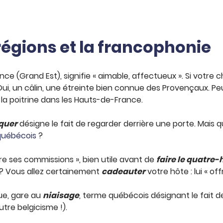
gions et la francophonie
ce (Grand Est), signifie « aimable, affectueux ». Si votre c
 Oui, un câlin, une étreinte bien connue des Provençaux. 
 la poitrine dans les Hauts-de-France.
quer
désigne le fait de regarder derrière une porte. Mais
québécois
?
aire ses commissions », bien utile avant de
faire le quatre-
e ? Vous allez certainement
cadeauter
votre hôte : lui « of
que, gare au
niaisage
, terme québécois désignant le fait d
tre belgicisme !).