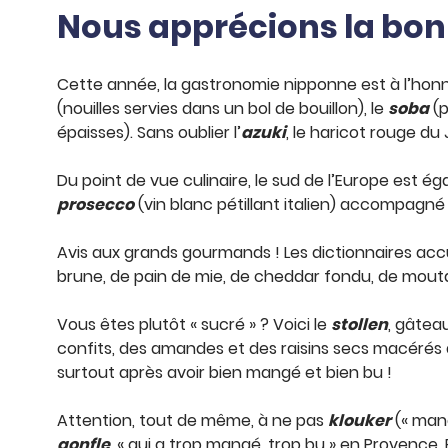
Nous apprécions la bonne
Cette année, la gastronomie nipponne est à l’honneu
(nouilles servies dans un bol de bouillon), le
soba
(p
épaisses). Sans oublier l’
azuki
, le haricot rouge du
Du point de vue culinaire, le sud de l’Europe est
prosecco
(vin blanc pétillant italien) accompagn
Avis aux grands gourmands ! Les dictionnaires accu
brune, de pain de mie, de cheddar fondu, de mouta
Vous êtes plutôt « sucré » ? Voici le
stollen
, gâtea
confits, des amandes et des raisins secs macérés
surtout après avoir bien mangé et bien bu !
Attention, tout de même, à ne pas
klouker
(« mang
gonfle
, « qui a trop mangé, trop bu » en Provence