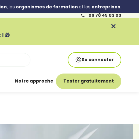
ion
, les
organismes de formation
et les
entreprises
.
09 78 45 03 03
! 🎁
Se connecter
Notre approche
Tester gratuitement