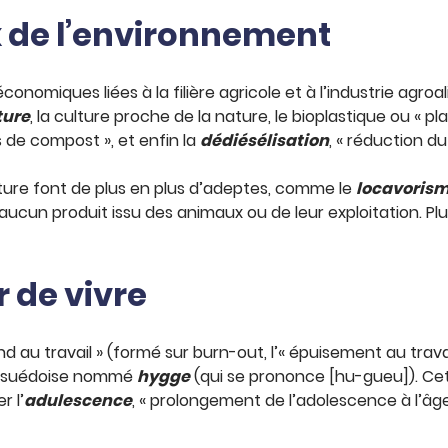
de l’environnement
conomiques liées à la filière agricole et à l’industrie agroali
ture
, la culture proche de la nature, le bioplastique ou « p
 de compost », et enfin la
dédiésélisation
, « réduction d
ture font de plus en plus d’adeptes, comme le
locavoris
ucun produit issu des animaux ou de leur exploitation. Plus 
 de vivre
ond au travail » (formé sur burn-out, l’« épuisement au trava
la suédoise nommé
hygge
(qui se prononce [hu-gueu]). Cet 
r l’
adulescence
, « prolongement de l’adolescence à l’âg