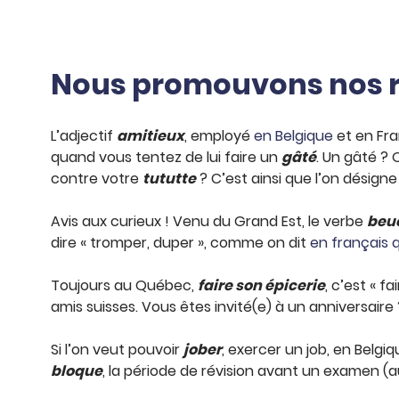
Nous promouvons nos ré
L’adjectif
amitieux
, employé
en Belgique
et en Fran
quand vous tentez de lui faire un
gâté
. Un gâté ?
contre votre
tututte
? C’est ainsi que l’on désigne
Avis aux curieux ! Venu du Grand Est, le verbe
beu
dire « tromper, duper », comme on dit
en français 
Toujours au Québec,
faire son épicerie
, c’est « f
amis suisses. Vous êtes invité(e) à un anniversair
Si l’on veut pouvoir
jober
, exercer un job, en Belgi
bloque
, la période de révision avant un examen (au