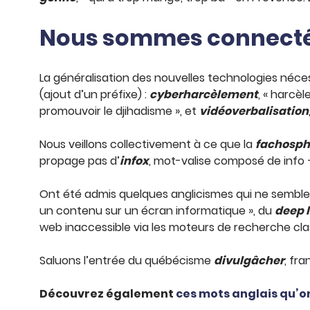
Nous sommes connectés
La généralisation des nouvelles technologies néce
(ajout d’un préfixe) :
cyberharcèlement
, « harcè
promouvoir le djihadisme », et
vidéoverbalisation
Nous veillons collectivement à ce que la
fachosph
propage pas d’
infox
, mot-valise composé de info
Ont été admis quelques anglicismes qui ne semblent
un contenu sur un écran informatique », du
deep 
web inaccessible via les moteurs de recherche clas
Saluons l’entrée du québécisme
divulgâcher
, fra
Découvrez également
ces mots anglais qu’on