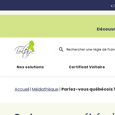
👉
Découvr
Rechercher
Nos solutions
Certificat Voltaire
Particuliers
Toutes nos
Conjugaison
Accueil
|
Médiathèque
|
Parlez-vous québécois ?
ressources
Entreprises
Grammaire
Améliorer son
français
Secteur public
Règle