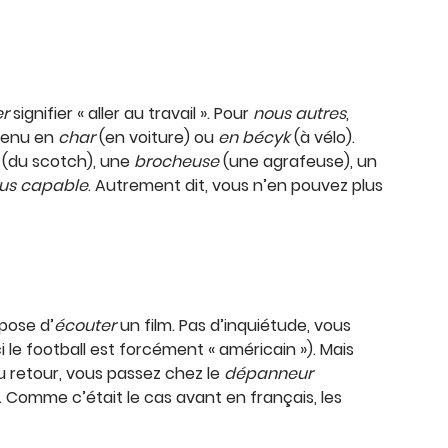
er
signifier « aller au travail ». Pour
nous autres
,
 venu en
char
(en voiture) ou
en bécyk
(à vélo).
(du scotch), une
brocheuse
(une agrafeuse), un
lus capable
. Autrement dit, vous n’en pouvez plus
opose d’
écouter
un film. Pas d’inquiétude, vous
ci le football est forcément « américain »). Mais
u retour, vous passez chez le
dépanneur
er. Comme c’était le cas avant en français, les