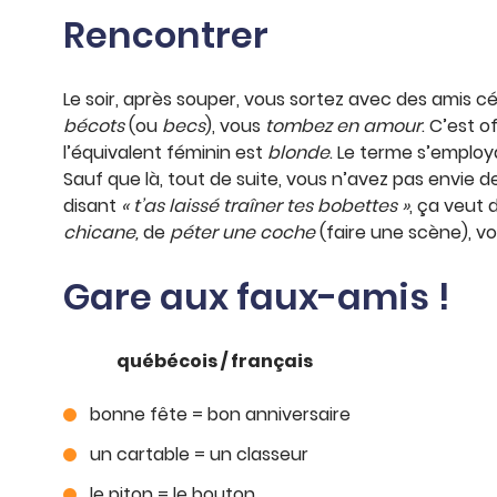
Rencontrer
Le soir, après souper, vous sortez avec des amis cé
bécots
(ou
becs
), vous
tombez en amour
. C’est o
l’équivalent féminin est
blonde
. Le terme s’employ
Sauf que là, tout de suite, vous n’avez pas envie de
disant
« t’as laissé traîner tes bobettes »
, ça veut 
chicane,
de
péter une coche
(faire une scène), v
Gare aux faux-amis !
québécois / français
bonne fête = bon anniversaire
un cartable = un classeur
le piton = le bouton