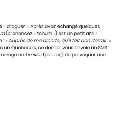
re « draguer ». Après avoir échangé quelques
um
(prononcez « tchum ») est un petit ami ;
e :
« Auprès de ma blonde, qu’il fait bon dormir. »
 avec un Québécois, ce dernier vous envoie un SMS
 dommage de
brailler
(pleurer), de provoquer une