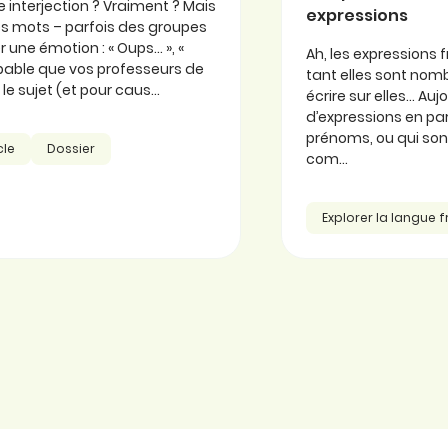
 interjection ? Vraiment ? Mais
expressions
 ces mots – parfois des groupes
 une émotion : « Oups… », «
Ah, les expressions f
probable que vos professeurs de
tant elles sont nomb
e sujet (et pour caus...
écrire sur elles… Au
d’expressions en part
prénoms, ou qui so
cle
Dossier
com...
Explorer la langue 