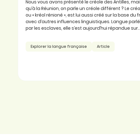
Nous vous avons présenté le créole des Antilles, ma
qu’à la Réunion, on parle un créole différent ? Le cré
ou « kréol rénioné », est lui aussi créé sur la base du
avec d’autres influences linguistiques. Langue parlée
par les esclaves, elle s’est aujourd’hui répandue sur..
Explorer la langue française
Article