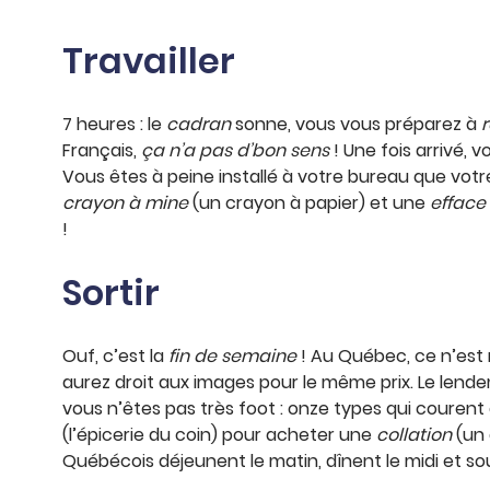
Travailler
7 heures : le
cadran
sonne, vous vous préparez à
r
Français,
ça n’a pas d’bon sens
! Une fois arrivé, 
Vous êtes à peine installé à votre bureau que vot
crayon à mine
(un crayon à papier) et une
efface
!
Sortir
Ouf, c’est la
fin de semaine
! Au Québec, ce n’est 
aurez droit aux images pour le même prix. Le lend
vous n’êtes pas très foot : onze types qui courent 
(l’épicerie du coin) pour acheter une
collation
(un 
Québécois déjeunent le matin, dînent le midi et sou