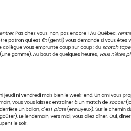
entrer
. Pas chez vous, non, pas encore ! Au Québec,
rentr
votre patron qui est
fin
(gentil) vous demande si vous êtes
re collègue vous emprunte coup sur coup : du
scotch tape
(une gomme). Au bout de quelques heures,
vous n’êtes p
ni jeudi ni vendredi mais bien le week-end. Un ami vous pr
emain, vous vous laissez entraîner à un match de
soccer
(i
derrière un ballon
,
c’est
plate
(ennuyeux). Sur le chemin d
goûter). Le lendemain, vers midi, vous allez dîner. Oui, dîn
pent le soir.