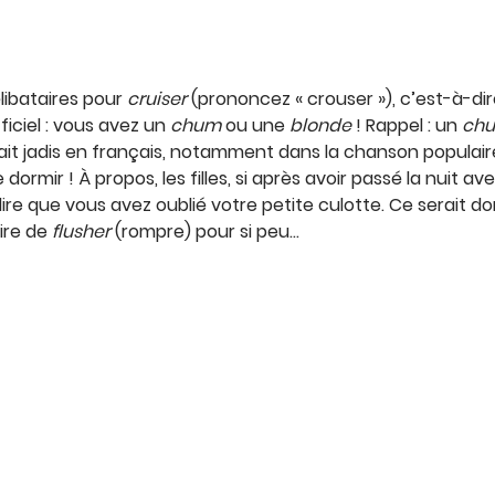
libataires pour
cruiser
(prononcez « crouser »), c’est-à-di
fficiel : vous avez un
chum
ou une
blonde
! Rappel : un
ch
ait jadis en français, notamment dans la chanson populair
 dormir ! À propos, les filles, si après avoir passé la nuit
dire que vous avez oublié votre petite culotte. Ce serait
oire de
flusher
(rompre) pour si peu…