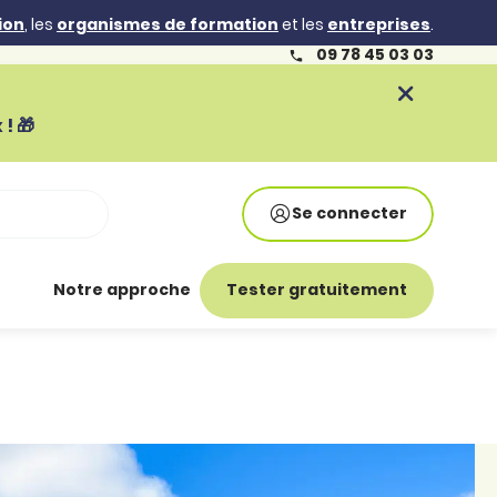
ion
, les
organismes de formation
et les
entreprises
.
09 78 45 03 03
! 🎁
Se connecter
Notre approche
Tester gratuitement