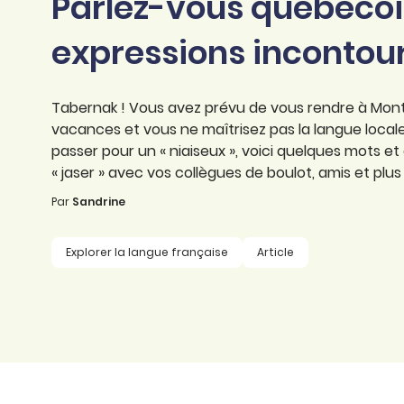
Parlez-vous québécois
professionnel
d’orthographe
Éducation
expressions incontou
Animer une classe
Syntaxe
Organismes de
Aider ses enfants
formation
Toutes nos fiches
Tabernak ! Vous avez prévu de vous rendre à Montré
Certifier ses compétences
Accompagner ses
vacances et vous ne maîtrisez pas la langue locale
salariés
passer pour un « niaiseux », voici quelques mots e
Évaluer le niveau de ses
« jaser » avec vos collègues de boulot, amis et plus si
salariés
Explorer la langue
Par
Sandrine
française
Découvrir nos
Explorer la langue française
Article
ouvrages
Témoignages