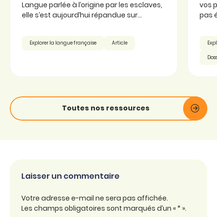
Langue parlée à l’origine par les esclaves,
vos p
elle s’est aujourd’hui répandue sur...
pas é
Explorer la langue française
Article
Expl
Doss
Toutes nos ressources
Laisser un commentaire
Votre adresse e-mail ne sera pas affichée.
Les champs obligatoires sont marqués d’un « * ».