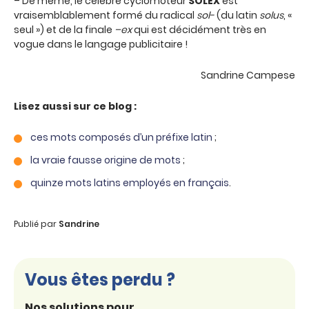
– De même, le célèbre cyclomoteur
SOLEX
est
vraisemblablement formé du radical
sol-
(du latin
solus
, «
seul ») et de la finale
–ex
qui est décidément très en
vogue dans le langage publicitaire !
Sandrine Campese
Lisez aussi sur ce blog :
ces mots composés d’un préfixe latin
;
la vraie fausse origine de mots
;
quinze mots latins employés en français
.
Publié par
Sandrine
Vous êtes perdu ?
Nos solutions pour...