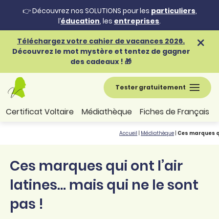
👉 Découvrez nos SOLUTIONS pour les
particuliers
,
l’
éducation
, les
entreprises
.
Téléchargez votre cahier de vacances 2026.
Découvrez le mot mystère et tentez de gagner
des cadeaux ! 🎁
Tester gratuitement
Certificat Voltaire
Médiathèque
Fiches de Français
Accueil
|
Médiathèque
|
Ces marques qui
Ces marques qui ont l’air
latines… mais qui ne le sont
pas !