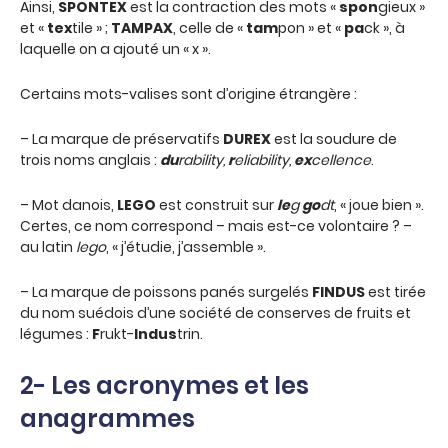
Ainsi,
SPONTEX
est la contraction des mots «
spon
gieux »
et «
tex
tile » ;
TAMPAX
, celle de «
tam
pon » et «
pa
ck », à
laquelle on a ajouté un « x ».
Certains mots-valises sont d’origine étrangère :
– La marque de préservatifs
DUREX
est la soudure de
trois noms anglais :
du
rability,
r
eliability,
ex
cellence
.
– Mot danois,
LEGO
est construit sur
le
g
go
dt
, « joue bien ».
Certes, ce nom correspond – mais est-ce volontaire ? –
au latin
lego
, « j’étudie, j’assemble ».
– La marque de poissons panés surgelés
FINDUS
est tirée
du nom suédois d’une société de conserves de fruits et
légumes :
F
rukt-
Indus
trin.
2- Les acronymes et les
anagrammes