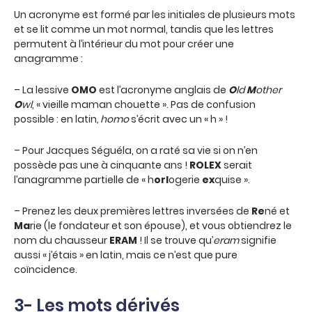
Un acronyme est formé par les initiales de plusieurs mots
et se lit comme un mot normal, tandis que les lettres
permutent à l’intérieur du mot pour créer une
anagramme :
– La lessive
OMO
est l’acronyme anglais de
O
ld
M
other
O
wl
, « vieille maman chouette ». Pas de confusion
possible : en latin
, homo
s’écrit avec un « h » !
– Pour Jacques Séguéla, on a raté sa vie si on n’en
possède pas une à cinquante ans !
ROLEX
serait
l’anagramme partielle de « h
orl
ogerie
ex
quise ».
– Prenez les deux premières lettres inversées de
Re
né et
Ma
rie (le fondateur et son épouse), et vous obtiendrez le
nom du chausseur
ERAM
! Il se trouve qu’
eram
signifie
aussi « j’étais » en latin, mais ce n’est que pure
coïncidence.
3- Les mots dérivés