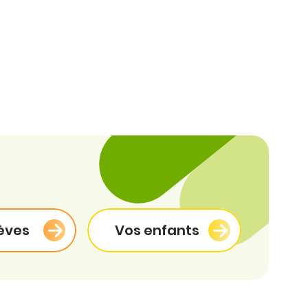
èves
Vos enfants