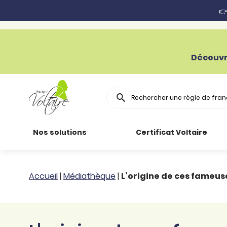
👉
Découvr
Rechercher
Nos solutions
Certificat Voltaire
Particuliers
Toutes nos
Conjugaison
Accueil
|
Médiathèque
|
L’origine de ces fameuse
ressources
Entreprises
Grammaire
Améliorer son
français
Secteur public
Règle