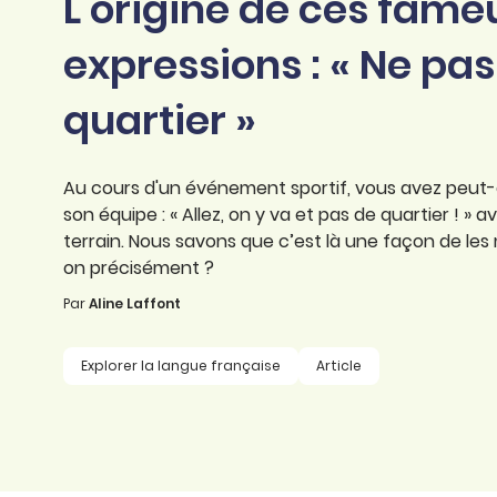
L'origine de ces fame
professionnel
d’orthographe
Éducation
expressions : « Ne pas
Animer une classe
Syntaxe
Organismes de
quartier »
Aider ses enfants
formation
Toutes nos fiches
Certifier ses compétences
Accompagner ses
salariés
Au cours d'un événement sportif, vous avez peut-ê
Évaluer le niveau de ses
son équipe : « Allez, on y va et pas de quartier ! » 
salariés
Explorer la langue
terrain. Nous savons que c’est là une façon de les 
française
on précisément ?
Par
Découvrir nos
Aline Laffont
ouvrages
Explorer la langue française
Article
Témoignages