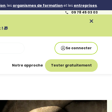
ion
, les
organismes de formation
et les
entreprises
.
09 78 45 03 03
! 🎁
Se connecter
Notre approche
Tester gratuitement