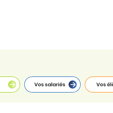
Vos salariés
Vos él