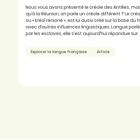
Nous vous avons présenté le créole des Antilles, ma
qu’à la Réunion, on parle un créole différent ? Le cré
ou « kréol rénioné », est lui aussi créé sur la base du
avec d’autres influences linguistiques. Langue parlée
par les esclaves, elle s’est aujourd’hui répandue sur..
Explorer la langue française
Article