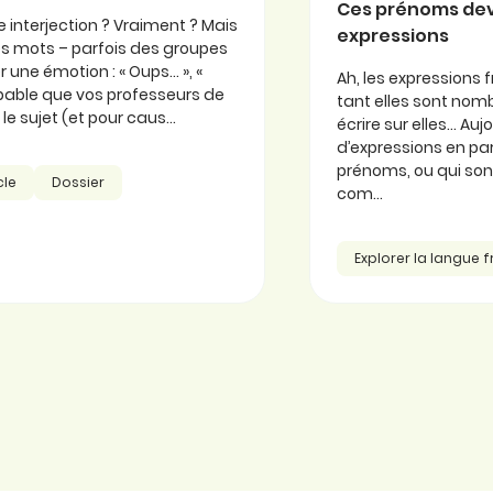
Ces prénoms de
 interjection ? Vraiment ? Mais
expressions
 ces mots – parfois des groupes
 une émotion : « Oups… », «
Ah, les expressions f
probable que vos professeurs de
tant elles sont nomb
e sujet (et pour caus...
écrire sur elles… Au
d’expressions en part
prénoms, ou qui so
cle
Dossier
com...
Explorer la langue 