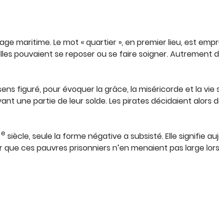
e maritime. Le mot « quartier », en premier lieu, est emprun
s pouvaient se reposer ou se faire soigner. Autrement dit, 
u sens figuré, pour évoquer la grâce, la miséricorde et la vi
 une partie de leur solde. Les pirates décidaient alors de «
e
siècle, seule la forme négative a subsisté. Elle signifie 
que ces pauvres prisonniers n’en menaient pas large lorsqu