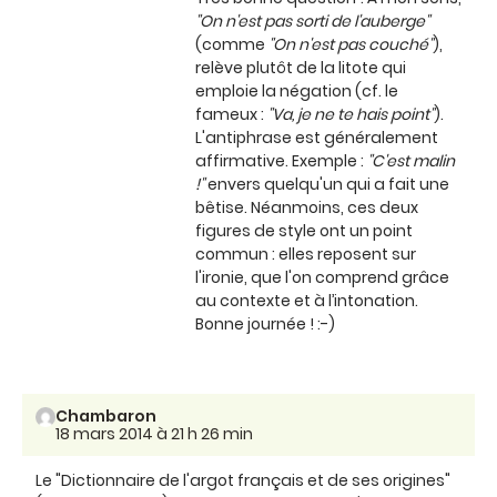
"On n'est pas sorti de l'auberge"
(comme
"On n'est pas couché"
),
relève plutôt de la litote qui
emploie la négation (cf. le
fameux :
"Va, je ne te hais point"
).
L'antiphrase est généralement
affirmative. Exemple :
"C'est malin
!"
envers quelqu'un qui a fait une
bêtise. Néanmoins, ces deux
figures de style ont un point
commun : elles reposent sur
l'ironie, que l'on comprend grâce
au contexte et à l’intonation.
Bonne journée ! :-)
Chambaron
18 mars 2014 à 21 h 26 min
Le "Dictionnaire de l'argot français et de ses origines"