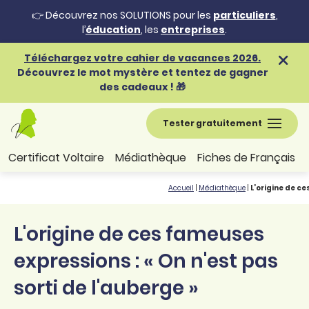
👉 Découvrez nos SOLUTIONS pour les
particuliers
,
l’
éducation
, les
entreprises
.
Téléchargez votre cahier de vacances 2026.
Découvrez le mot mystère et tentez de gagner
des cadeaux ! 🎁
Tester gratuitement
Certificat Voltaire
Médiathèque
Fiches de Français
Accueil
|
Médiathèque
|
L’origine de ce
L'origine de ces fameuses
expressions : « On n'est pas
sorti de l'auberge »