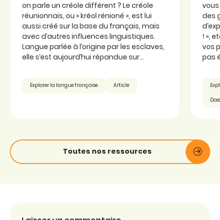
on parle un créole différent ? Le créole
vous 
réunionnais, ou « kréol rénioné », est lui
des 
aussi créé sur la base du français, mais
d’exp
avec d’autres influences linguistiques.
! », 
Langue parlée à l’origine par les esclaves,
vos p
elle s’est aujourd’hui répandue sur...
pas é
Explorer la langue française
Article
Expl
Doss
Toutes nos ressources