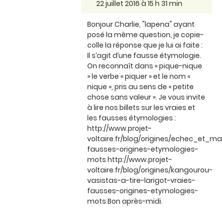
22 juillet 2016 à 15 h 31 min
Bonjour Charlie, "lapena" ayant
posé la même question, je copie-
colle la réponse que je lui ai faite :
Il s’agit d’une fausse étymologie.
On reconnaît dans « pique-nique
» le verbe « piquer » et le nom «
nique », pris au sens de « petite
chose sans valeur ». Je vous invite
à lire nos billets sur les vraies et
les fausses étymologies :
http://www.projet-
voltaire.fr/blog/origines/echec_et
fausses-origines-etymologies-
mots http://www.projet-
voltaire.fr/blog/origines/kangourou-
vasistas-a-tire-larigot-vraies-
fausses-origines-etymologies-
mots Bon après-midi.