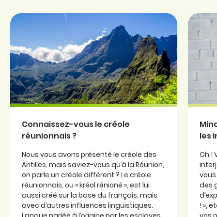
Connaissez-vous le créole
Minc
réunionnais ?
les 
Nous vous avons présenté le créole des
Oh ! 
Antilles, mais saviez-vous qu’à la Réunion,
inter
on parle un créole différent ? Le créole
vous 
réunionnais, ou « kréol rénioné », est lui
des 
aussi créé sur la base du français, mais
d’exp
avec d’autres influences linguistiques.
! », 
Langue parlée à l’origine par les esclaves,
vos p