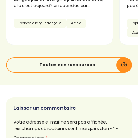
elle s’est aujourd’hui répandue sur...
pas é
Explorer la langue française
Article
Expl
Doss
Toutes nos ressources
Laisser un commentaire
Votre adresse e-mail ne sera pas affichée.
Les champs obligatoires sont marqués d’un « * ».
Commentaire
*