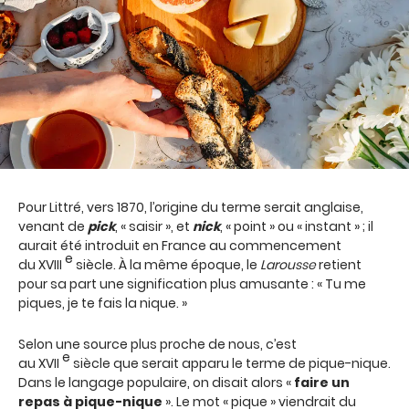
Pour Littré, vers 1870, l’origine du terme serait anglaise,
venant de
pick
, « saisir », et
nick
, « point » ou « instant » ; il
aurait été introduit en France au commencement
e
du XVIII
siècle. À la même époque, le
Larousse
retient
pour sa part une signification plus amusante : « Tu me
piques, je te fais la nique. »
Selon une source plus proche de nous, c’est
e
au XVII
siècle que serait apparu le terme de pique-nique.
Dans le langage populaire, on disait alors «
faire un
repas à pique-nique
». Le mot « pique » viendrait du