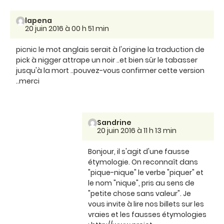
lapena
20 juin 2016 à 00 h 51 min
picnic le mot anglais serait à l'origine la traduction de
pick à nigger attrape un noir ..et bien sûr le tabasser
jusqu'à la mort ..pouvez-vous confirmer cette version
..merci
Sandrine
20 juin 2016 à 11 h 13 min
Bonjour, il s'agit d'une fausse
étymologie. On reconnaît dans
"pique-nique" le verbe "piquer" et
le nom "nique", pris au sens de
"petite chose sans valeur". Je
vous invite à lire nos billets sur les
vraies et les fausses étymologies