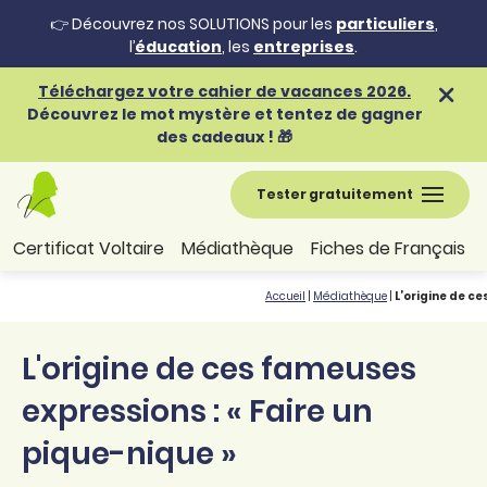
👉 Découvrez nos SOLUTIONS pour les
particuliers
,
l’
éducation
, les
entreprises
.
Téléchargez votre cahier de vacances 2026.
Découvrez le mot mystère et tentez de gagner
des cadeaux ! 🎁
Tester gratuitement
Certificat Voltaire
Médiathèque
Fiches de Français
Accueil
|
Médiathèque
|
L’origine de c
L'origine de ces fameuses
expressions : « Faire un
pique-nique »