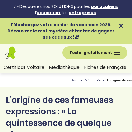
👉 Découvrez nos SOLUTIONS pour les
particuliers
,
l’
éducation
, les
entreprises
.
Téléchargez votre cahier de vacances 2026.
Découvrez le mot mystère et tentez de gagner
des cadeaux ! 🎁
Tester gratuitement
Certificat Voltaire
Médiathèque
Fiches de Français
Accueil
|
Médiathèque
|
L’origine de c
L’origine de ces fameuses
expressions : « La
quintessence de quelque