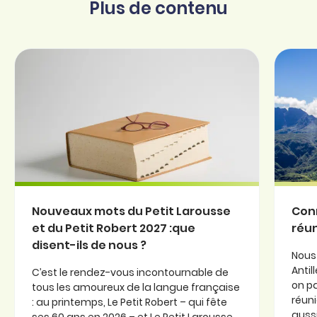
Plus de contenu
Nouveaux mots du Petit Larousse
Conn
et du Petit Robert 2027 :que
réun
disent-ils de nous ?
Nous
Antil
C’est le rendez-vous incontournable de
on pa
tous les amoureux de la langue française
réuni
: au printemps, Le Petit Robert – qui fête
aussi
ses 60 ans en 2026 – et Le Petit Larousse