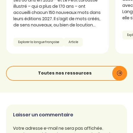
avec 
illustré – qui a plus de 170 ans – ont
Langu
accueilli chacun 150 nouveaux mots dans
elle 
leurs éditions 2027. Il s’agit de mots créés,
de sens nouveaux, ou bien de locution...
Expl
Explorer la langue française
Article
Toutes nos ressources
Laisser un commentaire
Votre adresse e-mail ne sera pas affichée.