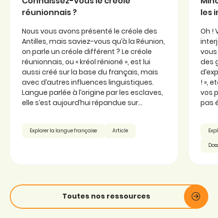
Connaissez-vous le créole
Minc
réunionnais ?
les 
Nous vous avons présenté le créole des
Oh ! 
Antilles, mais saviez-vous qu’à la Réunion,
inter
on parle un créole différent ? Le créole
vous 
réunionnais, ou « kréol rénioné », est lui
des 
aussi créé sur la base du français, mais
d’exp
avec d’autres influences linguistiques.
! », 
Langue parlée à l’origine par les esclaves,
vos p
elle s’est aujourd’hui répandue sur...
pas é
Explorer la langue française
Article
Expl
Doss
Toutes nos ressources