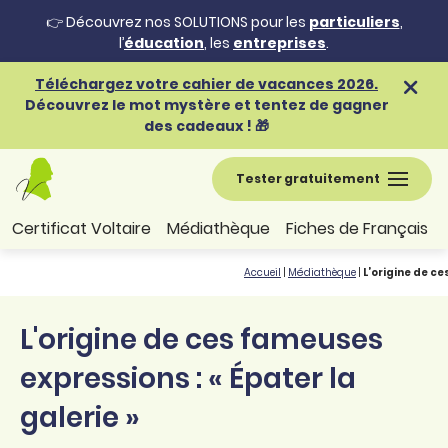
👉 Découvrez nos SOLUTIONS pour les
particuliers
,
l’
éducation
, les
entreprises
.
Téléchargez votre cahier de vacances 2026.
Découvrez le mot mystère et tentez de gagner
des cadeaux ! 🎁
Tester gratuitement
Certificat Voltaire
Médiathèque
Fiches de Français
Accueil
|
Médiathèque
|
L’origine de ce
L'origine de ces fameuses
expressions : « Épater la
galerie »