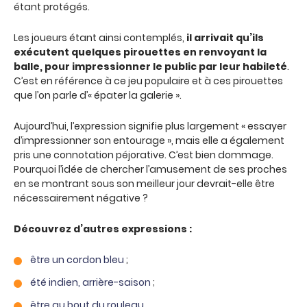
étant protégés.
Les joueurs étant ainsi contemplés,
il arrivait qu’ils
exécutent quelques pirouettes en renvoyant la
balle, pour impressionner le public par leur habileté
.
C’est en référence à ce jeu populaire et à ces pirouettes
que l’on parle d’« épater la galerie ».
Aujourd’hui, l’expression signifie plus largement « essayer
d’impressionner son entourage », mais elle a également
pris une connotation péjorative. C’est bien dommage.
Pourquoi l’idée de chercher l’amusement de ses proches
en se montrant sous son meilleur jour devrait-elle être
nécessairement négative ?
Découvrez d’autres expressions :
être un cordon bleu
;
été indien, arrière-saison
;
être au bout du rouleau
.