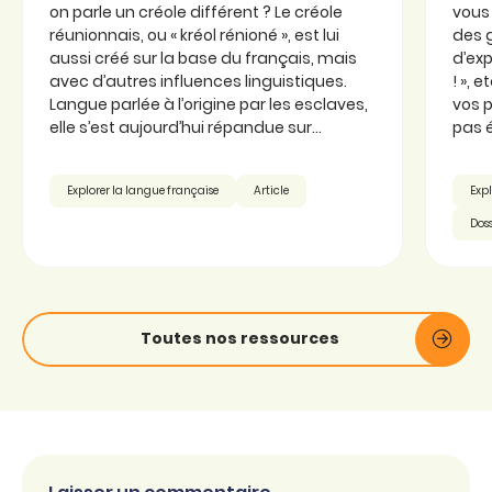
on parle un créole différent ? Le créole
vous 
réunionnais, ou « kréol rénioné », est lui
des 
aussi créé sur la base du français, mais
d’exp
avec d’autres influences linguistiques.
! », 
Langue parlée à l’origine par les esclaves,
vos p
elle s’est aujourd’hui répandue sur...
pas é
Explorer la langue française
Article
Expl
Doss
Toutes nos ressources