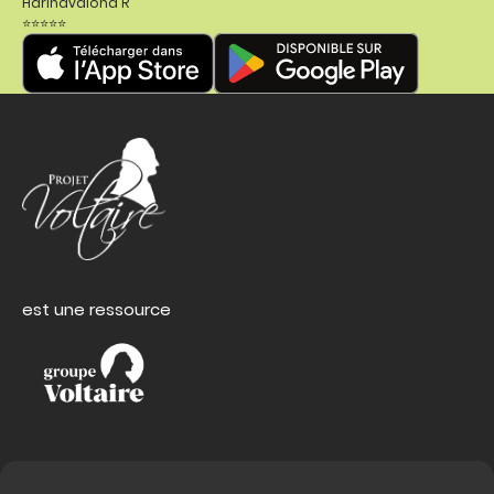
Harinavalona R
⭐⭐⭐⭐⭐
est une ressource