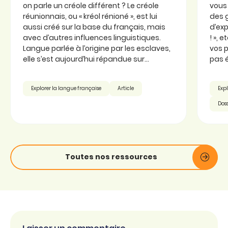
on parle un créole différent ? Le créole
vous 
réunionnais, ou « kréol rénioné », est lui
des 
aussi créé sur la base du français, mais
d’exp
avec d’autres influences linguistiques.
! », 
Langue parlée à l’origine par les esclaves,
vos p
elle s’est aujourd’hui répandue sur...
pas é
Explorer la langue française
Article
Expl
Doss
Toutes nos ressources