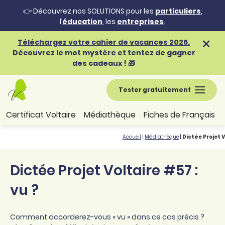
👉 Découvrez nos SOLUTIONS pour les
particuliers
,
l’
éducation
, les
entreprises
.
Téléchargez votre cahier de vacances 2026.
Découvrez le mot mystère et tentez de gagner
des cadeaux ! 🎁
Tester gratuitement
Certificat Voltaire
Médiathèque
Fiches de Français
Accueil
|
Médiathèque
|
Dictée Projet V
Dictée Projet Voltaire #57 :
vu ?
Comment accorderez-vous « vu » dans ce cas précis ?