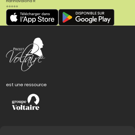
Harinavalona R
⭐⭐⭐⭐⭐
est une ressource