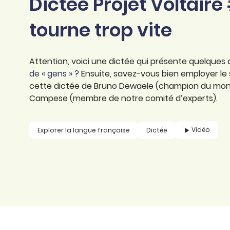
Dictée Projet Voltair
professionnel
d’orthographe
Éducation
tourne trop vite
Animer une classe
Syntaxe
Organismes de
Aider ses enfants
formation
Toutes nos fiches
Attention, voici une dictée qui présente quelques d
Certifier ses compétences
Accompagner ses
de « gens » ?
Ensuite, savez-vous bien employer le 
salariés
cette dictée de Bruno Dewaele (champion du mond
Évaluer le niveau de ses
Campese (membre de notre comité d’experts).
salariés
Explorer la langue
française
Vidéo
Explorer la langue française
Dictée
Découvrir nos
ouvrages
Témoignages