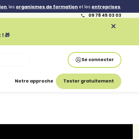
ion
, les
organismes de formation
et les
entreprises
.
09 78 45 03 03
! 🎁
Se connecter
Notre approche
Tester gratuitement