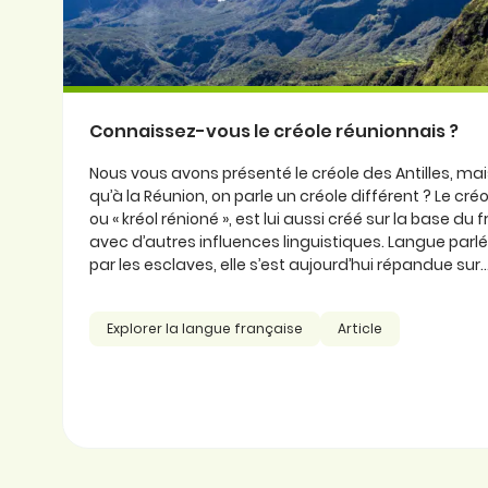
Connaissez-vous le créole réunionnais ?
Nous vous avons présenté le créole des Antilles, ma
qu’à la Réunion, on parle un créole différent ? Le cré
ou « kréol rénioné », est lui aussi créé sur la base du
avec d’autres influences linguistiques. Langue parlée
par les esclaves, elle s’est aujourd’hui répandue sur..
Explorer la langue française
Article