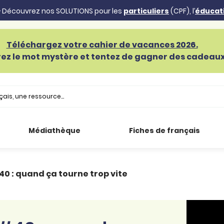
 Découvrez nos SOLUTIONS pour les
particuliers
(CPF), l’
éducat
Téléchargez votre cahier de vacances 2026.
ez le mot mystère et tentez de gagner des cadeaux 
Médiathèque
Fiches de français
40 : quand ça tourne trop vite