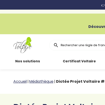
👉
Découvr
Rechercher
Nos solutions
Certificat Voltaire
Particuliers
Toutes nos
Conjugaison
Accueil
|
Médiathèque
|
Dictée Projet Voltaire #
ressources
Entreprises
Grammaire
Améliorer son
français
Secteur public
Règle