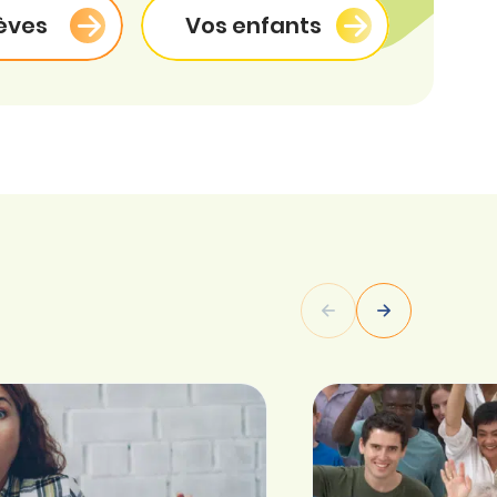
èves
Vos enfants