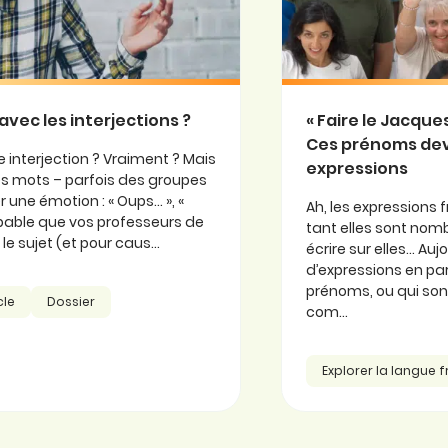
avec les interjections ?
« Faire le Jacqu
Ces prénoms de
 interjection ? Vraiment ? Mais
expressions
 ces mots – parfois des groupes
 une émotion : « Oups… », «
Ah, les expressions f
probable que vos professeurs de
tant elles sont nomb
e sujet (et pour caus...
écrire sur elles… Au
d’expressions en part
prénoms, ou qui so
cle
Dossier
com...
Explorer la langue 