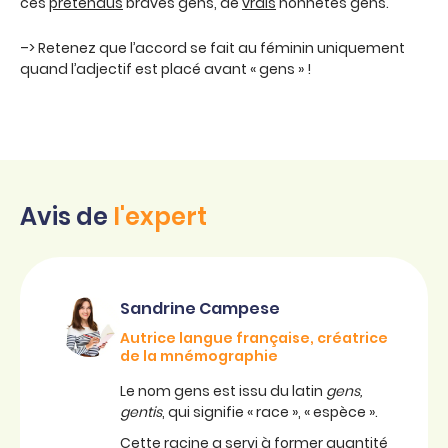
ces
prétendus
braves gens, de
vrais
honnêtes gens.
–> Retenez que l’accord se fait au féminin uniquement
quand l’adjectif est placé avant « gens » !
Avis de
l'expert
Sandrine Campese
Autrice langue française, créatrice
de la mnémographie
Le nom gens est issu du latin
gens,
gentis
, qui signifie « race », « espèce ».
Cette racine a servi à former quantité