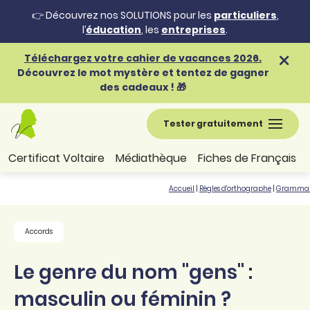
👉 Découvrez nos SOLUTIONS pour les
particuliers
,
l’
éducation
, les
entreprises
.
Téléchargez votre cahier de vacances 2026.
Découvrez le mot mystère et tentez de gagner
des cadeaux ! 🎁
Tester gratuitement
Certificat Voltaire
Médiathèque
Fiches de Français
Accueil
|
Règles d'orthographe
|
Grammai
Accords
Le genre du nom "gens" :
masculin ou féminin ?