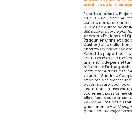
Autrice langue française
créatrice de la mnémog
Experte auprès du Projet 
depuis 2014, Sandrine C
écrit de nombreux article
publié une quinzaine de l
250 dessins pour ne plus fa
fautes
aux Éditions de L’
(traduit en Chine et ada
Québec) et la collection 
enfants
Un petit dessin
che
Robert. La plupart de se
sont fondés sur la mném
une méthode permettan
mémoriser l’orthographe
mots grâce à des astuc
visuelles. Sandrine Campe
et anime des dictées th
et sur mesure pour les en
institutions et associatio
Également passionnée de
elle a écrit deux comédie
de Condé
– mêlant histoir
gastronomie – et
Voyage
genèse du
Voyager Golde