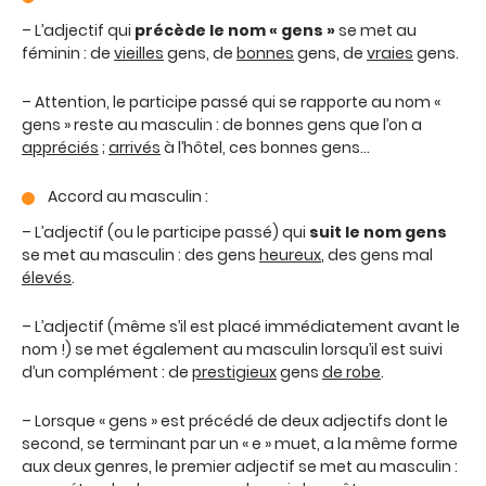
– L’adjectif qui
précède
le nom « gens »
se met au
féminin : de
vieilles
gens, de
bonnes
gens, de
vraies
gens.
– Attention, le participe passé qui se rapporte au nom «
gens » reste au masculin : de bonnes gens que l’on a
appréciés
;
arrivés
à l’hôtel, ces bonnes gens…
Accord au masculin :
– L’adjectif (ou le participe passé) qui
suit le nom gens
se met au masculin : des gens
heureux
, des gens mal
élevés
.
– L’adjectif (même s’il est placé immédiatement avant le
nom !) se met également au masculin lorsqu’il est suivi
d’un complément : de
prestigieux
gens
de robe
.
– Lorsque « gens » est précédé de deux adjectifs dont le
second, se terminant par un « e » muet, a la même forme
aux deux genres, le premier adjectif se met au masculin :