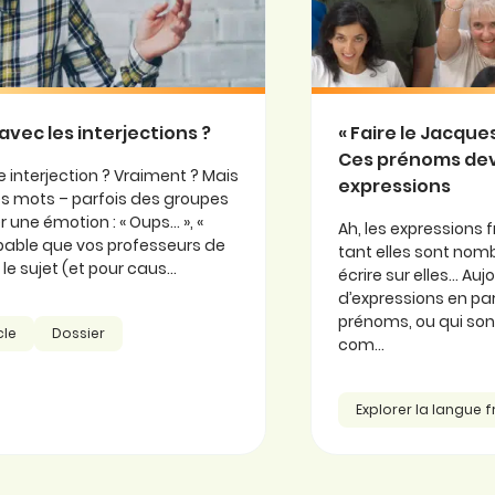
avec les interjections ?
« Faire le Jacqu
Ces prénoms de
 interjection ? Vraiment ? Mais
expressions
 ces mots – parfois des groupes
 une émotion : « Oups… », «
Ah, les expressions f
probable que vos professeurs de
tant elles sont nomb
e sujet (et pour caus...
écrire sur elles… Au
d’expressions en part
prénoms, ou qui so
cle
Dossier
com...
Explorer la langue 