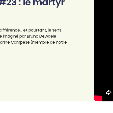
 #23 : le martyr
 différence… et pourtant, le sens
e imaginé par Bruno Dewaele
andrine Campese (membre de notre