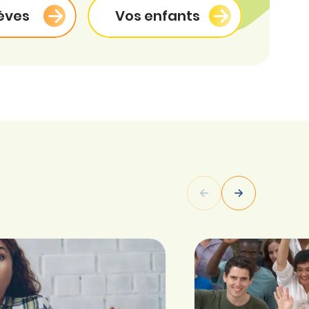
èves
Vos enfants