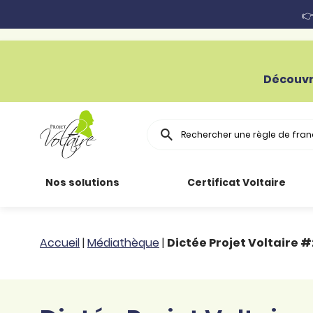
👉
Découvr
Rechercher
Nos solutions
Certificat Voltaire
Particuliers
Toutes nos
Conjugaison
Accueil
|
Médiathèque
|
Dictée Projet Voltaire #
ressources
Entreprises
Grammaire
Améliorer son
français
Secteur public
Règle