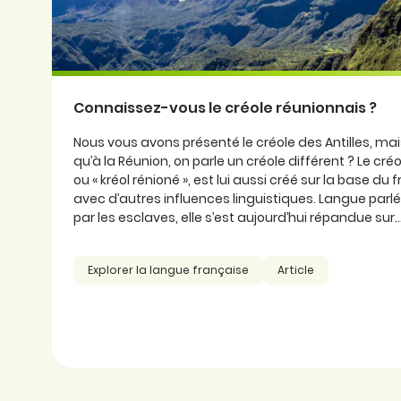
Connaissez-vous le créole réunionnais ?
Nous vous avons présenté le créole des Antilles, ma
qu’à la Réunion, on parle un créole différent ? Le cré
ou « kréol rénioné », est lui aussi créé sur la base du
avec d’autres influences linguistiques. Langue parlée
par les esclaves, elle s’est aujourd’hui répandue sur..
Explorer la langue française
Article