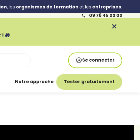
ion
, les
organismes de formation
et les
entreprises
.
09 78 45 03 03
! 🎁
Se connecter
Notre approche
Tester gratuitement