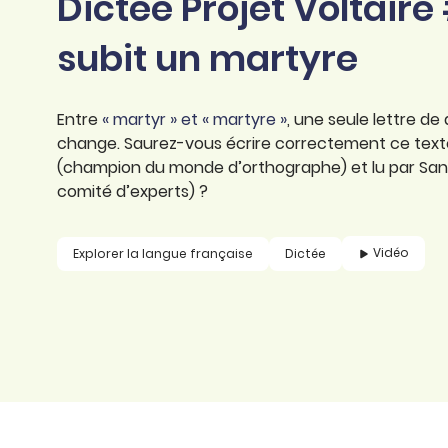
Dictée Projet Voltaire
professionnel
d’orthographe
Éducation
subit un martyre
Animer une classe
Syntaxe
Organismes de
Aider ses enfants
formation
Toutes nos fiches
Entre
« martyr » et « martyre »
, une seule lettre de
Certifier ses compétences
Accompagner ses
change. Saurez-vous écrire correctement ce text
salariés
(champion du monde d’orthographe) et lu par S
Évaluer le niveau de ses
comité d’experts) ?
salariés
Explorer la langue
française
Vidéo
Explorer la langue française
Dictée
Découvrir nos
ouvrages
Témoignages