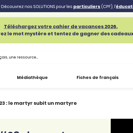
 Découvrez nos SOLUTIONS pour les
particuliers
(CPF), l’
éducat
Téléchargez votre cahier de vacances 2026.
ez le mot mystère et tentez de gagner des cadeaux 
Médiathèque
Fiches de français
23 : le martyr subit un martyre