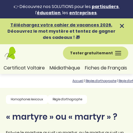
👉 Découvrez nos SOLUTIONS pour les
particuliers
,
l’
éducation
, les
entreprises
.
Téléchargez votre cahier de vacances 2026.
Découvrez le mot mystère et tentez de gagner
des cadeaux ! 🎁
Tester gratuitement
Certificat Voltaire
Médiathèque
Fiches de Français
Accueil
|
Règles d'orthographe
|
Règle d'o
Homophones lexicaux
Règle d'orthographe
« martyre » ou « martyr » ?
Est-ce le martyre qui vit un martyr, ou le martyr qui vit un