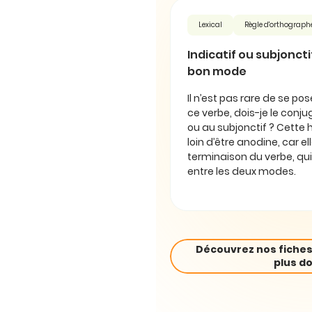
Lexical
Règle d'orthograph
Indicatif ou subjonctif 
bon mode
Il n’est pas rare de se pos
ce verbe, dois-je le conjug
ou au subjonctif ? Cette 
loin d’être anodine, car e
terminaison du verbe, qui
entre les deux modes.
Découvrez nos fiches
plus do