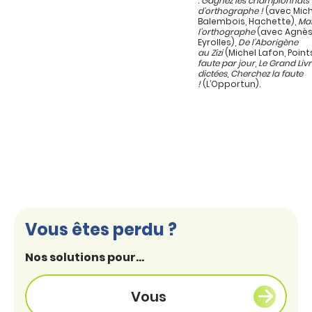
:
Gagnez les championnats
d’orthographe !
(avec Mich
Balembois, Hachette),
Maî
l’orthographe
(avec Agnès
Eyrolles),
De l’Aborigène
au Zizi
(Michel Lafon, Point
faute par jour
,
Le Grand Liv
dictées
,
Cherchez la faute
!
(L’Opportun).
Vous êtes perdu ?
Nos solutions pour...
Vous