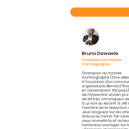
Bruno Dewaele
Champion du monde
d’orthographe
Champion du monde
d’orthographe (titre délivr
à l’occasion d’un concou
organisé par Bernard Pivo
et rassemblant 108 pays)
de l’Université, ancien pr
de lettres, chroniqueur d
à
La Voix du Nord
et à
LIRE
membre de la rédaction d
Jeux, blogueur sur les sit
fortune du mot
et
Par mots
vaux
, nouvelliste et auteu
nombreux ouvrages sur l