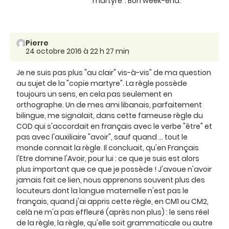
"martyre". Bon week-end.
Pierre
24 octobre 2016 à 22 h 27 min
Je ne suis pas plus "au clair" vis-à-vis" de ma question
au sujet de la "copie martyre". La règle possède
toujours un sens, en cela pas seulement en
orthographe. Un de mes ami libanais, parfaitement
bilingue, me signalait, dans cette fameuse règle du
COD qui s'accordait en français avec le verbe "être" et
pas avec l'auxiliaire "avoir", sauf quand ... tout le
monde connait la règle. Il concluait, qu'en Français
l'Etre domine l'Avoir, pour lui : ce que je suis est alors
plus important que ce que je possède ! J'avoue n'avoir
jamais fait ce lien, nous apprenons souvent plus des
locuteurs dont la langue maternelle n'est pas le
français, quand j'ai appris cette règle, en CM1 ou CM2,
celà ne m'a pas effleuré (après non plus) : le sens réel
de la règle, la règle, qu'elle soit grammaticale ou autre