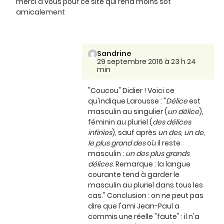
merci à vous pour ce site qui rend moins sot
amicalement
Sandrine
29 septembre 2016 à 23 h 24
min
"Coucou" Didier ! Voici ce
qu'indique Larousse : "
Délice
est
masculin au singulier (
un délice
),
féminin au pluriel (
des délices
infinies
), sauf après
un des
,
un de
,
le plus grand des
où il reste
masculin :
un des plus grands
délices
. Remarque : la langue
courante tend à garder le
masculin au pluriel dans tous les
cas." Conclusion : on ne peut pas
dire que l'ami Jean-Paul a
commis une réelle "faute" : il n'a