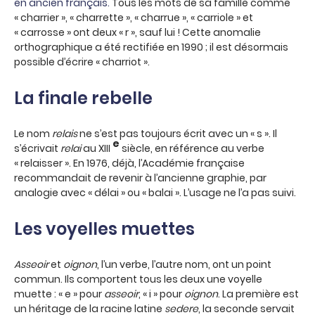
en ancien français.
Tous les mots de sa famille comme
« charrier », « charrette », « charrue », « carriole » et
« carrosse » ont deux « r », sauf lui ! Cette anomalie
orthographique a été rectifiée en 1990 ; il est désormais
possible d’écrire « charriot ».
La finale rebelle
Le nom
relais
ne s’est pas toujours écrit avec un « s ». Il
e
s’écrivait
relai
au XIII
siècle, en référence au verbe
« relaisser ». En 1976, déjà, l’Académie française
recommandait de revenir à l’ancienne graphie, par
analogie avec « délai » ou « balai ». L’usage ne l’a pas suivi.
Les voyelles muettes
Asseoir
et
oignon
, l’un verbe, l’autre nom, ont un point
commun. Ils comportent tous les deux une voyelle
muette : « e » pour
asseoir
, « i » pour
oignon
. La première est
un héritage de la racine latine
sedere
, la seconde servait