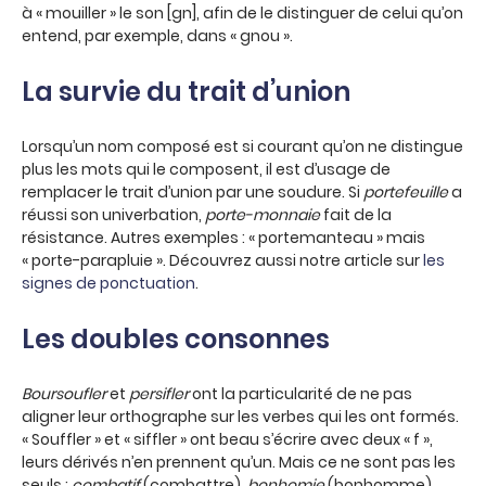
à « mouiller » le son [gn], afin de le distinguer de celui qu’on
entend, par exemple, dans « gnou ».
La survie du trait d’union
Lorsqu’un nom composé est si courant qu’on ne distingue
plus les mots qui le composent, il est d’usage de
remplacer le trait d’union par une soudure. Si
portefeuille
a
réussi son univerbation,
porte-monnaie
fait de la
résistance. Autres exemples : « portemanteau » mais
« porte-parapluie ». Découvrez aussi notre article sur
les
signes de ponctuation
.
Les doubles consonnes
Boursoufler
et
persifler
ont la particularité de ne pas
aligner leur orthographe sur les verbes qui les ont formés.
« Souffler » et « siffler » ont beau s’écrire avec deux « f »,
leurs dérivés n’en prennent qu’un. Mais ce ne sont pas les
seuls :
combatif
(combattre),
bonhomie
(bonhomme),