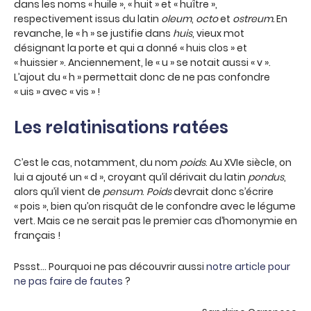
dans les noms « huile », « huit » et « huître »,
respectivement issus du latin
oleum
,
octo
et
ostreum.
En
revanche, le « h » se justifie dans
huis
, vieux mot
désignant la porte et qui a donné « huis clos » et
« huissier ». Anciennement, le « u » se notait aussi « v ».
L’ajout du « h » permettait donc de ne pas confondre
« uis » avec « vis » !
Les relatinisations ratées
C’est le cas, notamment, du nom
poids
. Au XVIe siècle, on
lui a ajouté un « d », croyant qu’il dérivait du latin
pondus
,
alors qu’il vient de
pensum
.
Poids
devrait donc s’écrire
« pois », bien qu’on risquât de le confondre avec le légume
vert. Mais ce ne serait pas le premier cas d’homonymie en
français !
Pssst… Pourquoi ne pas découvrir aussi
notre article pour
ne pas faire de fautes
?