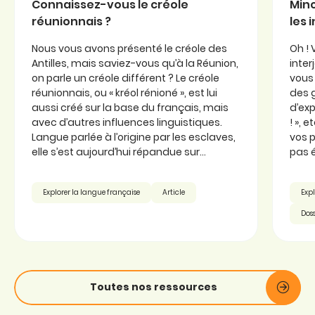
Connaissez-vous le créole
Minc
réunionnais ?
les 
Nous vous avons présenté le créole des
Oh ! 
Antilles, mais saviez-vous qu’à la Réunion,
inter
on parle un créole différent ? Le créole
vous 
réunionnais, ou « kréol rénioné », est lui
des 
aussi créé sur la base du français, mais
d’exp
avec d’autres influences linguistiques.
! », 
Langue parlée à l’origine par les esclaves,
vos p
elle s’est aujourd’hui répandue sur...
pas é
Explorer la langue française
Article
Expl
Doss
Toutes nos ressources