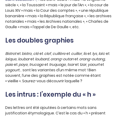
siècle », « la Toussaint » mais « le jour de l’An », « la cour de
Louis XIV » mais « la Cour des comptes », « une république
bananière » mais « la République française », « les archives
notariales » mais « les Archives nationales », « Charles de
Gaulle » mais « l’appel de De Gaulle », etc.
Les doubles graphies
Bistrot
et
bistro
,
clé
et
clef
,
cuillère
et
cuiller
,
lis
et
lys
,
laïc
et
laïque
,
loubar
et
loubard
,
orang-outan
et
orang-outang
,
paie
et
paye
,
trucage
et
truquage
,
tsar
et
tzar
,
yaourt
et
yogourt
… sont les variantes d’un même mot ! Bien
souvent, l’une des graphies est notée comme étant
« vieillie ». Saurez-vous découvrir laquelle ?
Les intrus : l’exemple du « h »
Des lettres ont été ajoutées à certains mots sans
justification étymologique. C’est le cas du « h » présent