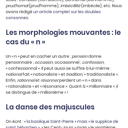
prud’homal
(prud’homme),
imbécillité
(imbécile), etc. Nous
avons rédigé
un article complet sur les doubles
consonnes
.
Les morphologies mouvantes : le
cas du « n »
Un « n » peut en cacher un autre :
pension
donne
pensionnaire ;
occasion
, occasionnel ;
confession
,
« confessionnal ». Il peut aussi se suffire à lui-même :
national
fait « nationaliste » et
tradition
, « traditionaliste ».
Enfin,
rationnel
et
résonner
perdent un « n » dans
« rationaliste » et « résonance ». Quant à « millionnaire », il
se distingue de « millionième » !
La danse des majuscules
On écrit :
« la basilique Saint-Pierre » mais « le supplice de
saint Sébastien »,
« les Cent-Jours » mais « le vingtième