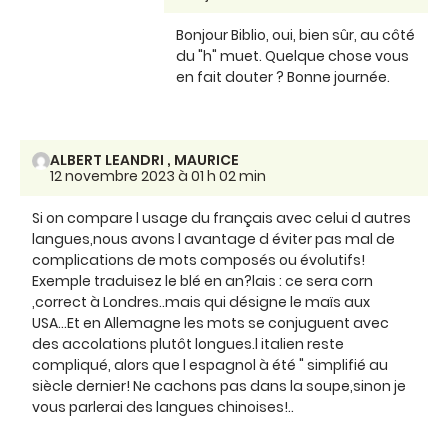
Bonjour Biblio, oui, bien sûr, au côté
du "h" muet. Quelque chose vous
en fait douter ? Bonne journée.
ALBERT LEANDRI , MAURICE
12 novembre 2023 à 01 h 02 min
Si on compare l usage du français avec celui d autres
langues,nous avons l avantage d éviter pas mal de
complications de mots composés ou évolutifs!
Exemple traduisez le blé en an?lais : ce sera corn
,correct à Londres..mais qui désigne le maïs aux
USA...Et en Allemagne les mots se conjuguent avec
des accolations plutôt longues.l italien reste
compliqué, alors que l espagnol à été " simplifié au
siècle dernier! Ne cachons pas dans la soupe,sinon je
vous parlerai des langues chinoises!..