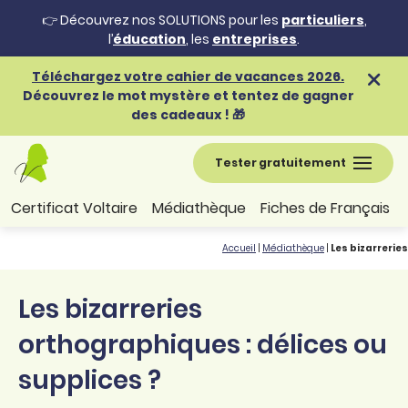
👉 Découvrez nos SOLUTIONS pour les
particuliers
,
l’
éducation
, les
entreprises
.
Téléchargez votre cahier de vacances 2026.
Découvrez le mot mystère et tentez de gagner
des cadeaux ! 🎁
Tester gratuitement
Certificat Voltaire
Médiathèque
Fiches de Français
Accueil
|
Médiathèque
|
Les bizarrerie
Les bizarreries
orthographiques : délices ou
supplices ?