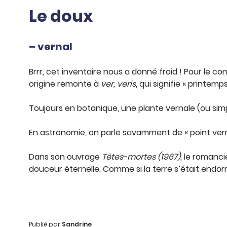
Le doux
– vernal
Brrr, cet inventaire nous a donné froid ! Pour le con
origine remonte à
ver, veris
, qui signifie « printemps
Toujours en botanique, une plante vernale (ou simp
En astronomie, on parle savamment de « point vern
Dans son ouvrage
Têtes-mortes (1967)
, le romanci
douceur éternelle. Comme si la terre s’était endo
Publié par
Sandrine