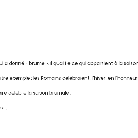
ui a donné « brume ». Il qualifie ce qui appartient à la saiso
utre exemple : les Romains célébraient, l’hiver, en l’honneu
ire célèbre la saison brumale :
oue,