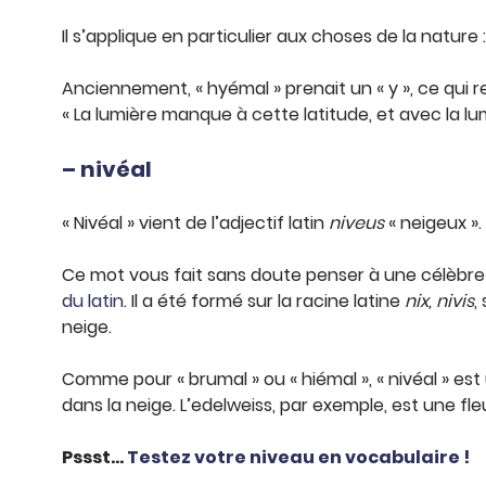
Il s’applique en particulier aux choses de la nature
Anciennement, « hyémal » prenait un « y », ce qui r
« La lumière manque à cette latitude, et avec la lumi
– nivéal
« Nivéal » vient de l’adjectif latin
niveus
« neigeux ».
Ce mot vous fait sans doute penser à une célèbre 
du latin
. Il a été formé sur la racine latine
nix, nivis
,
neige.
Comme pour « brumal » ou « hiémal », « nivéal » est 
dans la neige. L’edelweiss, par exemple, est une fl
Pssst…
Testez votre niveau en vocabulaire !