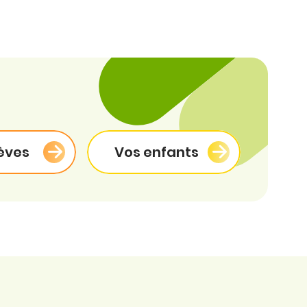
èves
Vos enfants