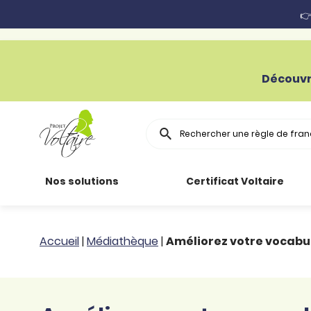
👉
Découvr
Rechercher
Nos solutions
Certificat Voltaire
Particuliers
Toutes nos
Conjugaison
Accueil
|
Médiathèque
|
Améliorez votre vocabula
ressources
Entreprises
Grammaire
Améliorer son
français
Secteur public
Règle