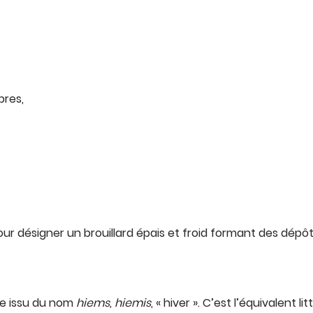
bres,
 pour désigner un brouillard épais et froid formant des dépôts
me issu du nom
hiems, hiemis
, « hiver ». C’est l’équivalent lit