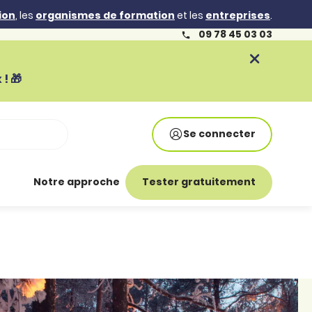
ion
, les
organismes de formation
et les
entreprises
.
09 78 45 03 03
! 🎁
Se connecter
Notre approche
Tester gratuitement