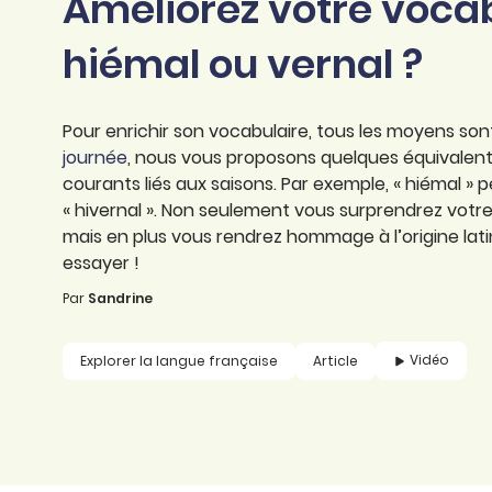
Améliorez votre vocabu
professionnel
d’orthographe
Éducation
hiémal ou vernal ?
Animer une classe
Syntaxe
Organismes de
Aider ses enfants
formation
Toutes nos fiches
Pour enrichir son vocabulaire, tous les moyens son
Certifier ses compétences
Accompagner ses
journée
, nous vous proposons quelques équivalents 
salariés
courants liés aux saisons. Par exemple, « hiémal » 
Évaluer le niveau de ses
« hivernal ». Non seulement vous surprendrez vot
salariés
Explorer la langue
mais en plus vous rendrez hommage à l’origine latine
française
essayer !
Par
Sandrine
Découvrir nos
ouvrages
Vidéo
Explorer la langue française
Article
Témoignages