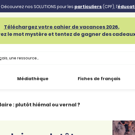
 Découvrez nos SOLUTIONS pour les
particuliers
(CPF), l’
éducat
Téléchargez votre cahier de vacances 2026.
ez le mot mystère et tentez de gagner des cadeaux 
Médiathèque
Fiches de français
ire : plutôt hiémal ou vernal ?