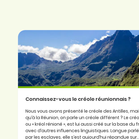
Connaissez-vous le créole réunionnais ?
Nous vous avons présenté le créole des Antilles, ma
qu’à la Réunion, on parle un créole différent ? Le cré
ou « kréol rénioné », est lui aussi créé sur la base du
avec d’autres influences linguistiques. Langue parlée
par les esclaves, elle s’est aujourd’hui répandue sur..