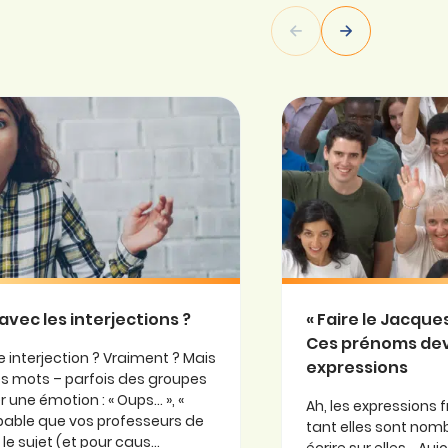
avec les interjections ?
« Faire le Jacqu
Ces prénoms de
 interjection ? Vraiment ? Mais
expressions
 ces mots – parfois des groupes
 une émotion : « Oups… », «
Ah, les expressions f
probable que vos professeurs de
tant elles sont nomb
e sujet (et pour caus...
écrire sur elles… Au