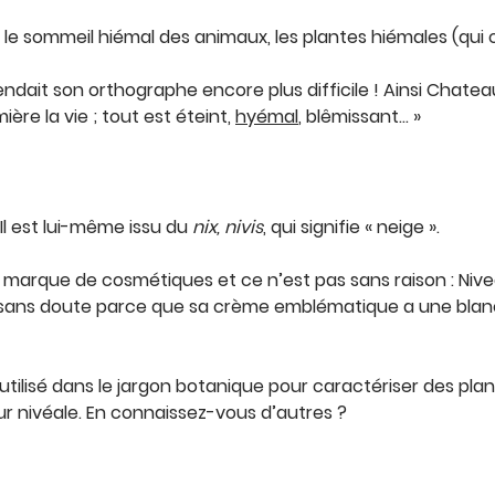
 : le sommeil hiémal des animaux, les plantes hiémales (qui c
endait son orthographe encore plus difficile ! Ainsi Chatea
ère la vie ; tout est éteint,
hyémal
, blêmissant… »
 Il est lui-même issu du
nix, nivis
, qui signifie « neige ».
marque de cosmétiques et ce n’est pas sans raison : Nivea
 sans doute parce que sa crème emblématique a une blanch
utilisé dans le jargon botanique pour caractériser des plant
eur nivéale. En connaissez-vous d’autres ?