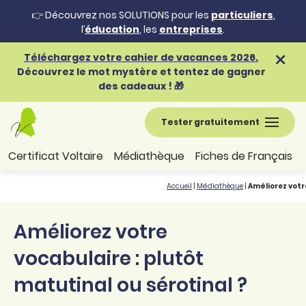
👉 Découvrez nos SOLUTIONS pour les
particuliers
,
l’
éducation
, les
entreprises
.
Téléchargez votre cahier de vacances 2026.
Découvrez le mot mystère et tentez de gagner
des cadeaux ! 🎁
Tester gratuitement
Certificat Voltaire
Médiathèque
Fiches de Français
Accueil
|
Médiathèque
|
Améliorez votr
Améliorez votre
vocabulaire : plutôt
matutinal ou sérotinal ?