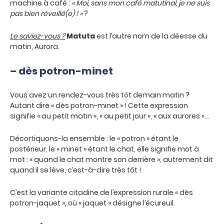
machine à café :
« Moi, sans mon café matutinal, je ne suis
pas bien réveillé(e) ! »
?
Le saviez-vous ?
Matuta
est l’autre nom de la déesse du
matin, Aurora.
– dès potron-minet
Vous avez un rendez-vous très tôt demain matin ?
Autant dire « dès potron-minet » ! Cette expression
signifie « au petit matin », « au petit jour », « aux aurores »…
Décortiquons-la ensemble : le « potron » étant le
postérieur, le « minet » étant le chat, elle signifie mot à
mot : « quand le chat montre son derrière », autrement dit
quand il se lève, c’est-à-dire très tôt !
C’est la variante citadine de l’expression rurale « dès
potron-jaquet », où « jaquet » désigne l’écureuil.