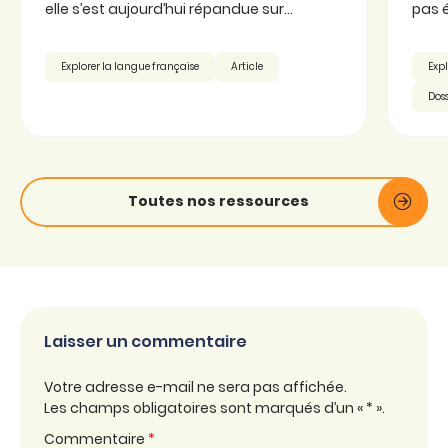
elle s’est aujourd’hui répandue sur...
pas é
Explorer la langue française
Article
Expl
Doss
Toutes nos ressources
Laisser un commentaire
Votre adresse e-mail ne sera pas affichée.
Les champs obligatoires sont marqués d’un « * ».
Commentaire
*