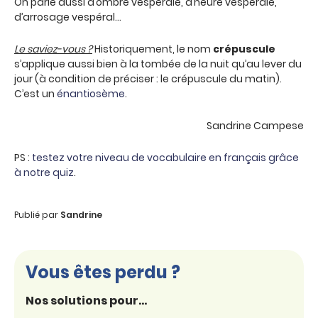
On parle aussi d’ombre vespérale, d’heure vespérale,
d’arrosage vespéral…
Le saviez-vous ?
Historiquement, le nom
crépuscule
s’applique aussi bien à la tombée de la nuit qu’au lever du
jour (à condition de préciser : le crépuscule du matin).
C’est un
énantiosème
.
Sandrine Campese
PS :
testez votre niveau de vocabulaire en français grâce
à notre quiz
.
Publié par
Sandrine
Vous êtes perdu ?
Nos solutions pour...