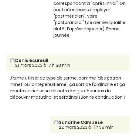
correspondant à "après-midi". On
peut néanmoins employer
"postméridien", voire
"postprandial" (ce dernier qualifie
plutôt l'après-déjeuner). Bonne
journée.
Denis écureuil
21 mars 2023 à 17 h 30 min
J'aime utiliser ce type de terme, comme 'dès potron-
minet' ou 'antépénultième', ça sort de l'ordinaire et ça
montre la richesse de notre langue. Heureux de
découvrir matutinal et sérotinal ! Bonne continuation !
Sandrine Campese
22 mars 2023 à 11 h 58 min