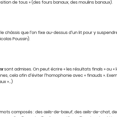
position de tous » (des fours banaux, des moulins banaux).
le châssis que l’on fixe au-dessus d’un lit pour y suspend
icolas Poussin).
ux
sont admises. On peut écrire « les résultats finals » ou «
nnes, cela afin d’éviter l’homophonie avec « finauds ». Exemple
aux »…)
es mots composés : des œils-de-bœuf, des œils-de-chat, de