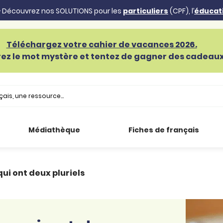
 Découvrez nos SOLUTIONS pour les
particuliers
(CPF), l’
éducat
Téléchargez votre cahier de vacances 2026.
ez le mot mystère et tentez de gagner des cadeaux 
Médiathèque
Fiches de français
 qui ont deux pluriels