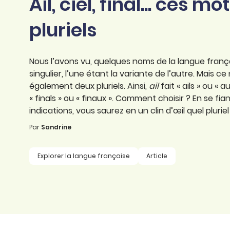
Ail, ciel, final... ces m
professionnel
d’orthographe
Éducation
pluriels
Animer une classe
Syntaxe
Organismes de
Aider ses enfants
formation
Toutes nos fiches
Nous l’avons vu, quelques noms de la langue fran
Certifier ses compétences
Accompagner ses
singulier, l’une étant la variante de l’autre. Mais c
salariés
également deux pluriels. Ainsi,
ail
fait « ails » ou « au
Évaluer le niveau de ses
« finals » ou « finaux ». Comment choisir ? En se fi
salariés
Explorer la langue
indications, vous saurez en un clin d’œil quel plurie
française
Par
Sandrine
Découvrir nos
ouvrages
Explorer la langue française
Article
Témoignages