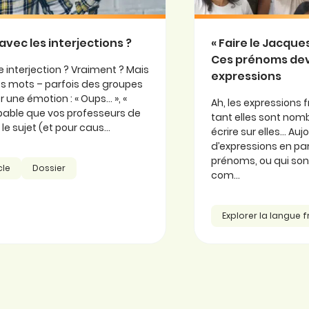
avec les interjections ?
« Faire le Jacqu
Ces prénoms de
 interjection ? Vraiment ? Mais
expressions
 ces mots – parfois des groupes
 une émotion : « Oups… », «
Ah, les expressions f
probable que vos professeurs de
tant elles sont nomb
e sujet (et pour caus...
écrire sur elles… Au
d’expressions en part
prénoms, ou qui so
cle
Dossier
com...
Explorer la langue 