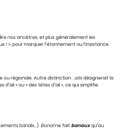
ire nos ancêtres, et plus généralement les
x ! », pour marquer l’étonnement ou l’insistance.
ie ou régionale. Autre distinction :
ails
désignerait la
’ail » ou « des têtes d’ail », ce qui simplifie
tements banals…).
Banal
ne fait
banaux
qu’au