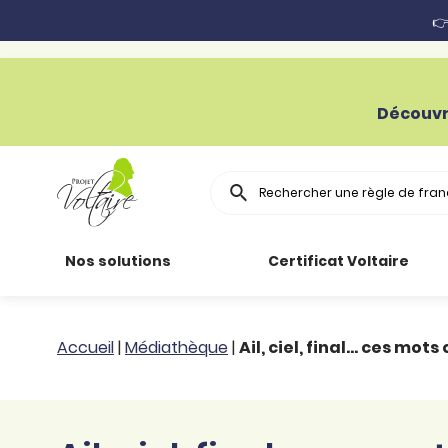
👉
Découvr
Rechercher
Nos solutions
Certificat Voltaire
Particuliers
Toutes nos
Conjugaison
Accueil
|
Médiathèque
|
Ail, ciel, final… ces mots
ressources
Entreprises
Grammaire
Améliorer son
français
Secteur public
Règle