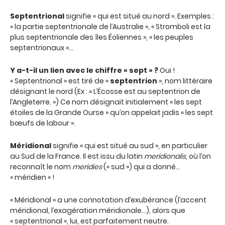
Septentrional
signifie « qui est situé au nord ». Exemples :
« la partie septentrionale de l’Australie », « Stromboli est la
plus septentrionale des îles Éoliennes », « les peuples
septentrionaux »…
Y a-t-il un lien avec le chiffre « sept » ?
Oui !
« Septentrional » est tiré de «
septentrion
», nom littéraire
désignant le nord (Ex : « L’Écosse est au septentrion de
l’Angleterre. ») Ce nom désignait initialement « les sept
étoiles de la Grande Ourse » qu’on appelait jadis « les sept
bœufs de labour ».
Méridional
signifie « qui est situé au sud », en particulier
au Sud de la France. Il est issu du latin
meridionalis
, où l’on
reconnaît le nom
meridies
(« sud ») qui a donné…
« méridien » !
« Méridional » a une connotation d’exubérance (l’accent
méridional, l’exagération méridionale…), alors que
« septentrional », lui, est parfaitement neutre.