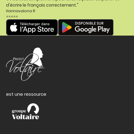
d'écrire le français correctement."
Harinavalona R
⭐⭐⭐⭐⭐
est une ressource