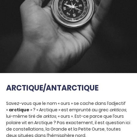
ARCTIQUE/ANTARCTIQUE
Savez-vous que le nom « ours » se cache dans l’adjectif
«
arctique
» ? « Arctique » est emprunté au grec
arkticos
,
lui-même tiré de
arktos
, « ours ». Est-ce parce que l’ours
polaire vit en Arctique ? Pas exactement, il est question ici
de constellations, la Grande et la Petite Ourse, toutes
deux situées dans l’hémisphère nord.