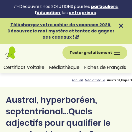
👉 Découvrez nos SOLUTIONS pour les
particuliers
,
l’
éducation
, les
entreprises
.
Téléchargez votre cahier de vacances 2026.
Découvrez le mot mystère et tentez de gagner
des cadeaux ! 🎁
Tester gratuitement
Certificat Voltaire
Médiathèque
Fiches de Français
Accueil
|
Médiathèque
|
Austral, hyperb
Austral, hyperboréen,
septentrional…Quels
adjectifs pour qualifier le