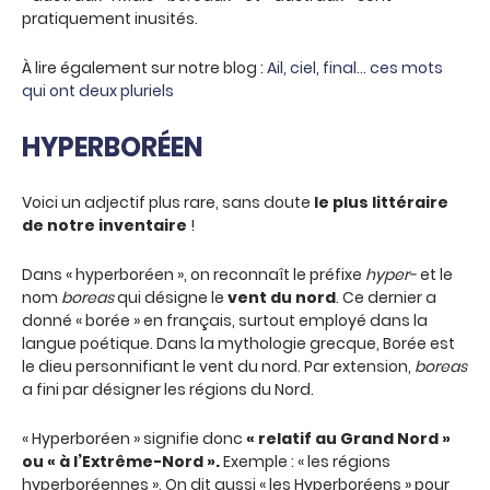
pratiquement inusités.
À lire également sur notre blog :
Ail, ciel, final… ces mots
qui ont deux pluriels
HYPERBORÉEN
Voici un adjectif plus rare, sans doute
le plus littéraire
de notre inventaire
!
Dans « hyperboréen », on reconnaît le préfixe
hyper-
et le
nom
boreas
qui désigne le
vent du nord
. Ce dernier a
donné « borée » en français, surtout employé dans la
langue poétique. Dans la mythologie grecque, Borée est
le dieu personnifiant le vent du nord. Par extension,
boreas
a fini par désigner les régions du Nord.
« Hyperboréen » signifie donc
« relatif au Grand Nord »
ou « à l’Extrême-Nord ».
Exemple : « les régions
hyperboréennes ». On dit aussi « les Hyperboréens » pour