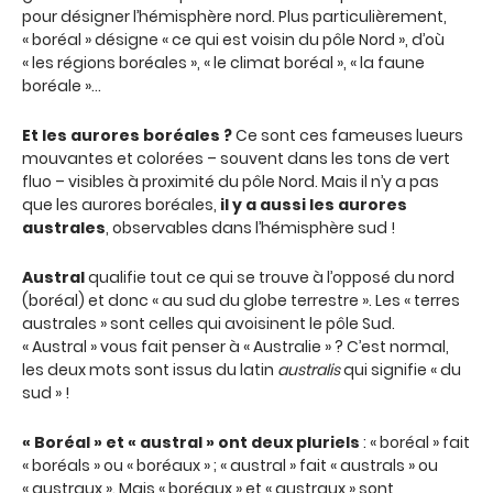
pour désigner l’hémisphère nord. Plus particulièrement,
« boréal » désigne « ce qui est voisin du pôle Nord », d’où
« les régions boréales », « le climat boréal », « la faune
boréale »…
Et les aurores boréales ?
Ce sont ces fameuses lueurs
mouvantes et colorées – souvent dans les tons de vert
fluo – visibles à proximité du pôle Nord. Mais il n’y a pas
que les aurores boréales,
il y a aussi les aurores
australes
, observables dans l’hémisphère sud !
Austral
qualifie tout ce qui se trouve à l’opposé du nord
(boréal) et donc « au sud du globe terrestre ». Les « terres
australes » sont celles qui avoisinent le pôle Sud.
« Austral » vous fait penser à « Australie » ? C’est normal,
les deux mots sont issus du latin
australis
qui signifie « du
sud » !
« Boréal » et « austral » ont deux pluriels
: « boréal » fait
« boréals » ou « boréaux » ; « austral » fait « australs » ou
« austraux ». Mais « boréaux » et « austraux » sont