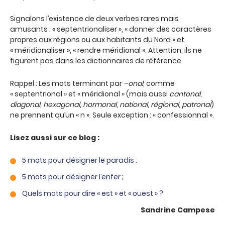
Signalons l’existence de deux verbes rares mais
amusants : « septentrionaliser », « donner des caractères
propres aux régions ou aux habitants du Nord » et
« méridionaliser », « rendre méridional ». Attention, ils ne
figurent pas dans les dictionnaires de référence.
Rappel : Les mots terminant par
–onal
, comme
« septentrional » et « méridional » (mais aussi
cantonal
,
diagonal
,
hexagonal
,
hormonal
,
national
,
régional
,
patronal
)
ne prennent qu’un « n ». Seule exception : « confessionnal ».
Lisez aussi sur ce blog :
5 mots pour désigner le paradis
;
5 mots pour désigner l’enfer ;
Quels mots pour dire « est » et « ouest » ?
Sandrine Campese