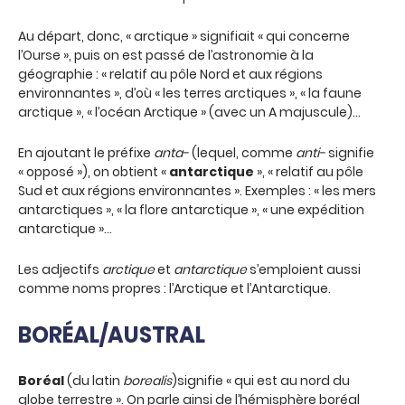
Au départ, donc, « arctique » signifiait « qui concerne
l’Ourse », puis on est passé de l’astronomie à la
géographie : « relatif au pôle Nord et aux régions
environnantes », d’où « les terres arctiques », « la faune
arctique », « l’océan Arctique » (avec un A majuscule)…
En ajoutant le préfixe
anta-
(lequel, comme
anti-
signifie
« opposé »), on obtient «
antarctique
», « relatif au pôle
Sud et aux régions environnantes ». Exemples : « les mers
antarctiques », « la flore antarctique », « une expédition
antarctique »…
Les adjectifs
arctique
et
antarctique
s’emploient aussi
comme noms propres : l’Arctique et l’Antarctique.
BORÉAL/AUSTRAL
Boréal
(du latin
borealis
)signifie « qui est au nord du
globe terrestre ». On parle ainsi de l’hémisphère boréal