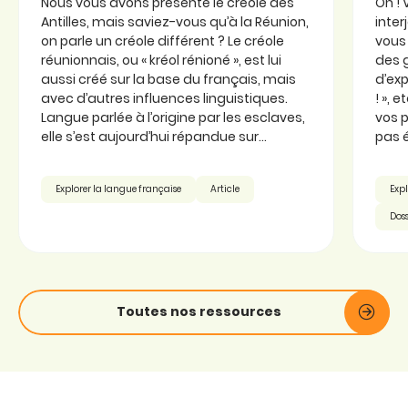
Nous vous avons présenté le créole des
Oh ! 
Antilles, mais saviez-vous qu’à la Réunion,
inter
on parle un créole différent ? Le créole
vous 
réunionnais, ou « kréol rénioné », est lui
des 
aussi créé sur la base du français, mais
d’exp
avec d’autres influences linguistiques.
! », 
Langue parlée à l’origine par les esclaves,
vos p
elle s’est aujourd’hui répandue sur...
pas é
Explorer la langue française
Article
Expl
Doss
Toutes nos ressources