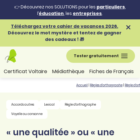
👉 Découvrez nos SOLUTIONS pour les
particuliers
,
l’
éducation
, les
entreprises
.
Téléchargez votre cahier de vacances 2026.
Découvrez le mot mystère et tentez de gagner
des cadeaux ! 🎁
Tester gratuitement
Certificat Voltaire
Médiathèque
Fiches de Français
Accueil
|
Règles d'orthographe
|
Règle d'o
Accords autres
Lexical
Règle d'orthographe
Voyelle ou consonne
« une qualitée » ou « une