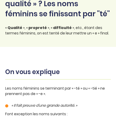
qualité » ? Les noms
féminins se finissant par "té"
«
Qualité
», «
propreté
», «
difficulté
», etc., étant des
termes féminins, on est tenté de leur mettre un « e » final.
On vous explique
Les noms féminins se terminant par « -té » ou « -tié » ne
prennent pas de « -e ».
« Il fait preuve d’une grande autorité. »
Font exception les noms suivants :