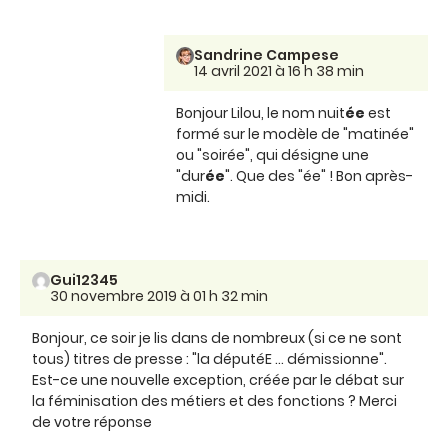
Sandrine Campese
14 avril 2021 à 16 h 38 min
Bonjour Lilou, le nom nuit
ée
est
formé sur le modèle de "matinée"
ou "soirée", qui désigne une
"dur
ée
". Que des "ée" ! Bon après-
midi.
Gui12345
30 novembre 2019 à 01 h 32 min
Bonjour, ce soir je lis dans de nombreux (si ce ne sont
tous) titres de presse : "la députéE ... démissionne".
Est-ce une nouvelle exception, créée par le débat sur
la féminisation des métiers et des fonctions ? Merci
de votre réponse