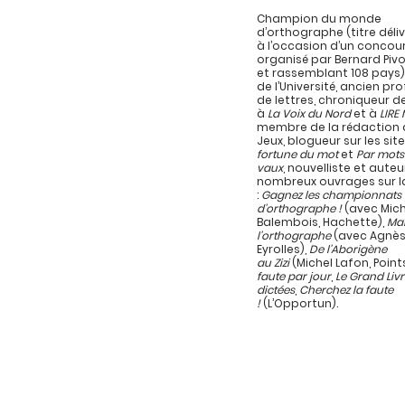
Champion du monde
d’orthographe (titre délivr
à l’occasion d’un concou
organisé par Bernard Pivo
et rassemblant 108 pays)
de l’Université, ancien pr
de lettres, chroniqueur d
à
La Voix du Nord
et à
LIRE
membre de la rédaction d
Jeux, blogueur sur les sit
fortune du mot
et
Par mots
vaux
, nouvelliste et auteu
nombreux ouvrages sur l
:
Gagnez les championnats
d’orthographe !
(avec Mich
Balembois, Hachette),
Maî
l’orthographe
(avec Agnès
Eyrolles),
De l’Aborigène
au Zizi
(Michel Lafon, Point
faute par jour
,
Le Grand Liv
dictées
,
Cherchez la faute
!
(L’Opportun).