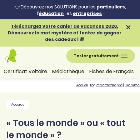
👉 Découvrez nos SOLUTIONS pour les
particuliers
,
l’
éducation
, les
entreprises
.
Téléchargez votre cahier de vacances 2026.
Découvrez le mot mystère et tentez de gagner
des cadeaux ! 🎁
Tester gratuitement
Certificat Voltaire
Médiathèque
Fiches de Français
Accueil
|
Règles d'orthographe
|
Grammai
Accords
« Tous le monde » ou « tout
le monde » ?