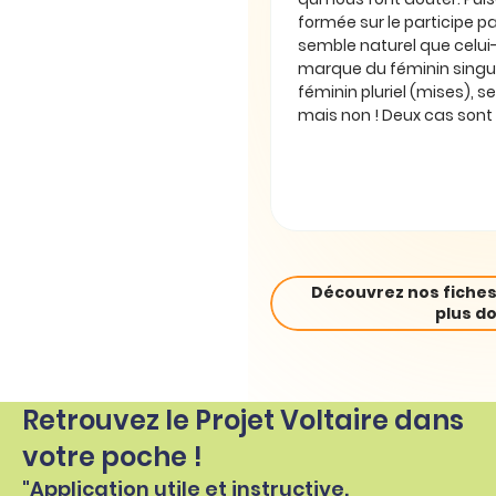
formée sur le participe pas
semble naturel que celui-
marque du féminin singul
féminin pluriel (mises), se
mais non ! Deux cas sont 
Découvrez nos fiches
plus do
Retrouvez le Projet Voltaire dans
votre poche !
"Application utile et instructive.