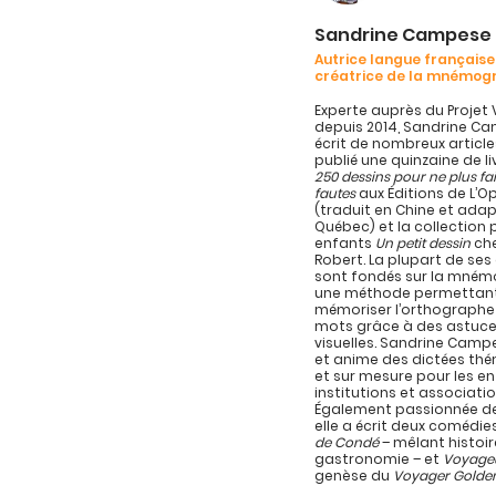
Sandrine Campese
Autrice langue française
créatrice de la mnémog
Experte auprès du Projet 
depuis 2014, Sandrine C
écrit de nombreux article
publié une quinzaine de l
250 dessins pour ne plus fa
fautes
aux Éditions de L’
(traduit en Chine et ada
Québec) et la collection 
enfants
Un petit dessin
che
Robert. La plupart de se
sont fondés sur la mném
une méthode permettan
mémoriser l’orthographe
mots grâce à des astuc
visuelles. Sandrine Campe
et anime des dictées th
et sur mesure pour les en
institutions et associatio
Également passionnée de
elle a écrit deux comédie
de Condé
– mêlant histoir
gastronomie – et
Voyage
genèse du
Voyager Golde