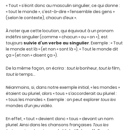
« Tout » s’écrit donc au masculin singulier, ce qui donne :
« tout le monde », c’est-à-dire « l’ensemble des gens »
(selon le contexte), chacun d’eux ».
À noter que cette locution, qui équivaut à un pronom
indéfini singulier (comme « chacun » ou « on »), est
toujours
suivie d’un verbe au singulier
. Exemple : « Tout
le monde est là » (et non « sont là »), « Tout le monde dit
ça » (et non « disent ça »).
De la même façon, on écrira :
tout le
bonheur
, tout le
film,
tout le
temps…
Néanmoins, si, dans notre exemple initial, « les mondes »
étaient au pluriel, alors « tous » s’accorderait au pluriel :
« tous les mondes ». Exemple : on peut explorer
tous les
mondes d’un jeu vidéo.
En effet, « tout » devient donc « tous » devant un nom
pluriel. Ainsi dans les chansons françaises
Tous les