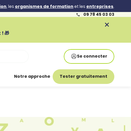
ion
, les
organismes de formation
et les
entreprises
.
09 78 45 03 03
! 🎁
Se connecter
Notre approche
Tester gratuitement