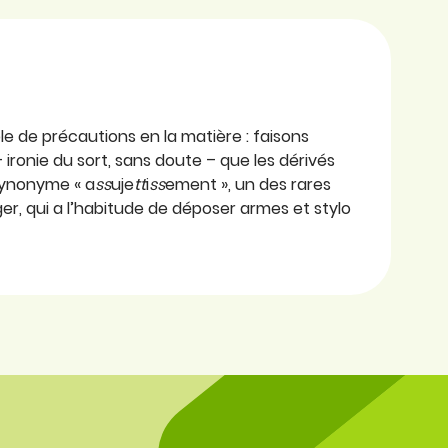
e de précautions en la matière : faisons
 – ironie du sort, sans doute – que les dérivés
-synonyme « a
ss
uje
tt
i
ss
ement », un des rares
r, qui a l’habitude de déposer armes et stylo