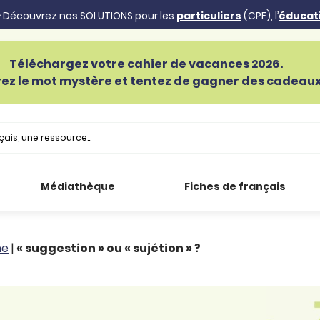
 Découvrez nos SOLUTIONS pour les
particuliers
(CPF), l’
éducat
Téléchargez votre cahier de vacances 2026.
ez le mot mystère et tentez de gagner des cadeaux 
Médiathèque
Fiches de français
he
|
« suggestion » ou « sujétion » ?