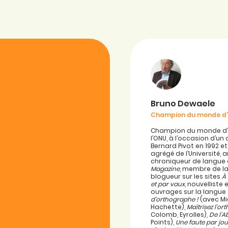
Bruno Dewaele
Champion du monde d
Champion du monde d’or
l’ONU, à l’occasion d’u
Bernard Pivot en 1992 e
agrégé de l’Université, 
chroniqueur de langue
Magazine
, membre de la
blogueur sur les sites
À
et par vaux
, nouvellist
ouvrages sur la langue 
d’orthographe !
(avec Mi
Hachette),
Maîtrisez l’o
Colomb, Eyrolles),
De l’A
Points),
Une faute par jou