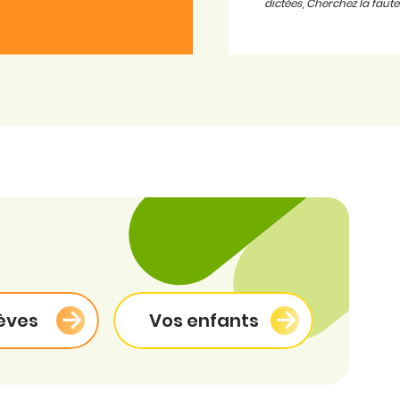
dictées
,
Cherchez la faute
èves
Vos enfants