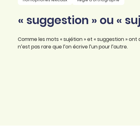
professionnel
d’orthographe
Éducation
« suggestion » ou « suj
Animer une classe
Syntaxe
Organismes de
Aider ses enfants
formation
Toutes nos fiches
Comme les mots « sujétion » et « suggestion » ont 
Certifier ses compétences
Accompagner ses
n’est pas rare que l’on écrive l’un pour l’autre.
salariés
Évaluer le niveau de ses
salariés
Explorer la langue
française
Découvrir nos
ouvrages
Témoignages