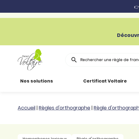
👉
Découvr
Rechercher
Nos solutions
Certificat Voltaire
Particuliers
Toutes nos
Conjugaison
Accueil
|
Règles d'orthographe
|
Règle d'orthograp
ressources
Entreprises
Grammaire
Améliorer son
français
Secteur public
Règle
Homophones lexicaux
Règle d'orthographe