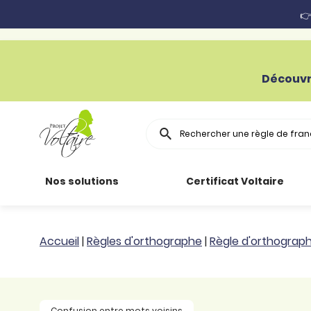
👉
Découvr
Rechercher
Nos solutions
Certificat Voltaire
Particuliers
Toutes nos
Conjugaison
Accueil
|
Règles d'orthographe
|
Règle d'orthograp
ressources
Entreprises
Grammaire
Améliorer son
français
Secteur public
Règle
Confusion entre mots voisins