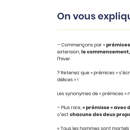
On vous expliq
– Commençons par «
prémice
extension,
le commencement, l
l’hiver.
? Retenez que « prémices » s’éc
délices » !
Les synonymes de « prémices » ne
– Plus rare,
« prémisse » avec d
c’est
chacune des deux propos
« Tous les hommes sont mortels