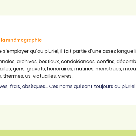
de la mnémographie
s’employer qu’au pluriel, il fait partie d’une assez longue li
annales, archives, bestiaux, condoléances, confins, décombr
nérailles, gens, gravats, honoraires, matines, menstrues, mœu
, thermes, us, victuailles, vivres.
ves, frais, obsèques… Ces noms qui sont toujours au pluriel