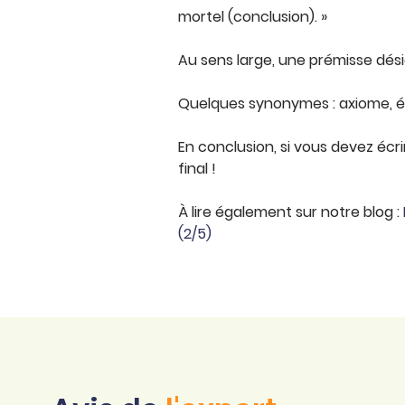
mortel (conclusion). »
Au sens large, une prémisse dé
Quelques synonymes : axiome, én
En conclusion, si vous devez écrir
final !
À lire également sur notre blog :
(2/5)