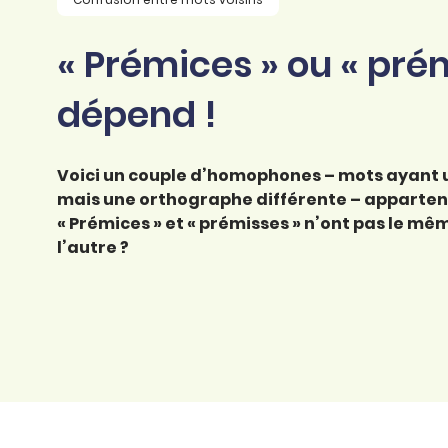
professionnel
d’orthographe
Éducation
« Prémices » ou « pré
Animer une classe
Syntaxe
Organismes de
Aider ses enfants
dépend !
formation
Toutes nos fiches
Certifier ses compétences
Accompagner ses
salariés
Voici un couple d’homophones – mots ayant 
Évaluer le niveau de ses
salariés
mais une orthographe différente – appartenan
Explorer la langue
« Prémices » et « prémisses » n’ont pas le mê
française
l’autre ?
Découvrir nos
ouvrages
Témoignages