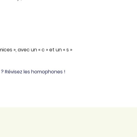
ices », avec un « c » et un « s »
s ? Révisez les homophones !