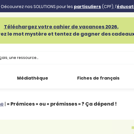
 Découvrez nos SOLUTIONS pour les
particuliers
(CPF), l’
éducat
Téléchargez votre cahier de vacances 2026.
ez le mot mystère et tentez de gagner des cadeaux 
Médiathèque
Fiches de français
he
|
« Prémices » ou « prémisses » ? Ça dépend !