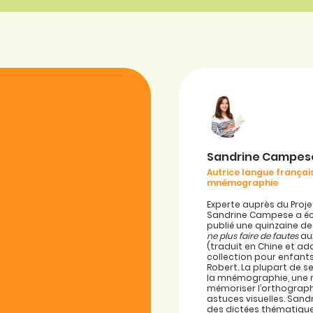
Sandrine Campes
Autrice langue français
mnémographie
Experte auprès du Proje
Sandrine Campese a écr
publié une quinzaine de
ne plus faire de fautes
aux
(traduit en Chine et ad
collection pour enfant
Robert. La plupart de 
la mnémographie, une
mémoriser l’orthograp
astuces visuelles. San
des dictées thématique