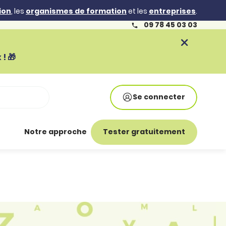
ion
, les
organismes de formation
et les
entreprises
.
09 78 45 03 03
! 🎁
Se connecter
Notre approche
Tester gratuitement