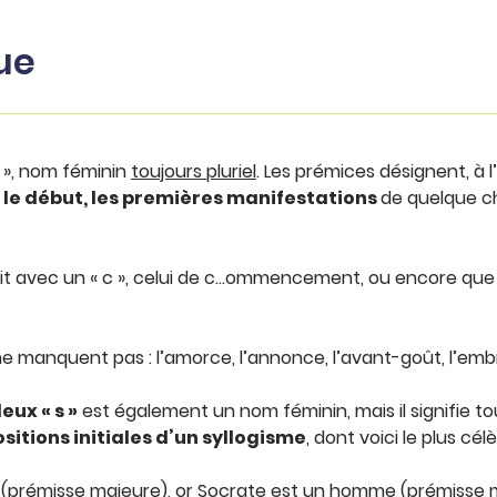
ue
s
», nom féminin
toujours pluriel
. Les prémices désignent, à l’
e début, les premières manifestations
de quelque ch
rit avec un « c », celui de c…ommencement, ou encore que 
 manquent pas : l’amorce, l’annonce, l’avant-goût, l’embryo
eux « s »
est également un nom féminin, mais il signifie t
itions initiales d’un syllogisme
, dont voici le plus célè
 (prémisse majeure), or Socrate est un homme (prémisse m