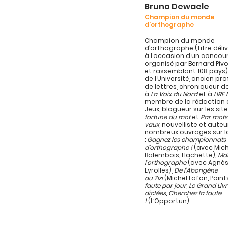
Bruno Dewaele
Champion du monde
d’orthographe
Champion du monde
d’orthographe (titre délivr
à l’occasion d’un concou
organisé par Bernard Pivo
et rassemblant 108 pays)
de l’Université, ancien pr
de lettres, chroniqueur d
à
La Voix du Nord
et à
LIRE
membre de la rédaction d
Jeux, blogueur sur les sit
fortune du mot
et
Par mots
vaux
, nouvelliste et auteu
nombreux ouvrages sur l
:
Gagnez les championnats
d’orthographe !
(avec Mich
Balembois, Hachette),
Maî
l’orthographe
(avec Agnès
Eyrolles),
De l’Aborigène
au Zizi
(Michel Lafon, Point
faute par jour
,
Le Grand Liv
dictées
,
Cherchez la faute
!
(L’Opportun).