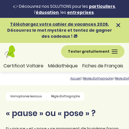
👉 Découvrez nos SOLUTIONS pour les
particuliers
,
l’
éducation
, les
entreprises
.
Téléchargez votre cahier de vacances 2026.
Découvrez le mot mystère et tentez de gagner
des cadeaux ! 🎁
Tester gratuitement
Certificat Voltaire
Médiathèque
Fiches de Français
Accueil
|
Règles d'orthographe
|
Règle d'o
Homophones lexicaux
Règle d'orthographe
« pause » ou « pose » ?
Si « pause » et « pose » se prononcent de la même façon,