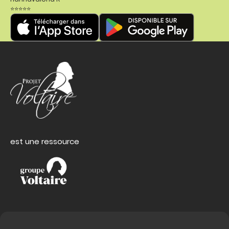
⭐⭐⭐⭐⭐
est une ressource