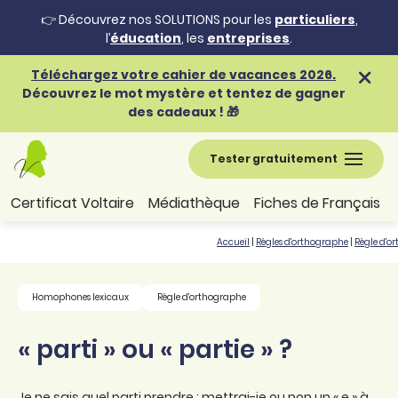
👉 Découvrez nos SOLUTIONS pour les
particuliers
,
l’
éducation
, les
entreprises
.
Téléchargez votre cahier de vacances 2026.
Découvrez le mot mystère et tentez de gagner
des cadeaux ! 🎁
Tester gratuitement
Certificat Voltaire
Médiathèque
Fiches de Français
Accueil
|
Règles d'orthographe
|
Règle d'o
Homophones lexicaux
Règle d'orthographe
« parti » ou « partie » ?
Je ne sais quel parti prendre : mettrai-je ou non un « e » à