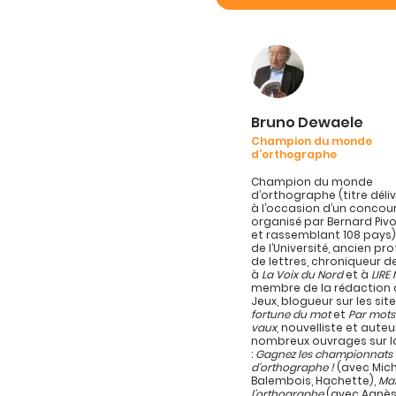
Bruno Dewaele
Champion du monde
d’orthographe
Champion du monde
d’orthographe (titre délivr
à l’occasion d’un concou
organisé par Bernard Pivo
et rassemblant 108 pays)
de l’Université, ancien pr
de lettres, chroniqueur d
à
La Voix du Nord
et à
LIRE
membre de la rédaction d
Jeux, blogueur sur les sit
fortune du mot
et
Par mots
vaux
, nouvelliste et auteu
nombreux ouvrages sur l
:
Gagnez les championnats
d’orthographe !
(avec Mich
Balembois, Hachette),
Maî
l’orthographe
(avec Agnès