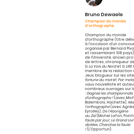
Bruno Dewaele
Champion du monde
d’orthographe
Champion du monde
d’orthographe (titre délivr
à l’occasion d’un concou
organisé par Bernard Pivo
et rassemblant 108 pays)
de l’Université, ancien pr
de lettres, chroniqueur d
à
La Voix du Nord
et à
LIRE
membre de la rédaction d
Jeux, blogueur sur les sit
fortune du mot
et
Par mots
vaux
, nouvelliste et auteu
nombreux ouvrages sur l
:
Gagnez les championnats
d’orthographe !
(avec Mich
Balembois, Hachette),
Maî
l’orthographe
(avec Agnès
Eyrolles),
De l’Aborigène
au Zizi
(Michel Lafon, Point
faute par jour
,
Le Grand Liv
dictées
,
Cherchez la faute
!
(L’Opportun).