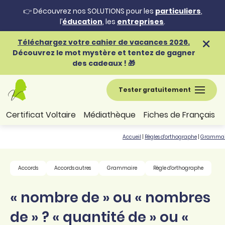
👉 Découvrez nos SOLUTIONS pour les
particuliers
,
l’
éducation
, les
entreprises
.
Téléchargez votre cahier de vacances 2026.
Découvrez le mot mystère et tentez de gagner
des cadeaux ! 🎁
Tester gratuitement
Certificat Voltaire
Médiathèque
Fiches de Français
Accueil
|
Règles d'orthographe
|
Grammai
Accords
Accords autres
Grammaire
Règle d'orthographe
« nombre de » ou « nombres
de » ? « quantité de » ou «