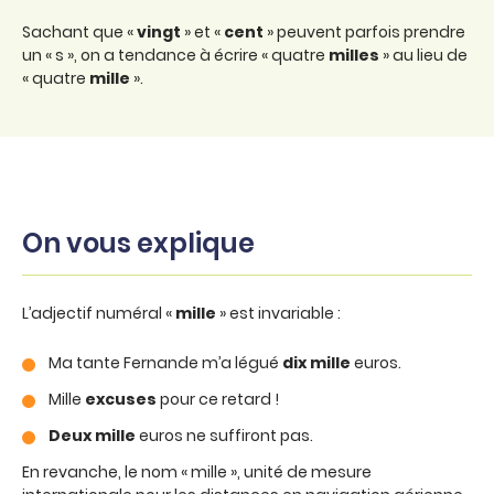
Sachant que «
vingt
» et «
cent
» peuvent parfois prendre
un « s », on a tendance à écrire « quatre
milles
» au lieu de
« quatre
mille
».
On vous explique
L’adjectif numéral «
mille
» est invariable :
Ma tante Fernande m’a légué
dix mille
euros.
Mille
excuses
pour ce retard !
Deux mille
euros ne suffiront pas.
En revanche, le nom « mille », unité de mesure