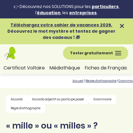
👉 Découvrez nos SOLUTIONS pour les
particuliers
,
l’
éducation
, les
entreprises
.
Téléchargez votre cahier de vacances 2026.
Découvrez le mot mystère et tentez de gagner
des cadeaux ! 🎁
Tester gratuitement
Certificat Voltaire
Médiathèque
Fiches de Français
Accueil
|
Règles d'orthographe
|
Grammai
Accords
Accords adjectif ou participe passé
Grammaire
Règle d'orthographe
« mille » ou « milles » ?