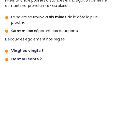
internationale pour les distances en navigation aérienne
et maritime, prend un « s » au pluriel :
Le navire se trouve à
dix milles
de la côte la plus
proche.
Cent milles
séparent ces deux ports.
Découvrez également nos règles :
Vingt ou vingts
?
Cent ou cents
?