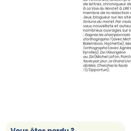
de lettres, chroniqueur d
à
La Voix du Nord
et à
LIRE
membre de la rédaction d
Jeux, blogueur sur les sit
fortune du mot
et
Par mots
vaux
, nouvelliste et auteu
nombreux ouvrages sur l
:
Gagnez les championnats
d’orthographe !
(avec Mich
Balembois, Hachette),
Maî
l’orthographe
(avec Agnès
Eyrolles),
De l’Aborigène
au Zizi
(Michel Lafon, Point
faute par jour
,
Le Grand Liv
dictées
,
Cherchez la faute
!
(L’Opportun).
Vous êtes perdu ?