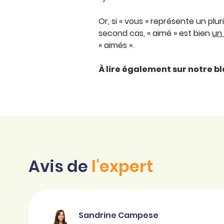
Or, si « vous » représente un plur
second cas, « aimé » est bien
un 
« aimés ».
À lire également sur notre b
Avis de
l'expert
Sandrine Campese