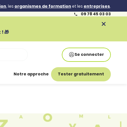
ion
, les
organismes de formation
et les
entreprises
.
09 78 45 03 03
! 🎁
Se connecter
Notre approche
Tester gratuitement