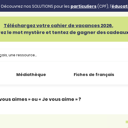
 Découvrez nos SOLUTIONS pour les
particuliers
(CPF), l’
éducat
Téléchargez votre cahier de vacances 2026.
ez le mot mystère et tentez de gagner des cadeaux 
Médiathèque
Fiches de français
 vous aimes » ou « Je vous aime » ?