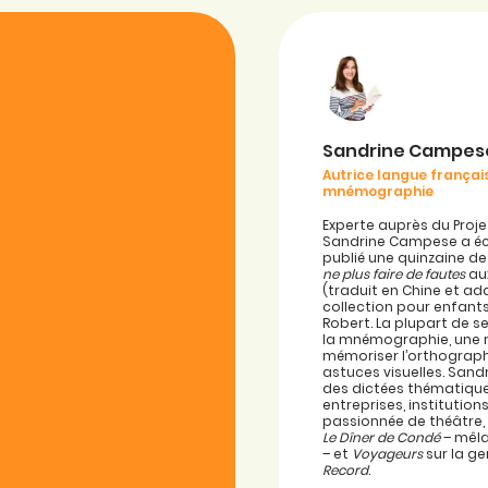
Sandrine Campes
Autrice langue français
mnémographie
Experte auprès du Proje
Sandrine Campese a écr
publié une quinzaine de
ne plus faire de fautes
aux
(traduit en Chine et ad
collection pour enfant
Robert. La plupart de 
la mnémographie, une
mémoriser l’orthograp
astuces visuelles. San
des dictées thématique
entreprises, institutio
passionnée de théâtre, 
Le Dîner de Condé
– mêla
– et
Voyageurs
sur la g
Record
.