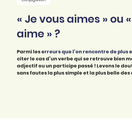
professionnel
d’orthographe
Éducation
« Je vous aimes » ou «
Animer une classe
Syntaxe
Organismes de
Aider ses enfants
aime » ?
formation
Toutes nos fiches
Certifier ses compétences
Accompagner ses
salariés
Parmi les
Évaluer le niveau de ses
erreurs que l’on rencontre de plus
salariés
citer le cas d’un verbe qui se retrouve bien
Explorer la langue
adjectif ou un participe passé ! Levons le dou
française
sans fautes la plus simple et la plus belle de
Découvrir nos
ouvrages
Témoignages