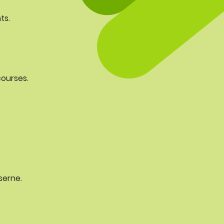
ts.
courses.
serne.