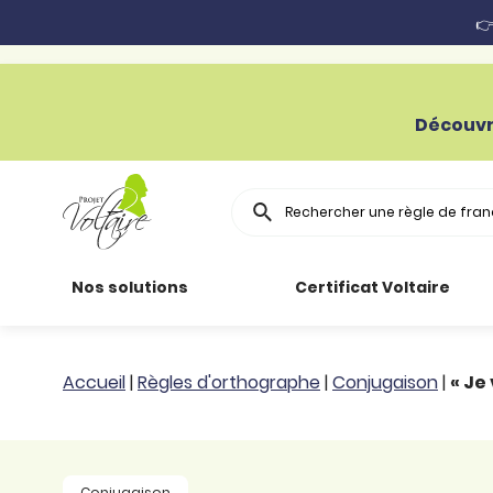
👉
Découvr
Rechercher
Nos solutions
Certificat Voltaire
Particuliers
Toutes nos
Conjugaison
Accueil
|
Règles d'orthographe
|
Conjugaison
|
« Je
ressources
Entreprises
Grammaire
Améliorer son
français
Secteur public
Règle
Conjugaison