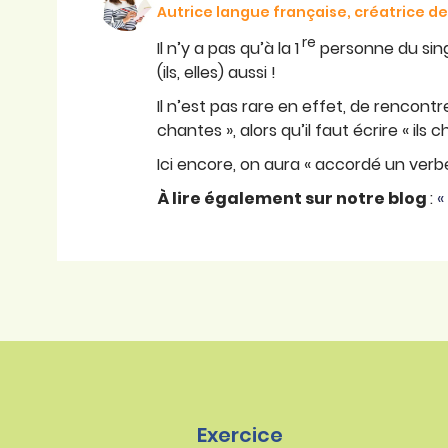
Autrice langue française, créatrice 
re
Il n’y a pas qu’à la 1
personne du singu
(ils, elles) aussi !
Il n’est pas rare en effet, de rencontr
chantes », alors qu’il faut écrire « ils 
Ici encore, on aura « accordé un verbe 
À lire également sur notre blog
:
«
Exercice