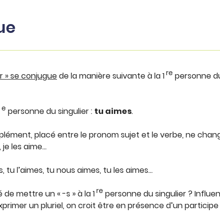
ue
re
r » se conjugue
de la manière suivante à la 1
personne du
e
personne du singulier :
tu aimes
.
lément, placé entre le pronom sujet et le verbe, ne change 
, je les aime…
 tu l’aimes, tu nous aimes, tu les aimes…
re
 de mettre un « -s » à la 1
personne du singulier ? Influ
primer un pluriel, on croit être en présence d’un participe