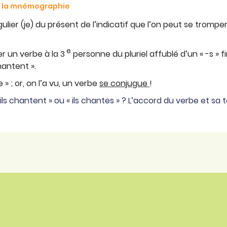
de la mnémographie
lier (je) du présent de l’indicatif que l’on peut se tromper
e
er un verbe à la 3
personne du pluriel affublé d’un « -s » fi
chantent ».
» ; or, on l’a vu, un verbe
se conjugue
!
 ils chantent » ou « ils chantes » ? L’accord du verbe et sa