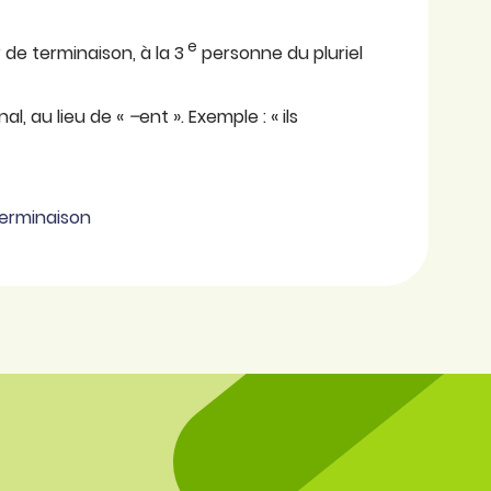
e
 de terminaison, à la 3
personne du pluriel
nal, au lieu de «
–
ent ». Exemple : « ils
 terminaison