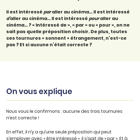
Il est intéressé
par
aller au cinéma… Il est intéressé
d’
aller au cinéma… Il est intéressé
pour
aller au
cinéma… ? « Intéressé de », « par » ou « pour », on ne
sait pas quelle préposition choisir. De plus, toutes
ces tournures « sonnent » étrangement, n’est-ce
pas ? Et si aucune n’était correcte ?
On vous explique
Nous vous le confirmons : aucune des trois tournures
n’est correcte !
En effet, il n’y a qu’une seule préposition qui peut
s’employer avec « être intéressé », il s’agit de « par ». Et à