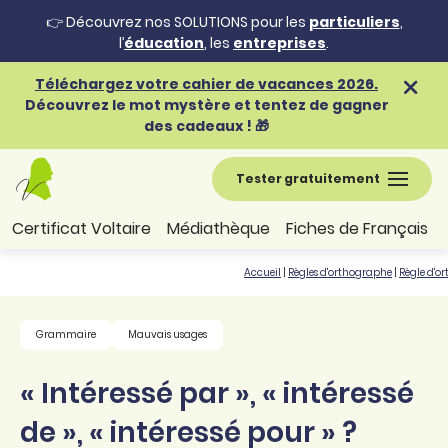
👉 Découvrez nos SOLUTIONS pour les
particuliers
,
l’
éducation
, les
entreprises
.
Téléchargez votre cahier de vacances 2026.
Découvrez le mot mystère et tentez de gagner
des cadeaux ! 🎁
Tester gratuitement
Certificat Voltaire
Médiathèque
Fiches de Français
Accueil
|
Règles d'orthographe
|
Règle d'o
Grammaire
Mauvais usages
« Intéressé par », « intéressé
de », « intéressé pour » ?