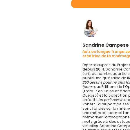
Sandrine Campese
Autrice langue française
créatrice de la mnémog
Experte auprès du Projet 
depuis 2014, Sandrine C
écrit de nombreux article
publié une quinzaine de l
250 dessins pour ne plus fa
fautes
aux Éditions de L’
(traduit en Chine et ada
Québec) et la collection 
enfants
Un petit dessin
che
Robert. La plupart de se
sont fondés sur la mném
une méthode permettan
mémoriser l’orthographe
mots grâce à des astuc
visuelles. Sandrine Campe