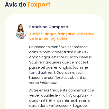
Avis de
l'expert
Sandrine Campese
Autrice langue française, créatrice
de la mnémographie
Un accent circonflexe est présent
dans le nom
intérêt
, trace d’un « s »
étymologique hérité du latin
interest
.
Vous remarquerez que ce mot est
passé tel quel en anglais (comme
tant d’autres
!). Quoi qu’il en soit,
l’accent circonflexe est absent du
verbe
intéresser
.
Autre erreur fréquente concernant ce
verbe : doubler le « r ». Il n’y a qu’un « r »
dans « intérêt » ; de même, il n’y en a
qu’un dans « intéresser » ! Logique,