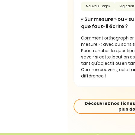
Mauvais usages
Règle d'o
« Sur mesure » ou « su
que faut-il écrire ?
Comment orthographier la
mesure » : avec ou sans tr
Pour trancher la question,
savoir si cette locution 
tant qu’adjectif ou en ta
Comme souvent, cela fait
différence !
Découvrez nos fiches
plus do