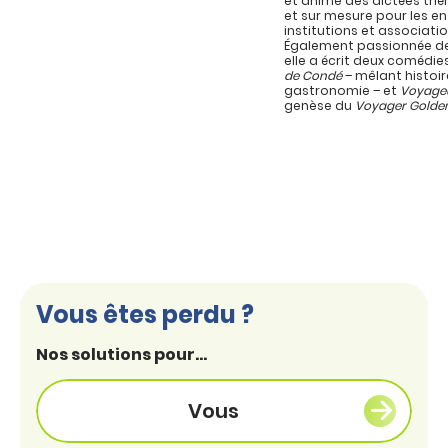
et anime des dictées th
et sur mesure pour les en
institutions et associatio
Également passionnée de
elle a écrit deux comédie
de Condé
– mêlant histoir
gastronomie – et
Voyage
genèse du
Voyager Golde
Vous êtes perdu ?
Nos solutions pour...
Vous