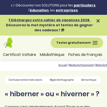
👉 Découvrez nos SOLUTIONS pour les
particuliers
,
l’
éducation
, les
entreprises
.
Téléchargez votre cahier de vacances 2026.
Découvrez le mot mystère et tentez de gagner
des cadeaux ! 🎁
Tester gratuitement
Certificat Voltaire
Médiathèque
Fiches de Français
Accueil
|
Règles d'orthographe
|
Règle d'o
Confusion entre mots voisins
Règle d'orthographe
Sémantique
« hiberner » ou « hiverner » ?
Comme c’est généralement durant l’hiver que des