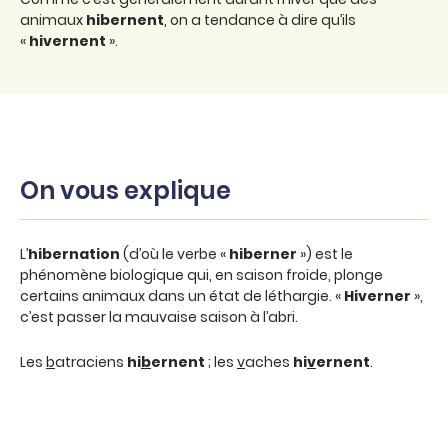
animaux
hibernent
, on a tendance à dire qu’ils
«
hivernent
».
On vous explique
L’
hibernation
(d’où le verbe «
hiberner
») est le
phénomène biologique qui, en saison froide, plonge
certains animaux dans un état de léthargie. «
Hiverner
»,
c’est passer la mauvaise saison à l’abri.
Les
b
atraciens
hi
b
ernent
; les
v
aches
hi
v
ernent
.