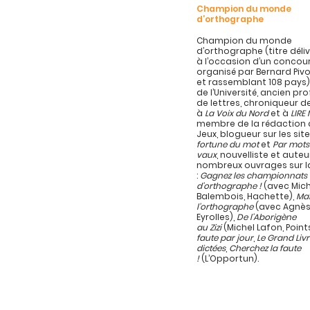
Champion du monde
d’orthographe
Champion du monde
d’orthographe (titre délivr
à l’occasion d’un concou
organisé par Bernard Pivo
et rassemblant 108 pays)
de l’Université, ancien pr
de lettres, chroniqueur d
à
La Voix du Nord
et à
LIRE
membre de la rédaction d
Jeux, blogueur sur les sit
fortune du mot
et
Par mots
vaux
, nouvelliste et auteu
nombreux ouvrages sur l
:
Gagnez les championnats
d’orthographe !
(avec Mich
Balembois, Hachette),
Maî
l’orthographe
(avec Agnès
Eyrolles),
De l’Aborigène
au Zizi
(Michel Lafon, Point
faute par jour
,
Le Grand Liv
dictées
,
Cherchez la faute
!
(L’Opportun).