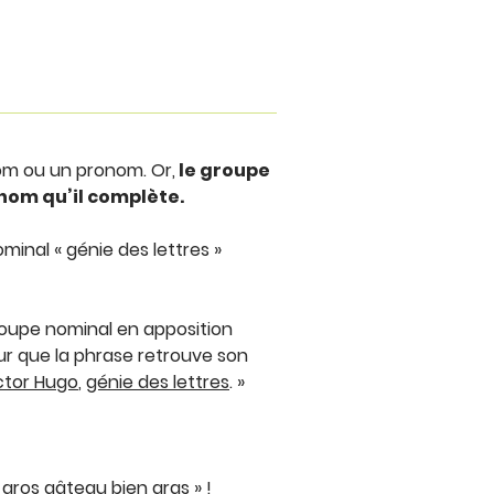
nom ou un pronom. Or,
le groupe
nom qu’il complète.
ominal « génie des lettres »
groupe nominal en apposition
our que la phrase retrouve son
ctor Hugo
,
génie des lettres
. »
gros gâteau bien gras » !