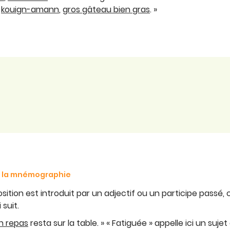
e
kouign-amann
,
gros gâteau bien gras
. »
de la mnémographie
tion est introduit par un adjectif ou un participe passé, 
suit.
n repas
resta sur la table. » « Fatiguée » appelle ici un sujet