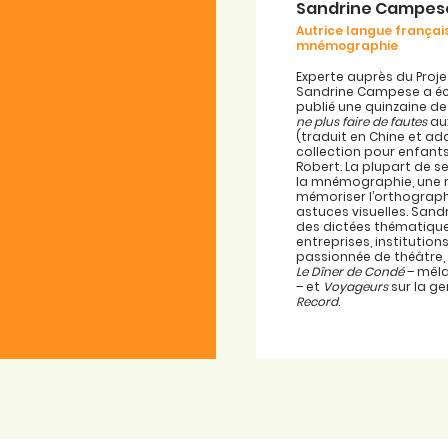
Sandrine Campes
Autrice langue français
mnémographie
Experte auprès du Proje
Sandrine Campese a écr
publié une quinzaine de
ne plus faire de fautes
aux
(traduit en Chine et ad
collection pour enfant
Robert. La plupart de 
la mnémographie, une
mémoriser l’orthograp
astuces visuelles. San
des dictées thématique
entreprises, institutio
passionnée de théâtre, 
Le Dîner de Condé
– mêla
– et
Voyageurs
sur la g
Record
.