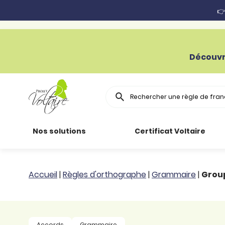
👉
Découvr
Rechercher
Nos solutions
Certificat Voltaire
Particuliers
Toutes nos
Conjugaison
Accueil
|
Règles d'orthographe
|
Grammaire
|
Group
ressources
Entreprises
Grammaire
Améliorer son
français
Secteur public
Règle
Accords
Grammaire