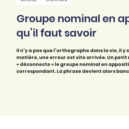
professionnel
d’orthographe
Éducation
Groupe nominal en app
Animer une classe
Syntaxe
Organismes de
Aider ses enfants
qu’il faut savoir
formation
Toutes nos fiches
Certifier ses compétences
Accompagner ses
salariés
Il n’y a pas que l’orthographe dans la vie, il y 
Évaluer le niveau de ses
salariés
matière, une erreur est vite arrivée. Un petit
Explorer la langue
« déconnecte » le groupe nominal en apposi
française
correspondant. La phrase devient alors ban
Découvrir nos
ouvrages
Témoignages