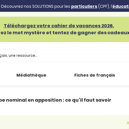
 Découvrez nos SOLUTIONS pour les
particuliers
(CPF), l’
éducat
Téléchargez votre cahier de vacances 2026.
ez le mot mystère et tentez de gagner des cadeaux 
Médiathèque
Fiches de français
e nominal en apposition : ce qu’il faut savoir