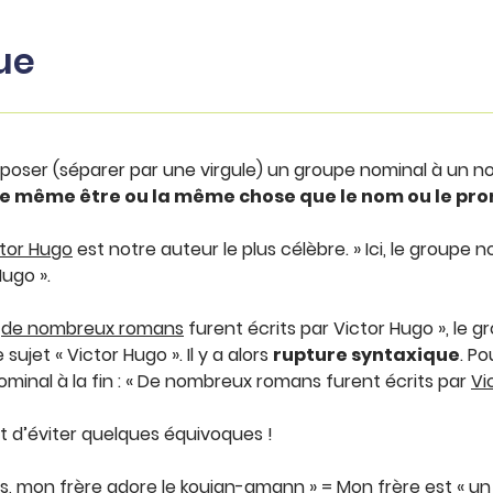
ue
uxtaposer (séparer par une virgule) un groupe nominal à un 
e même être ou la même chose que le nom ou le pro
tor Hugo
est notre auteur le plus célèbre. » Ici, le groupe n
ugo ».
,
de nombreux romans
furent écrits par Victor Hugo », le 
sujet « Victor Hugo ». Il y a alors
rupture syntaxique
. P
ominal à la fin : « De nombreux romans furent écrits par
Vi
t d’éviter quelques équivoques !
s
,
mon frère
adore le kouign-amann » = Mon frère est « un 