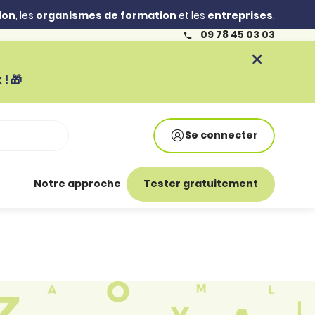
ion
, les
organismes de formation
et les
entreprises
.
09 78 45 03 03
! 🎁
Se connecter
Notre approche
Tester gratuitement