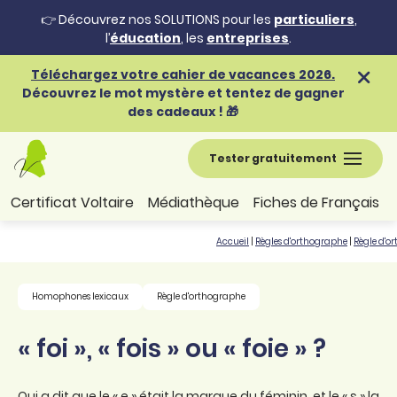
👉 Découvrez nos SOLUTIONS pour les
particuliers
,
l’
éducation
, les
entreprises
.
Téléchargez votre cahier de vacances 2026.
Découvrez le mot mystère et tentez de gagner
des cadeaux ! 🎁
Tester gratuitement
Certificat Voltaire
Médiathèque
Fiches de Français
Accueil
|
Règles d'orthographe
|
Règle d'o
Homophones lexicaux
Règle d'orthographe
« foi », « fois » ou « foie » ?
Qui a dit que le « e » était la marque du féminin, et le « s » la