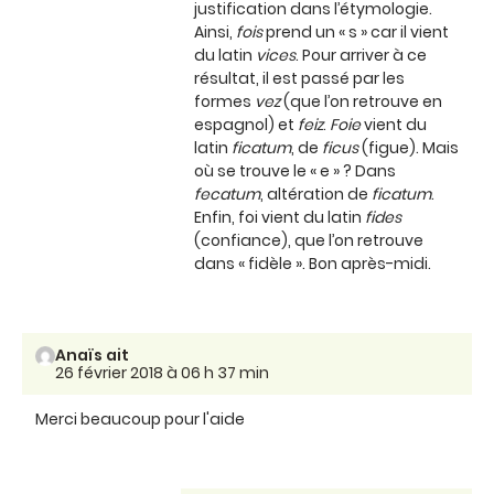
justification dans l’étymologie.
Ainsi,
fois
prend un « s » car il vient
du latin
vices
. Pour arriver à ce
résultat, il est passé par les
formes
vez
(que l’on retrouve en
espagnol) et
feiz
.
Foie
vient du
latin
ficatum
, de
ficus
(figue). Mais
où se trouve le « e » ? Dans
fecatum
, altération de
ficatum
.
Enfin, foi vient du latin
fides
(confiance), que l’on retrouve
dans « fidèle ». Bon après-midi.
Anaïs ait
26 février 2018 à 06 h 37 min
Merci beaucoup pour l'aide