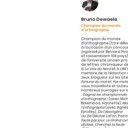
Bruno Dewaele
Champion du monde
d’orthographe
Champion du monde
d’orthographe (titre délivr
à l’occasion d’un concou
organisé par Bernard Pivo
et rassemblant 108 pays)
de l’Université, ancien pr
de lettres, chroniqueur d
à
La Voix du Nord
et à
LIRE
membre de la rédaction d
Jeux, blogueur sur les sit
fortune du mot
et
Par mots
vaux
, nouvelliste et auteu
nombreux ouvrages sur l
:
Gagnez les championnats
d’orthographe !
(avec Mich
Balembois, Hachette),
Maî
l’orthographe
(avec Agnès
Eyrolles),
De l’Aborigène
au Zizi
(Michel Lafon, Point
faute par jour
,
Le Grand Liv
dictées
,
Cherchez la faute