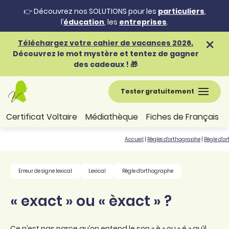
👉 Découvrez nos SOLUTIONS pour les
particuliers
,
l’
éducation
, les
entreprises
.
Téléchargez votre cahier de vacances 2026.
Découvrez le mot mystère et tentez de gagner
des cadeaux ! 🎁
Tester gratuitement
Certificat Voltaire
Médiathèque
Fiches de Français
Accueil
|
Règles d'orthographe
|
Règle d'o
Erreur de signe lexical
Lexical
Règle d'orthographe
« exact » ou « èxact » ?
Ce n’est pas parce qu’on entend le son « è » ou « é » qu’il