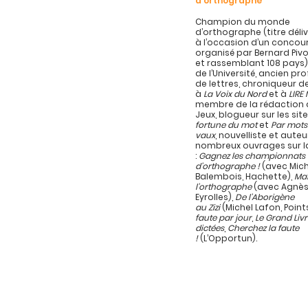
d’orthographe
Champion du monde
d’orthographe (titre délivr
à l’occasion d’un concou
organisé par Bernard Pivo
et rassemblant 108 pays)
de l’Université, ancien pr
de lettres, chroniqueur d
à
La Voix du Nord
et à
LIRE
membre de la rédaction d
Jeux, blogueur sur les sit
fortune du mot
et
Par mots
vaux
, nouvelliste et auteu
nombreux ouvrages sur l
:
Gagnez les championnats
d’orthographe !
(avec Mich
Balembois, Hachette),
Maî
l’orthographe
(avec Agnès
Eyrolles),
De l’Aborigène
au Zizi
(Michel Lafon, Point
faute par jour
,
Le Grand Liv
dictées
,
Cherchez la faute
!
(L’Opportun).