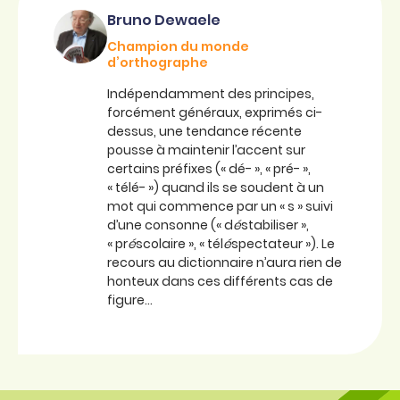
Bruno Dewaele
Champion du monde
d’orthographe
Indépendamment des principes,
forcément généraux, exprimés ci-
dessus, une tendance récente
pousse à maintenir l’accent sur
certains préfixes (« dé- », « pré- »,
« télé- ») quand ils se soudent à un
mot qui commence par un « s » suivi
d’une consonne (« d
é
stabiliser »,
« pr
é
scolaire », « tél
é
spectateur »). Le
recours au dictionnaire n’aura rien de
honteux dans ces différents cas de
figure…