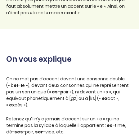
faut absolument mettre un accent sur le « e ». Ainsi, on
n’écrit pas « èxact » mais « exact ».
On vous explique
On ne met pas d’accent devant une consonne double
(« b
el
–
l
e »), devant deux consonnes qui ne représentent
pas un son unique («
es-p
oir »), ni devant un « x », qui
équivaut phonétiquement à [gz] ou à [ks] («
ex
act »,
«
ex
cès »).
Retenez qu’il n’y a jamais d’accent sur un « e » qui ne
termine pas la syllabe à laquelle il appartient :
es
-time,
dé-
ses
-poir,
ser
-vice, etc.