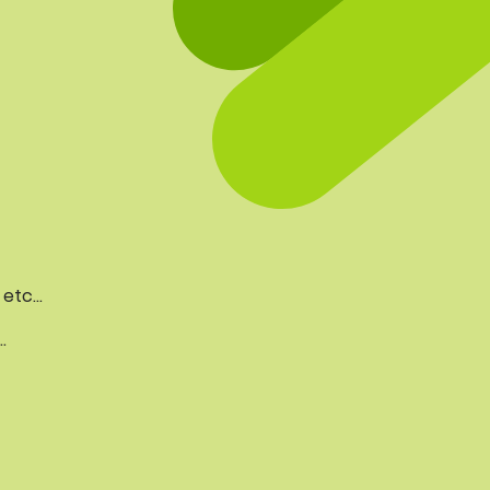
 etc…
…