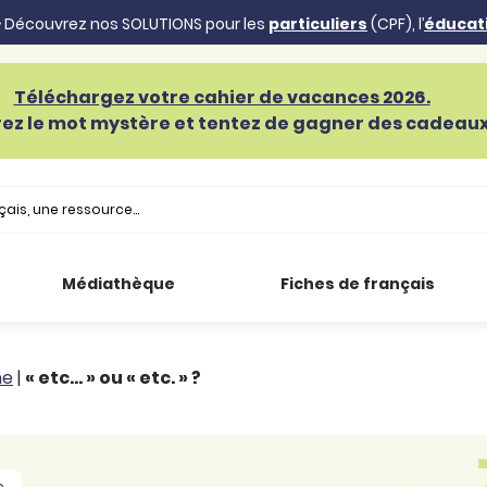
 Découvrez nos SOLUTIONS pour les
particuliers
(CPF), l’
éducat
Téléchargez votre cahier de vacances 2026.
ez le mot mystère et tentez de gagner des cadeaux 
Médiathèque
Fiches de français
he
|
« etc… » ou « etc. » ?
e