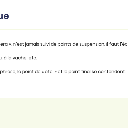
ue
ra », n’est jamais suivi de points de suspension. Il faut l’écr
, à la vache, etc.
e phrase, le point de « etc. » et le point final se confondent.