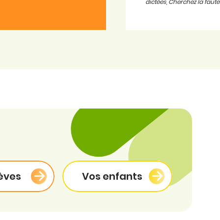
dictées
,
Cherchez la faute
èves
Vos enfants