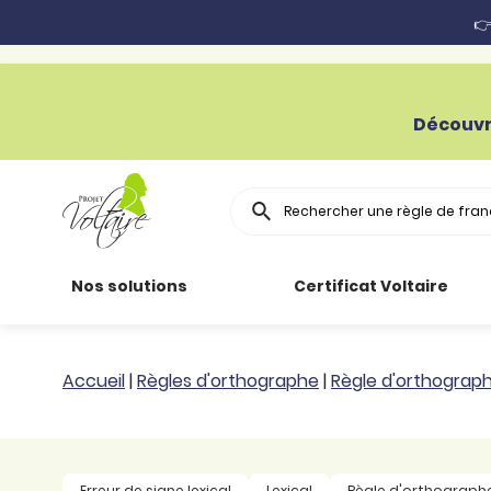
👉
Découvr
Rechercher
Nos solutions
Certificat Voltaire
Particuliers
Toutes nos
Conjugaison
Accueil
|
Règles d'orthographe
|
Règle d'orthograp
ressources
Entreprises
Grammaire
Améliorer son
français
Secteur public
Règle
Erreur de signe lexical
Lexical
Règle d'orthograph