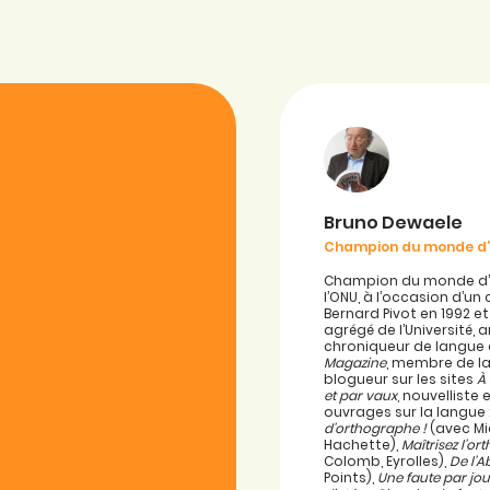
Bruno Dewaele
Champion du monde d
Champion du monde d’or
l’ONU, à l’occasion d’u
Bernard Pivot en 1992 e
agrégé de l’Université, 
chroniqueur de langue
Magazine
, membre de la
blogueur sur les sites
À
et par vaux
, nouvellist
ouvrages sur la langue 
d’orthographe !
(avec Mi
Hachette),
Maîtrisez l’o
Colomb, Eyrolles),
De l’A
Points),
Une faute par jou