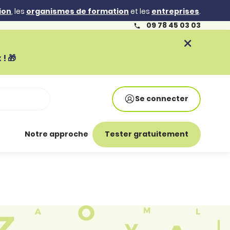
ion
, les
organismes de formation
et les
entreprises
.
09 78 45 03 03
! 🎁
Se connecter
Notre approche
Tester gratuitement