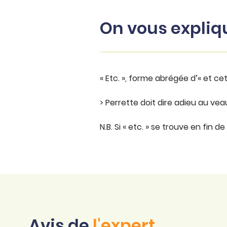
On vous expliq
« Etc. », forme abrégée d’« et cete
> Perrette doit dire adieu au veau
N.B. Si « etc. » se trouve en fin d
Avis de
l'expert