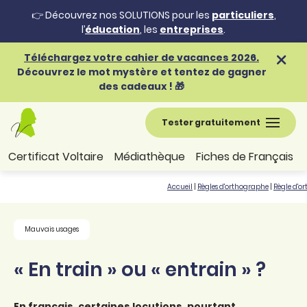
👉 Découvrez nos SOLUTIONS pour les
particuliers
,
l’
éducation
, les
entreprises
.
Téléchargez votre cahier de vacances 2026.
Découvrez le mot mystère et tentez de gagner
des cadeaux ! 🎁
Tester gratuitement
Certificat Voltaire
Médiathèque
Fiches de Français
Accueil
|
Règles d'orthographe
|
Règle d'o
Mauvais usages
« En train » ou « entrain » ?
En français, certaines locutions, pourtant