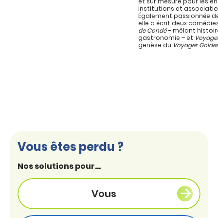
et sur mesure pour les en
institutions et associatio
Également passionnée de
elle a écrit deux comédie
de Condé
– mêlant histoir
gastronomie – et
Voyage
genèse du
Voyager Golde
Vous êtes perdu ?
Nos solutions pour...
Vous