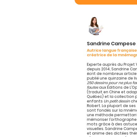
Sandrine Campese
Autrice langue française
créatrice de la mnémog
Experte auprès du Projet 
depuis 2014, Sandrine C
écrit de nombreux article
publié une quinzaine de l
250 dessins pour ne plus fa
fautes
aux Éditions de L’
(traduit en Chine et ada
Québec) et la collection 
enfants
Un petit dessin
che
Robert. La plupart de se
sont fondés sur la mném
une méthode permettan
mémoriser l’orthographe
mots grâce à des astuc
visuelles. Sandrine Campe
et anime des dictées th