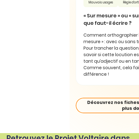
Mauvais usages
Règle d'o
« Sur mesure » ou « su
que faut-il écrire ?
Comment orthographier la
mesure » : avec ou sans tr
Pour trancher la question,
savoir si cette locution 
tant qu’adjectif ou en ta
Comme souvent, cela fait
différence !
Découvrez nos fiches
plus do
Retrouvez le Projet Voltaire dans