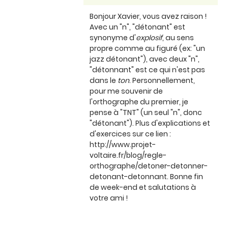
Bonjour Xavier, vous avez raison !
Avec un "n", "détonant" est
synonyme d'
explosif
, au sens
propre comme au figuré (ex: "un
jazz détonant"), avec deux "n",
"détonnant" est ce qui n'est pas
dans le
ton
. Personnellement,
pour me souvenir de
l'orthographe du premier, je
pense à "TNT" (un seul "n", donc
"détonant"). Plus d'explications et
d'exercices sur ce lien :
http://www.projet-
voltaire.fr/blog/regle-
orthographe/detoner-detonner-
detonant-detonnant. Bonne fin
de week-end et salutations à
votre ami !