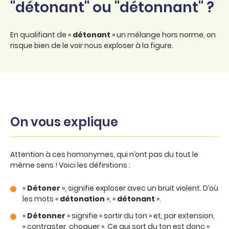
"détonant" ou "détonnant" ?
En qualifiant de «
détonant
» un mélange hors norme, on
risque bien de le voir nous exploser à la figure.
On vous explique
Attention à ces homonymes, qui n’ont pas du tout le
même sens ! Voici les définitions :
«
Détoner
», signifie exploser avec un bruit violent. D’où
les mots «
détonation
», «
détonant
».
«
Détonner
» signifie « sortir du ton » et, par extension,
« contraster, choquer ». Ce qui sort du ton est donc «