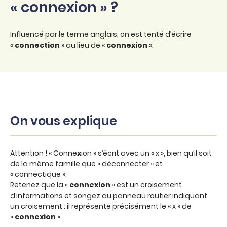
« connexion » ?
Influencé par le terme anglais, on est tenté d’écrire
«
connection
» au lieu de «
connexion
».
On vous explique
Attention ! « Conne
x
ion » s’écrit avec un « x », bien qu’il soit
de la même famille que « déconnecter » et
« connectique ».
Retenez que la «
connexion
» est un croisement
d’informations et songez au panneau routier indiquant
un croisement : il représente précisément le « x » de
«
connexion
».