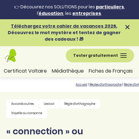
👉 Découvrez nos SOLUTIONS pour les
particuliers
,
l’
éducation
, les
entreprises
.
Téléchargez votre cahier de vacances 2026.
Découvrez le mot mystère et tentez de gagner
des cadeaux ! 🎁
Tester gratuitement
Certificat Voltaire
Médiathèque
Fiches de Français
Accueil
|
Règles d'orthographe
|
Règle d'o
Accords autres
Lexical
Règle d'orthographe
Voyelle ou consonne
« connection » ou