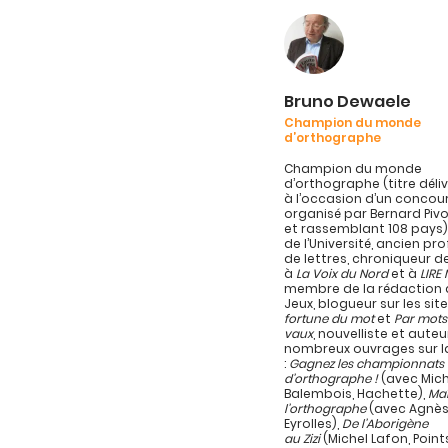
Bruno Dewaele
Champion du monde
d’orthographe
Champion du monde
d’orthographe (titre délivr
à l’occasion d’un concou
organisé par Bernard Pivo
et rassemblant 108 pays)
de l’Université, ancien pr
de lettres, chroniqueur d
à
La Voix du Nord
et à
LIRE
membre de la rédaction d
Jeux, blogueur sur les sit
fortune du mot
et
Par mots
vaux
, nouvelliste et auteu
nombreux ouvrages sur l
:
Gagnez les championnats
d’orthographe !
(avec Mich
Balembois, Hachette),
Maî
l’orthographe
(avec Agnès
Eyrolles),
De l’Aborigène
au Zizi
(Michel Lafon, Point