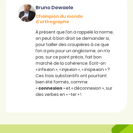
Bruno Dewaele
Champion du monde
d’orthographe
À présent que l’on a rappelé la norme,
on peut à bon droit se demander si,
pour tailler des croupières à ce que
l’on a pris pour un anglicisme, on n’a
pas, sur ce point précis, fait bon
marché de la cohérence. Écrit-on
« infe
x
ion », « inje
x
ion », « inspe
x
ion » ?
Ces trois substantifs ont pourtant
bien été formés, comme
«
connexion
» et « déconnexion », sur
des verbes en « -ter » !