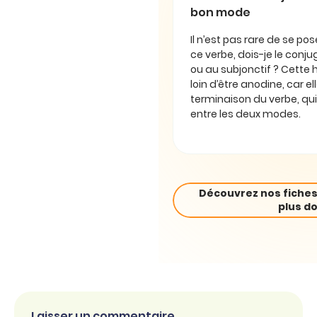
bon mode
Il n’est pas rare de se pos
ce verbe, dois-je le conjug
ou au subjonctif ? Cette 
loin d’être anodine, car e
terminaison du verbe, qui
entre les deux modes.
Découvrez nos fiches
plus do
Laisser un commentaire