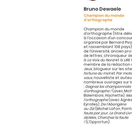
Bruno Dewaele
Champion du monde
d’orthographe
Champion du monde
d’orthographe (titre délivr
à l’occasion d’un concou
organisé par Bernard Pivo
et rassemblant 108 pays)
de l’Université, ancien pr
de lettres, chroniqueur d
à
La Voix du Nord
et à
LIRE
membre de la rédaction d
Jeux, blogueur sur les sit
fortune du mot
et
Par mots
vaux
, nouvelliste et auteu
nombreux ouvrages sur l
:
Gagnez les championnats
d’orthographe !
(avec Mich
Balembois, Hachette),
Maî
l’orthographe
(avec Agnès
Eyrolles),
De l’Aborigène
au Zizi
(Michel Lafon, Point
faute par jour
,
Le Grand Liv
dictées
,
Cherchez la faute
!
(L’Opportun).