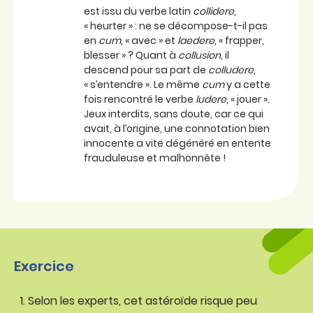
est issu du verbe latin
collidere
,
« heurter » : ne se décompose-t-il pas
en
cum
, « avec » et
laedere
, « frapper,
blesser » ? Quant à
collusion
, il
descend pour sa part de
colludere
,
« s’entendre ». Le même
cum
y a cette
fois rencontré le verbe
ludere
, « jouer ».
Jeux interdits, sans doute, car ce qui
avait, à l’origine, une connotation bien
innocente a vite dégénéré en entente
frauduleuse et malhonnête !
Exercice
Selon les experts, cet astéroïde risque peu