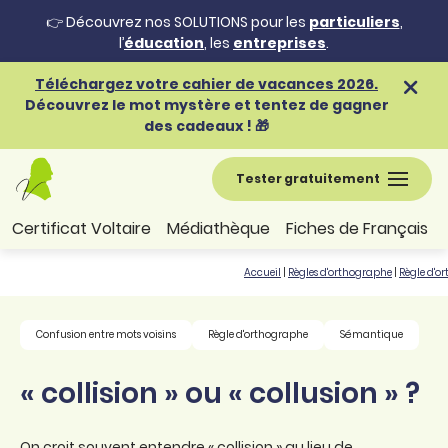
👉 Découvrez nos SOLUTIONS pour les
particuliers
,
l’
éducation
, les
entreprises
.
Téléchargez votre cahier de vacances 2026.
Découvrez le mot mystère et tentez de gagner
des cadeaux ! 🎁
Tester gratuitement
Certificat Voltaire
Médiathèque
Fiches de Français
Accueil
|
Règles d'orthographe
|
Règle d'o
Confusion entre mots voisins
Règle d'orthographe
Sémantique
« collision » ou « collusion » ?
On croit souvent entendre « collision » au lieu de