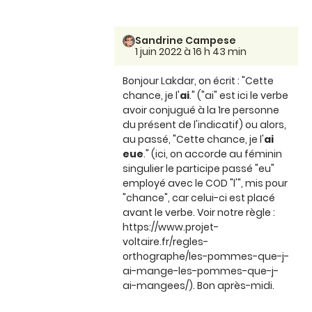
Sandrine Campese
1 juin 2022 à 16 h 43 min
Bonjour Lakdar, on écrit : "Cette
chance, je l'
ai
." ("ai" est ici le verbe
avoir conjugué à la 1re personne
du présent de l'indicatif) ou alors,
au passé, "Cette chance, je l'
ai
eue
." (ici, on accorde au féminin
singulier le participe passé "eu"
employé avec le COD "l'", mis pour
"chance", car celui-ci est placé
avant le verbe. Voir notre règle :
https://www.projet-
voltaire.fr/regles-
orthographe/les-pommes-que-j-
ai-mange-les-pommes-que-j-
ai-mangees/). Bon après-midi.