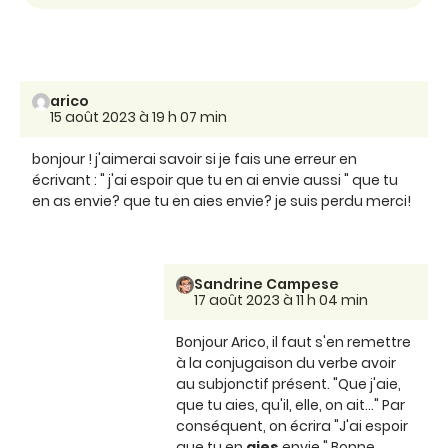
arico
15 août 2023 à 19 h 07 min
bonjour ! j'aimerai savoir si je fais une erreur en
écrivant : " j'ai espoir que tu en ai envie aussi " que tu
en as envie? que tu en aies envie? je suis perdu merci!
Sandrine Campese
17 août 2023 à 11 h 04 min
Bonjour Arico, il faut s'en remettre
à la conjugaison du verbe avoir
au subjonctif présent. "Que j'aie,
que tu aies, qu'il, elle, on ait..." Par
conséquent, on écrira "J'ai espoir
que tu en
aies
envie." Bonne