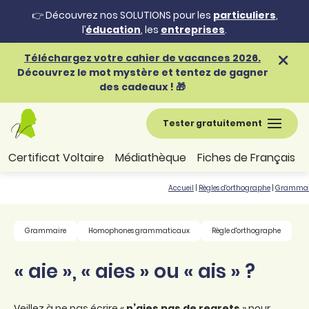
👉 Découvrez nos SOLUTIONS pour les
particuliers
,
l’
éducation
, les
entreprises
.
Téléchargez votre cahier de vacances 2026.
Découvrez le mot mystère et tentez de gagner
des cadeaux ! 🎁
Tester gratuitement
Certificat Voltaire
Médiathèque
Fiches de Français
Accueil
|
Règles d'orthographe
|
Grammai
Grammaire
Homophones grammaticaux
Règle d'orthographe
« aie », « aies » ou « ais » ?
Veillez à ne pas écrire «
n’aies pas de regrets
» pour