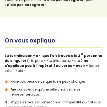
«
n’aie pas de regrets
».
On vous explique
e
La terminaison « s », que l’on trouve à la 2
personne
du singulier
(« tu pars », « tu chanteras », etc.),
ne
s’applique pas à l’impératif du verbe « avoir »
, lequel
s’écrit « aie » :
N’
aie
pas peur de ce que tu ne peux changer.
Aie
conscience qu’une telle chance ne se
représentera pas.
N.B. Rappelez-vous qu’on reconnaît l’impératif au fait que