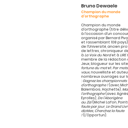
Bruno Dewaele
Champion du monde
d’orthographe
Champion du monde
d’orthographe (titre délivr
à l’occasion d’un concou
organisé par Bernard Pivo
et rassemblant 108 pays)
de l’Université, ancien pr
de lettres, chroniqueur d
à
La Voix du Nord
et à
LIRE
membre de la rédaction d
Jeux, blogueur sur les sit
fortune du mot
et
Par mots
vaux
, nouvelliste et auteu
nombreux ouvrages sur l
:
Gagnez les championnats
d’orthographe !
(avec Mich
Balembois, Hachette),
Maî
l’orthographe
(avec Agnès
Eyrolles),
De l’Aborigène
au Zizi
(Michel Lafon, Point
faute par jour
,
Le Grand Liv
dictées
,
Cherchez la faute
!
(L’Opportun).