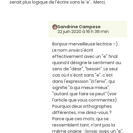
serait plus logique de l'écrire sans le 'e'... Merci,
Sandrine Campese
22 juin 2020 à 16 h 36 min
Bonjour merveilleuse lectrice :-).
Le nom
envie
s'écrit
effectivement avec un "e" final
quand il désigne le sentiment au
sens de "désir", "besoin". Le seul
cas où il s'écrit sans "e", c'est
dans l'expression "à l'envi", qui
signifie "à qui mieux mieux",
"autant que faire se peut" (voir
l'article que vous commentez).
Pourquoi deux orthographes
différentes, me direz-vous ?
Parce que ces mots, qui se
ressemblent tant, n'ont pas la
même origine :
l'envie
, avec un "e",