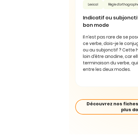
Lexical
Règle d'orthograph
Indicatif ou subjonctif 
bon mode
Il n’est pas rare de se pos
ce verbe, dois-je le conjug
ou au subjonctif ? Cette 
loin d’être anodine, car e
terminaison du verbe, qui
entre les deux modes.
Découvrez nos fiches
plus do