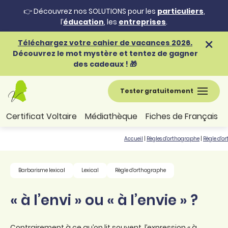
👉 Découvrez nos SOLUTIONS pour les
particuliers
,
l’
éducation
, les
entreprises
.
Téléchargez votre cahier de vacances 2026.
Découvrez le mot mystère et tentez de gagner
des cadeaux ! 🎁
Tester gratuitement
Certificat Voltaire
Médiathèque
Fiches de Français
Accueil
|
Règles d'orthographe
|
Règle d'o
Barbarisme lexical
Lexical
Règle d'orthographe
« à l’envi » ou « à l’envie » ?
Contrairement à ce qu’on lit souvent, l’expression « à