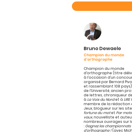
Bruno Dewaele
Champion du monde
d’orthographe
Champion du monde
d’orthographe (titre délivr
à l’occasion d’un concou
organisé par Bernard Pivo
et rassemblant 108 pays)
de l’Université, ancien pr
de lettres, chroniqueur d
à
La Voix du Nord
et à
LIRE
membre de la rédaction d
Jeux, blogueur sur les sit
fortune du mot
et
Par mots
vaux
, nouvelliste et auteu
nombreux ouvrages sur l
:
Gagnez les championnats
d’orthographe !
(avec Mich