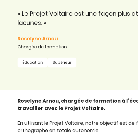
Certifier ses compétences
Accompagner ses
salariés
« Le Projet Voltaire est une façon plus at
Évaluer le niveau de ses
salariés
lacunes. »
Explorer la langue
française
Roselyne Arnou
Découvrir nos
Chargée de formation
ouvrages
Éducation
Supérieur
Témoignages
Roselyne Arnou, chargée de formation à l’éco
travailler avec le Projet Voltaire.
En utilisant le Projet Voltaire, notre objectif est de
orthographe en totale autonomie.