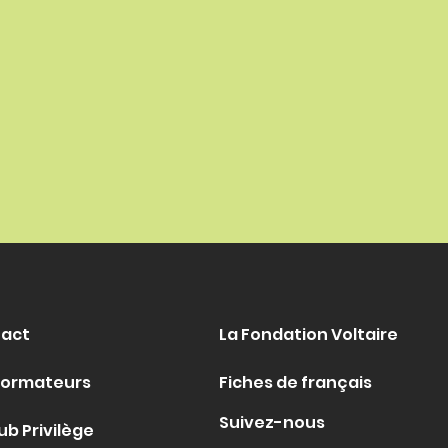
act
La Fondation Voltaire
formateurs
Fiches de français
Suivez-nous
ub Privilège