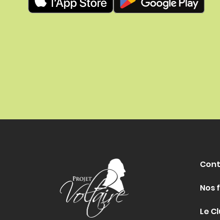
Cont
Nos 
Le Cl