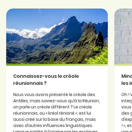
Connaissez-vous le créole
Minc
réunionnais ?
les 
Nous vous avons présenté le créole des
Oh ! 
Antilles, mais saviez-vous qu’à la Réunion,
inter
on parle un créole différent ? Le créole
vous 
réunionnais, ou « kréol rénioné », est lui
des 
aussi créé sur la base du français, mais
d’exp
avec d’autres influences linguistiques.
! », 
Langue parlée à l’origine par les esclaves,
vos p