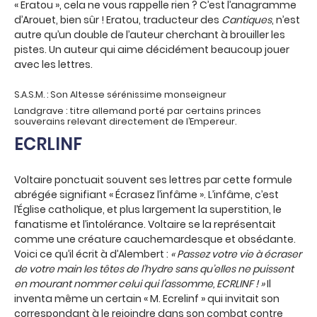
« Eratou », cela ne vous rappelle rien ? C’est l’anagramme
d’Arouet, bien sûr ! Eratou, traducteur des
Cantiques
, n’est
autre qu’un double de l’auteur cherchant à brouiller les
pistes. Un auteur qui aime décidément beaucoup jouer
avec les lettres.
S.A.S.M. : Son Altesse sérénissime monseigneur
Landgrave : titre allemand porté par certains princes
souverains relevant directement de l’Empereur.
ECRLINF
Voltaire ponctuait souvent ses lettres par cette formule
abrégée signifiant « Écrasez l’infâme ». L’infâme, c’est
l’Église catholique, et plus largement la superstition, le
fanatisme et l’intolérance. Voltaire se la représentait
comme une créature cauchemardesque et obsédante.
Voici ce qu’il écrit à d’Alembert :
« Passez votre vie à écraser
de votre main les têtes de l’hydre sans qu’elles ne puissent
en mourant nommer celui qui l’assomme, ECRLINF ! »
Il
inventa même un certain « M. Ecrelinf » qui invitait son
correspondant à le rejoindre dans son combat contre