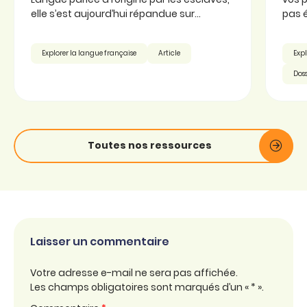
elle s’est aujourd’hui répandue sur...
pas é
Explorer la langue française
Article
Expl
Doss
Toutes nos ressources
Laisser un commentaire
Votre adresse e-mail ne sera pas affichée.
Les champs obligatoires sont marqués d’un « * ».