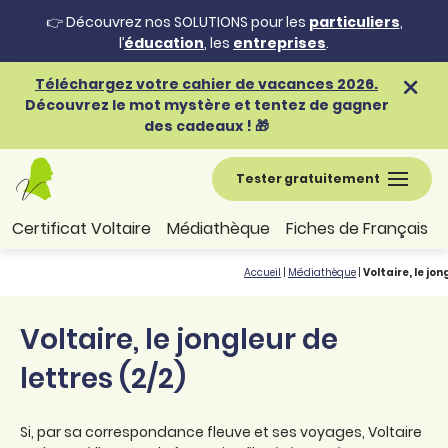
👉 Découvrez nos SOLUTIONS pour les
particuliers
,
l’
éducation
, les
entreprises
.
Téléchargez votre cahier de vacances 2026.
Découvrez le mot mystère et tentez de gagner
des cadeaux ! 🎁
Tester gratuitement
Certificat Voltaire
Médiathèque
Fiches de Français
Accueil
|
Médiathèque
|
Voltaire, le jon
Voltaire, le jongleur de
lettres (2/2)
Si, par sa correspondance fleuve et ses voyages, Voltaire