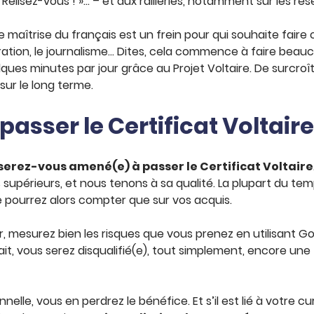
Relisez-vous ! »… – et aux railleries, notamment sur les ré
 maîtrise du français est un frein pour qui souhaite faire
ation, le journalisme… Dites, cela commence à faire beauco
ues minutes par jour grâce au Projet Voltaire. De surcroît
ur le long terme.
passer le Certificat Voltair
serez-vous amené(e) à passer le Certificat Voltaire
 supérieurs, et nous tenons à sa qualité. La plupart du te
ne pourrez alors compter que sur vos acquis.
mesurez bien les risques que vous prenez en utilisant Google
 fait, vous serez disqualifié(e), tout simplement, encore un
nnelle, vous en perdrez le bénéfice. Et s’il est lié à votre 