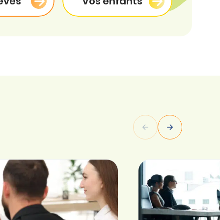
èves
Vos enfants