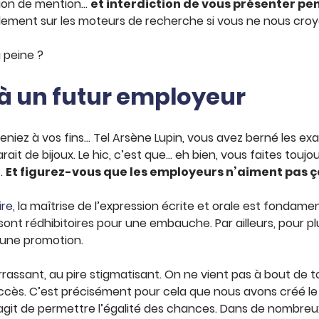
tion de mention…
et interdiction de vous présenter pe
également sur les moteurs de recherche si vous ne nous croy
a peine ?
 à un futur employeur
niez à vos fins… Tel Arsène Lupin, vous avez berné les e
t de bijoux. Le hic, c’est que… eh bien, vous faites touj
t.
Et figurez-vous que les employeurs n’aiment pas ç
ire
, la maîtrise de l’expression écrite et orale est fondam
ont rédhibitoires pour une embauche. Par ailleurs, pour 
 une promotion.
rassant, au pire stigmatisant. On ne vient pas à bout de 
accès. C’est précisément pour cela que nous avons créé le P
 s’agit de permettre l’égalité des chances. Dans de nombr