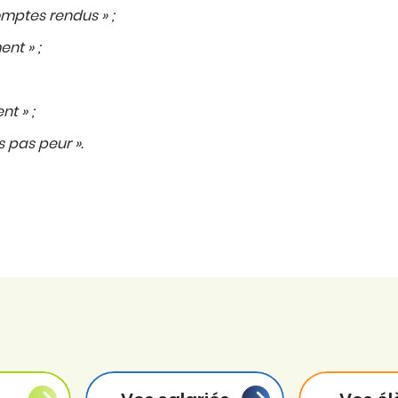
comptes rendus » ;
nt » ;
nt » ;
is pas peur ».