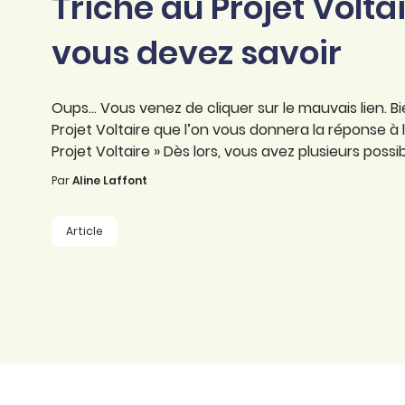
Triche au Projet Voltai
professionnel
d’orthographe
Éducation
vous devez savoir
Animer une classe
Syntaxe
Organismes de
Aider ses enfants
formation
Toutes nos fiches
Oups… Vous venez de cliquer sur le mauvais lien. Bi
Certifier ses compétences
Accompagner ses
Projet Voltaire que l’on vous donnera la réponse à
salariés
Projet Voltaire » Dès lors, vous avez plusieurs possib
Évaluer le niveau de ses
salariés
Par
Aline Laffont
Explorer la langue
française
Article
Découvrir nos
ouvrages
Témoignages