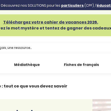
 Découvrez nos SOLUTIONS pour les
particuliers
(CPF), l’
éducat
Téléchargez votre cahier de vacances 2026.
ez le mot mystère et tentez de gagner des cadeaux 
Médiathèque
Fiches de français
e : tout ce que vous devez savoir