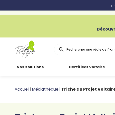
👉
Découvr
Rechercher
Nos solutions
Certificat Voltaire
Particuliers
Toutes nos
Conjugaison
Accueil
|
Médiathèque
|
Triche au Projet Voltair
ressources
Entreprises
Grammaire
Améliorer son
français
Secteur public
Règle