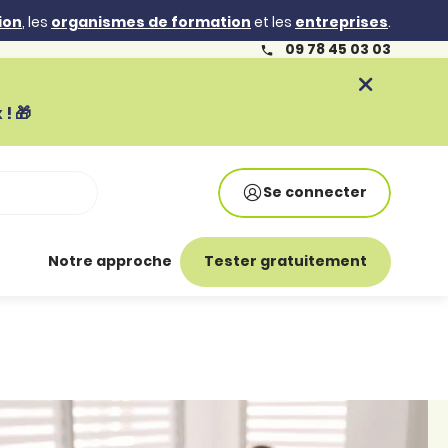
ion
, les
organismes de formation
et les
entreprises
.
09 78 45 03 03
! 🎁
Se connecter
Notre approche
Tester gratuitement