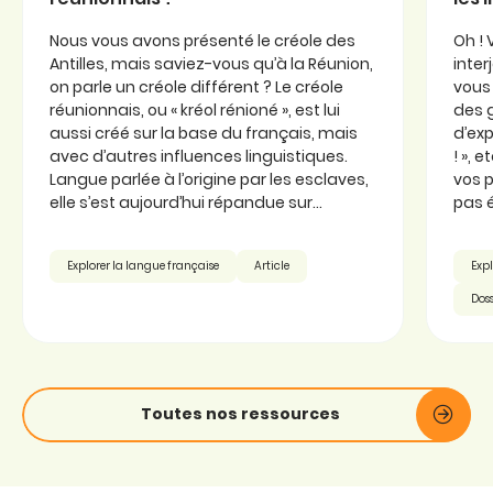
Nous vous avons présenté le créole des
Oh ! 
Antilles, mais saviez-vous qu’à la Réunion,
inter
on parle un créole différent ? Le créole
vous 
réunionnais, ou « kréol rénioné », est lui
des 
aussi créé sur la base du français, mais
d’exp
avec d’autres influences linguistiques.
! », 
Langue parlée à l’origine par les esclaves,
vos p
elle s’est aujourd’hui répandue sur...
pas é
Explorer la langue française
Article
Expl
Doss
Toutes nos ressources