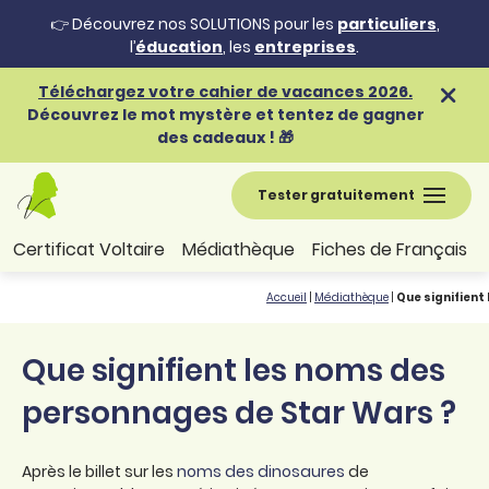
👉 Découvrez nos SOLUTIONS pour les
particuliers
,
l’
éducation
, les
entreprises
.
Téléchargez votre cahier de vacances 2026.
Découvrez le mot mystère et tentez de gagner
des cadeaux ! 🎁
Tester gratuitement
Certificat Voltaire
Médiathèque
Fiches de Français
Accueil
|
Médiathèque
|
Que signifient
Que signifient les noms des
personnages de Star Wars ?
Après le billet sur les
noms des dinosaures
de