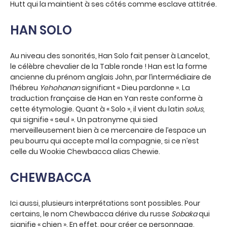
Hutt qui la maintient à ses côtés comme esclave attitrée.
HAN SOLO
Au niveau des sonorités, Han Solo fait penser à Lancelot,
le célèbre chevalier de la Table ronde ! Han est la forme
ancienne du prénom anglais John, par l’intermédiaire de
l’hébreu
Yehohanan
signifiant « Dieu pardonne ». La
traduction française de Han en Yan reste conforme à
cette étymologie. Quant à « Solo », il vient du latin
solus
,
qui signifie « seul ». Un patronyme qui sied
merveilleusement bien à ce mercenaire de l’espace un
peu bourru qui accepte mal la compagnie, si ce n’est
celle du Wookie Chewbacca alias Chewie.
CHEWBACCA
Ici aussi, plusieurs interprétations sont possibles. Pour
certains, le nom Chewbacca dérive du russe
Sobaka
qui
signifie « chien ». En effet, pour créer ce personnage,