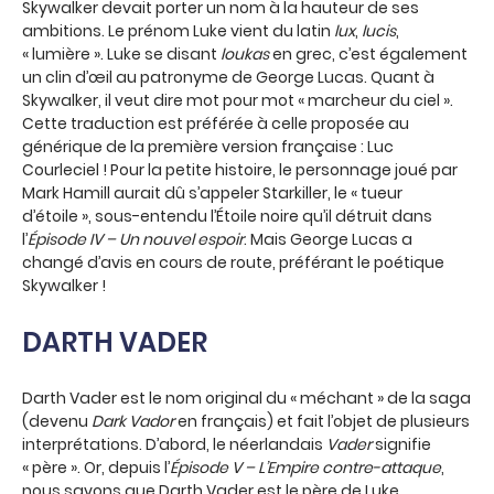
Skywalker devait porter un nom à la hauteur de ses
ambitions. Le prénom Luke vient du latin
lux
,
lucis
,
« lumière ». Luke se disant
loukas
en grec, c’est également
un clin d’œil au patronyme de George Lucas. Quant à
Skywalker, il veut dire mot pour mot « marcheur du ciel ».
Cette traduction est préférée à celle proposée au
générique de la première version française : Luc
Courleciel ! Pour la petite histoire, le personnage joué par
Mark Hamill aurait dû s’appeler Starkiller, le « tueur
d’étoile », sous-entendu l’Étoile noire qu’il détruit dans
l’
Épisode IV – Un nouvel espoir
. Mais George Lucas a
changé d’avis en cours de route, préférant le poétique
Skywalker !
DARTH VADER
Darth Vader est le nom original du « méchant » de la saga
(devenu
Dark Vador
en français) et fait l’objet de plusieurs
interprétations. D’abord, le néerlandais
Vader
signifie
« père ». Or, depuis l’
Épisode V – L’Empire contre-attaque
,
nous savons que Darth Vader est le père de Luke