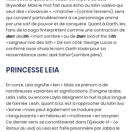
Skywalker. Mais le mot fait aussi écho au latin
vadere
qui
veut dire « s’avancer », « marcher » (contre l’ennemi), sens
qui convient particulièrement à ce personnage animé
par une soif de pouvoir et de conquête. Quant à Darth, les
fans de la saga l’interprètent comme une contraction de
dar
k dea
th
, « mort sombre » ou de
Dar
k lord of the Si
th
,
«
seigneur noir des Sith ». De son côté, George Lucas a
confirmé avoir choisi le nom
Darth Vader
pour sa
ressemblance avec
dark father
(sombre père).
PRINCESSE LEIA
En corse, Leia signifie « lien ». Mais ce prénom a de
nombreuses variantes et significations. D’origine arabe,
Leila, Laïla, ou encore Layla désignent la nuit la plus longue
de l’année. Leah, quant à lui, est à rapprocher du latin
lea
,
« lionne » mais peut également se traduire par
« languissante » en hébreu et « maîtresse » en assyrien.
Ce dernier sens se concrétiserait dans l’
Épisode VI – Le
Retour du Jedi
, où Leia est faite prisonnière par Jabba le