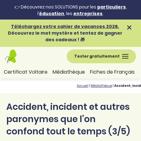
👉 Découvrez nos SOLUTIONS pour les
particuliers
,
l’
éducation
, les
entreprises
.
Téléchargez votre cahier de vacances 2026.
Découvrez le mot mystère et tentez de gagner
des cadeaux ! 🎁
Tester gratuitement
Certificat Voltaire
Médiathèque
Fiches de Français
Accueil
|
Médiathèque
|
Accident, inci
Accident, incident et autres
paronymes que l’on
confond tout le temps (3/5)