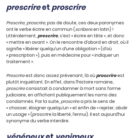
prescrire
et
proscrire
Prescrire
,
proscrire
, pas de doute, ces deux paronymes
ont le verbe écrire en commun (
scribere
en latin) !
Littéralement,
prescrire
, c’est « écrire en tête », et donc
« mettre en avant ». On le rencontre d’abord en droit, où il
signifie « libérer quelqu’un d’une obligation » (d’où
« prescription »), puis en médecine pour « indiquer un
traitement ».
Prescrire
est donc assez prévenant, là où
proscrire
est
plutôt inquiétant. En effet, dans l’histoire romaine,
proscrire
consistait à condamner à mort sans forme
judiciaire, en affichant publiquement les noms des
condamnés. Par la suite,
proscrire
a pris le sens de
« chasser, éloigner quelqu’un » et enfin de « rejeter, abolir
un usage » (proscrire la liberté, l’ennui). Il est aujourd’hui
synonyme du verbe interdire.
vénéneux
et
venimeux