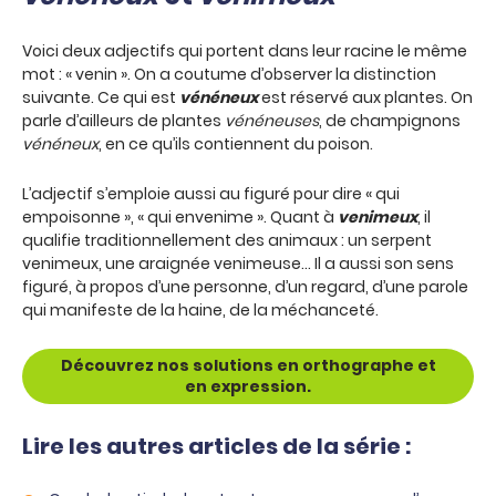
Voici deux adjectifs qui portent dans leur racine le même
mot : « venin ». On a coutume d’observer la distinction
suivante. Ce qui est
vénéneux
est réservé aux plantes. On
parle d’ailleurs de plantes
vénéneuses
, de champignons
vénéneux
, en ce qu’ils contiennent du poison.
L’adjectif s’emploie aussi au figuré pour dire « qui
empoisonne », « qui envenime ». Quant à
venimeux
, il
qualifie traditionnellement des animaux : un serpent
venimeux, une araignée venimeuse… Il a aussi son sens
figuré, à propos d’une personne, d’un regard, d’une parole
qui manifeste de la haine, de la méchanceté.
Découvrez nos solutions en orthographe et
en expression.
Lire les autres articles de la série :