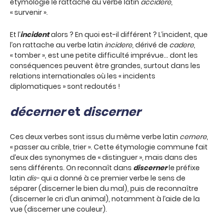
étymologie le rattache au verbe latin
accidere
,
« survenir ».
Et l’
incident
alors ? En quoi est-il différent ? L’incident, que
l’on rattache au verbe latin
incidere
, dérivé de
cadere
,
« tomber », est une petite difficulté imprévue… dont les
conséquences peuvent être grandes, surtout dans les
relations internationales où les « incidents
diplomatiques » sont redoutés !
décerner
et
discerner
Ces deux verbes sont issus du même verbe latin
cernere
,
« passer au crible, trier ». Cette étymologie commune fait
d’eux des synonymes de « distinguer », mais dans des
sens différents. On reconnaît dans
discerner
le préfixe
latin
dis-
qui a donné à ce premier verbe le sens de
séparer (discerner le bien du mal), puis de reconnaître
(discerner le cri d’un animal), notamment à l’aide de la
vue (discerner une couleur).