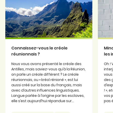
Connaissez-vous le créole
Minc
réunionnais ?
les 
Nous vous avons présenté le créole des
Oh ! 
Antilles, mais saviez-vous qu’à la Réunion,
inter
on parle un créole différent ? Le créole
vous 
réunionnais, ou « kréol rénioné », est lui
des 
aussi créé sur la base du français, mais
d’exp
avec d’autres influences linguistiques.
! », 
Langue parlée à l’origine par les esclaves,
vos p
elle s’est aujourd’hui répandue sur...
pas é