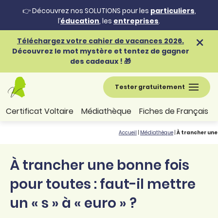
👉 Découvrez nos SOLUTIONS pour les
particuliers
,
l’
éducation
, les
entreprises
.
Téléchargez votre cahier de vacances 2026.
Découvrez le mot mystère et tentez de gagner
des cadeaux ! 🎁
Tester gratuitement
Certificat Voltaire
Médiathèque
Fiches de Français
Accueil
|
Médiathèque
|
À trancher une 
À trancher une bonne fois
pour toutes : faut-il mettre
un « s » à « euro » ?