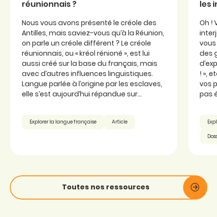
réunionnais ?
les 
Nous vous avons présenté le créole des
Oh ! 
Antilles, mais saviez-vous qu’à la Réunion,
inter
on parle un créole différent ? Le créole
vous 
réunionnais, ou « kréol rénioné », est lui
des 
aussi créé sur la base du français, mais
d’exp
avec d’autres influences linguistiques.
! », 
Langue parlée à l’origine par les esclaves,
vos p
elle s’est aujourd’hui répandue sur...
pas é
Explorer la langue française
Article
Expl
Doss
Toutes nos ressources