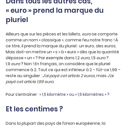
Dans tous les autres cas,
« euro » prend la marque du
pluriel
Ailleurs que sur les pièces et les billets,
euro
se comporte
comme un nom « classique », comme feu notre franc ! À
ce titre, il prend la marque du pluriel : un euro, des euros.
Mais doit-on mettre un « s » à « euro » dès que la quantité
dépasse « un » ? Par exemple dans 1,2
euro
, 1,5
euro
?
1,9
euro
? Non ! En français, on considère que le pluriel
commence à 2. Tout ce qui est inférieur à 2 – fût-ce 1,99 –
reste au singulier :
J
’ai payé cet article 2 euros
, mais
J
’ai
payé cet article 1,99 euro
.
Pour s’entraîner :
« 1,5 kilomètre » ou « 1,5 kilomètres » ?
Et les centimes ?
Dans la plupart des pays de l’Union européenne, la