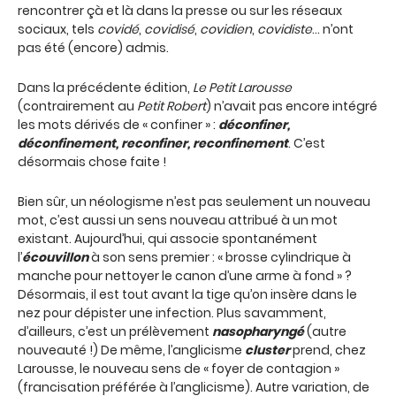
rencontrer çà et là dans la presse ou sur les réseaux
sociaux, tels
covidé
,
covidisé
,
covidien
,
covidiste
… n’ont
pas été (encore) admis.
Dans la précédente édition,
Le Petit Larousse
(contrairement au
Petit Robert
) n’avait pas encore intégré
les mots dérivés de « confiner » :
déconfiner,
déconfinement, reconfiner, reconfinement
. C’est
désormais chose faite !
Bien sûr, un néologisme n’est pas seulement un nouveau
mot, c’est aussi un sens nouveau attribué à un mot
existant. Aujourd’hui, qui associe spontanément
l’
écouvillon
à son sens premier : « brosse cylindrique à
manche pour nettoyer le canon d’une arme à fond » ?
Désormais, il est tout avant la tige qu’on insère dans le
nez pour dépister une infection. Plus savamment,
d’ailleurs, c’est un prélèvement
nasopharyngé
(autre
nouveauté !) De même, l’anglicisme
cluster
prend, chez
Larousse, le nouveau sens de « foyer de contagion »
(francisation préférée à l’anglicisme). Autre variation, de