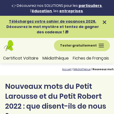
👉 Découvrez nos SOLUTIONS pour les
particuliers
,
l’
éducation
, les
entreprises
.
Téléchargez votre cahier de vacances 2026.
Découvrez le mot mystère et tentez de gagner
des cadeaux ! 🎁
Tester gratuitement
Certificat Voltaire
Médiathèque
Fiches de Français
Accueil
|
Médiathèque
|
Nouveaux mots 
Nouveaux mots du Petit
Larousse et du Petit Robert
2022 : que disent-ils de nous