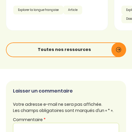
Explorer la langue française
Article
Expl
Doss
Toutes nos ressources
Laisser un commentaire
Votre adresse e-mail ne sera pas affichée.
Les champs obligatoires sont marqués d’un « * ».
Commentaire
*