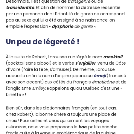
Désormais, il est question de
transgenre
ou de
transidentité
. Et afin de nommer la détresse ressentie
par une personne dont l’identité de genre ne correspond
pas au sexe qui lui a été assigné à sa naissance, on
emploie l’expression «
dysphorie
de genre
».
Un peu de légereté !
À la suite de Robert, Larousse a intégré le nom
mocktail
(cocktail sans alcool) et le verbe
s’enjailler
, venu de Côte
d’Ivoire (faire la fête, s’amuser). De même, Larousse
accueille enfin le nom d’origine japonaise
émoji
(francisé
avec son accent) aux côtés du français
émoticône
et de
l’anglicisme
smiley
. Rappelons qu’au Québec c’est une «
binette » !
Bien sûr, dans les dictionnaires français (en tout cas,
chez Robert), la bonne chère a toujours une place de
choix ! Pour celles et ceux qui aiment les voyages
culinaires, nous vous proposons le
bao
, petite brioche
farcie cuite à la vapeur, emblématique de la cuisine