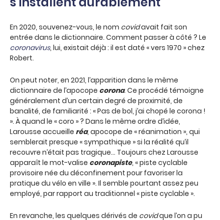
s’installent durablement
En 2020, souvenez-vous, le nom
covid
avait fait son
entrée dans le dictionnaire. Comment passer à côté ? Le
coronavirus
, lui, existait déjà : il est daté « vers 1970 » chez
Robert.
On peut noter, en 2021, l’apparition dans le même
dictionnaire de l’apocope
corona
. Ce procédé témoigne
généralement d’un certain degré de proximité, de
banalité, de familiarité : « Pas de bol, j’ai chopé le corona !
». À quand le « coro » ? Dans le même ordre d’idée,
Larousse accueille
réa
, apocope de « réanimation », qui
semblerait presque « sympathique » si la réalité qu’il
recouvre n’était pas tragique… Toujours chez Larousse
apparaît le mot-valise
coronapiste
, « piste cyclable
provisoire née du déconfinement pour favoriser la
pratique du vélo en ville ». Il semble pourtant assez peu
employé, par rapport au traditionnel « piste cyclable ».
En revanche, les quelques dérivés de
covid
que l’on a pu