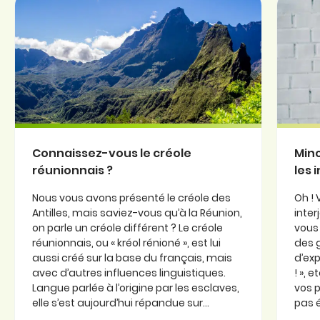
Connaissez-vous le créole
Minc
réunionnais ?
les 
Nous vous avons présenté le créole des
Oh ! 
Antilles, mais saviez-vous qu’à la Réunion,
inter
on parle un créole différent ? Le créole
vous 
réunionnais, ou « kréol rénioné », est lui
des 
aussi créé sur la base du français, mais
d’exp
avec d’autres influences linguistiques.
! », 
Langue parlée à l’origine par les esclaves,
vos p
elle s’est aujourd’hui répandue sur...
pas é