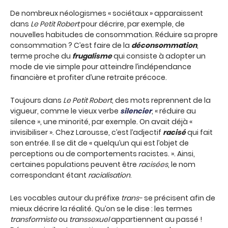
De nombreux néologismes « sociétaux » apparaissent
dans
Le Petit Robert
pour décrire, par exemple, de
nouvelles habitudes de consommation. Réduire sa propre
consommation ? C’est faire de la
déconsommation
,
terme proche du
frugalisme
qui consiste à adopter un
mode de vie simple pour atteindre l’indépendance
financière et profiter d’une retraite précoce.
Toujours dans
Le Petit Robert
, des mots reprennent de la
vigueur, comme le vieux verbe
silencier
, « réduire au
silence », une minorité, par exemple. On avait déjà «
invisibiliser ». Chez Larousse, c’est l’adjectif
racisé
qui fait
son entrée. Il se dit de « quelqu’un qui est l’objet de
perceptions ou de comportements racistes. ». Ainsi,
certaines populations peuvent être
racisées
, le nom
correspondant étant
racialisation
.
Les vocables autour du préfixe
trans-
se précisent afin de
mieux décrire la réalité. Qu’on se le dise : les termes
transformiste
ou
transsexuel
appartiennent au passé !